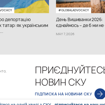
VOCACY
#GLOBALADVOCACY
про депортацію
День Вишиванки 2026:
 татар: як українським
єднаймось – де б ми не
..
MAY 7,2026
ПРИЄДНУЙТЕС
нто,
НОВИН СКУ
ПІДПИСКА НА НОВИНИ СКУ
еся на одній хвилі з СКУ -
підписуйтеся на наш щ