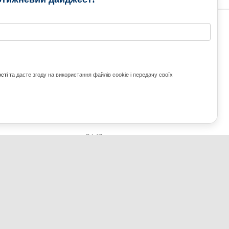
РАМИ
МЕДІА КОНТАКТИ
КОНТАКТ ДЛЯ МЕДІА
ITH UKRAINE
сті
та даєте згоду на використання файлів cookie і передачу своїх
з України та світу
ZE UKRAINE
Ольга Доманська
uwc@ukrainianworldcongress.org
24/7
FB: @uwcongress,
WhatsApp:
+380977782818
ВГОРУ