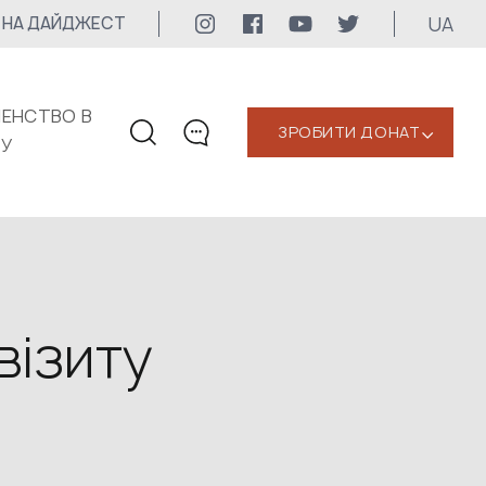
UA
 НА ДАЙДЖЕСТ
ЕНСТВО В
ЗРОБИТИ ДОНАТ
‹
КУ
КОНТАКТИ
+1 416 323-3020
uwc@ukrainianworldcongress.org
МЕДІА КОНТАКТИ
візиту
Для медіа
24/7
uwc@ukrainianworldcongress.org
FB: @uwcongress