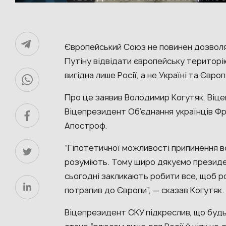
Європейський Союз не повинен дозволя
Путіну відвідати європейську територію
вигідна лише Росії, а не Україні та Європі
Про це заявив Володимир Когутяк, Віце
Віцепрезидент Об’єднання українців Фра
Апостроф.
“Гіпотетичної можливості припинення во
розуміють. Тому щиро дякуємо президент
сьогодні закликають робити все, щоб ро
потрапив до Європи”, — сказав Когутяк.
Віцепрезидент СКУ підкреслив, що будь