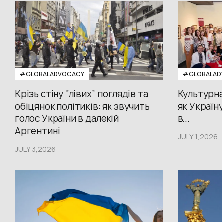
#GLOBALADVOCACY
#GLOBALAD
Крізь стіну “лівих” поглядів та
Культурна
обіцянок політиків: як звучить
як Україн
голос України в далекій
в...
Аргентині
JULY 1,2026
JULY 3,2026