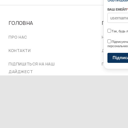
ВАШ ЕМЕЙЛ
*
ГОЛОВНА
ПРО НАС
Так, будь 
ПРО НАС
НАШІ СПІЛЬ
Підписуючи
персональних
КОНТАКТИ
ДОРАДЧА Р
Підпис
ПІДПИШІТЬСЯ НА НАШ
ПРОВІД СКУ
ДАЙДЖЕСТ
Copyright © 2026 Ukrainian World Congress. Powered by
DForce