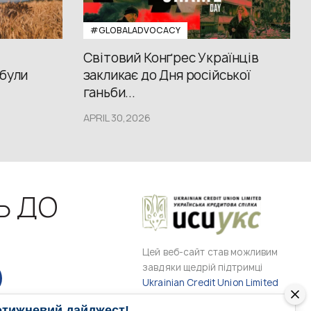
#GLOBALADVOCACY
Світовий Конґрес Українців
 були
закликає до Дня російської
ганьби...
APRIL 30,2026
Ь ДО
Цей веб-сайт став можливим
завдяки щедрій підтримці
Ukrainian Credit Union Limited
отижневий дайджест!