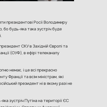
ти президентові Росії Володимиру
, бо будь-яка така зустріч буде
.
президент СКУ в Західній Європі та
нції (ОУФ), в ефірі телеканалу
гню немає, і це всі прекрасно
у Франції та всім міністрам, які
сійський президент ні в якому разі не
-яка зустріч Путіна на території ЄС