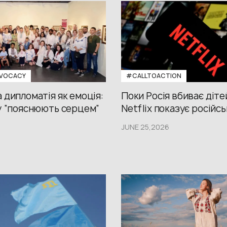
VOCACY
#CALLTOACTION
 дипломатія як емоція:
Поки Росія вбиває діте
у “пояснюють серцем”
Netflix показує російсь
JUNE 25,2026