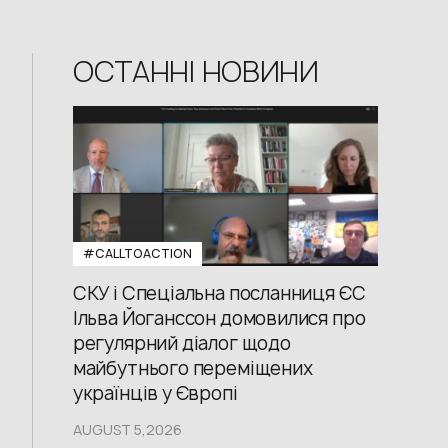
ОСТАННІ НОВИНИ
#CALLTOACTION
СКУ і Спеціальна посланниця ЄС
Ільва Йоганссон домовилися про
регулярний діалог щодо
майбутнього переміщених
українців у Європі
AUGUST 5,2026