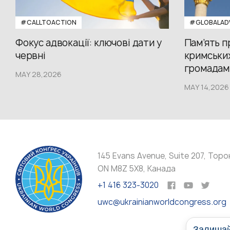
#CALLTOACTION
#GLOBALAD
Фокус адвокації: ключові дати у
Пам’ять 
червні
кримських
громадам.
MAY 28,2026
MAY 14,2026
145 Evans Avenue, Suite 207, Торо
ON M8Z 5X8, Канада
+1 416 323-3020
uwc@ukrainianworldcongress.org
Залишайт