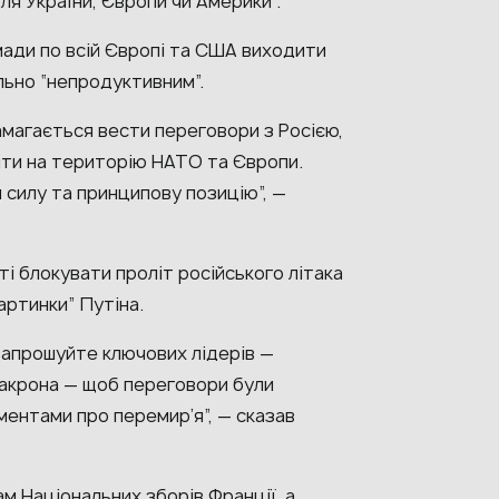
для України, Європи чи Америки”.
мади по всій Європі та США виходити
ально “непродуктивним”.
амагається вести переговори з Росією,
йти на територію НАТО та Європи.
 силу та принципову позицію”, —
і блокувати проліт російського літака
артинки” Путіна.
 запрошуйте ключових лідерів —
акрона — щоб переговори були
ентами про перемир’я”, — сказав
м Національних зборів Франції, а