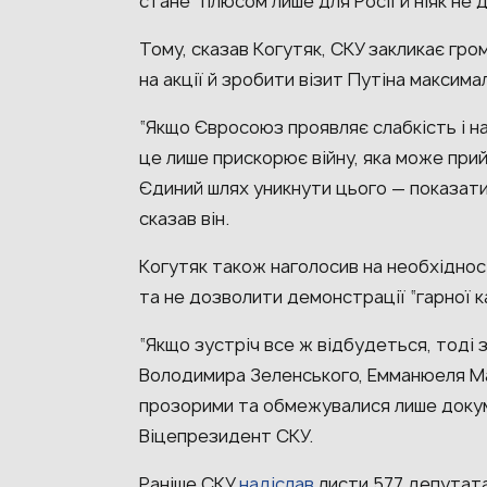
стане “плюсом лише для Росії й ніяк не 
Тому, сказав Когутяк, СКУ закликає гро
на акції й зробити візит Путіна максим
“Якщо Євросоюз проявляє слабкість і н
це лише прискорює війну, яка може при
Єдиний шлях уникнути цього — показати
сказав він.
Когутяк також наголосив на необхідност
та не дозволити демонстрації “гарної к
“Якщо зустріч все ж відбудеться, тоді
Володимира Зеленського, Емманюеля М
прозорими та обмежувалися лише докум
Віцепрезидент СКУ.
Раніше СКУ
надіслав
листи 577 депутата