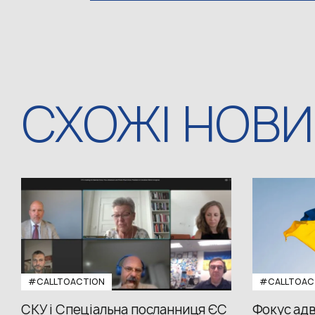
СХОЖІ НОВ
#CALLTOACTION
#CALLTOAC
СКУ і Спеціальна посланниця ЄС
Фокус адв