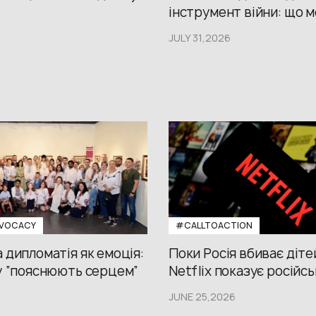
інструмент війни: що м
JULY 31,2026
VOCACY
#CALLTOACTION
 дипломатія як емоція:
Поки Росія вбиває діте
у “пояснюють серцем”
Netflix показує російсь
JUNE 25,2026