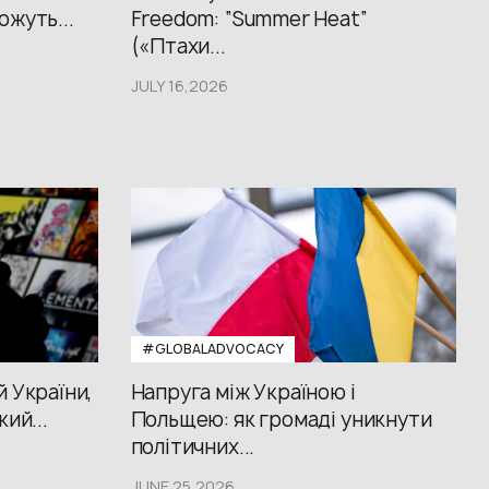
ожуть...
Freedom: “Summer Heat”
(«Птахи...
JULY 16,2026
#GLOBALADVOCACY
й України,
Напруга між Україною і
кий...
Польщею: як громаді уникнути
політичних...
JUNE 25,2026