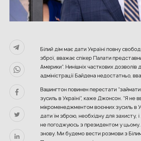
Білий дім має дати Україні повну свобо
зброї, вважає
спікер Палати представн
Америки”. Нинішніх часткових дозволів 
адміністрації Байдена недостатньо, вв
Вашингтон повинен перестати “займат
зусиль в Україні”, каже Джонсон. “Я не 
мікроменеджментом воєнних зусиль в Ук
дати їм зброю, необхідну для захисту, і 
не погоджуюсь з президентом у цьому. 
знову. Ми будемо вести розмови з Білим