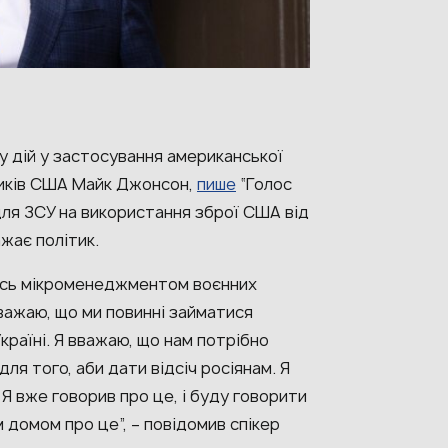
ду дій у застосування американської
иків США Майк Джонсон,
пише
“Голос
для ЗСУ на використання зброї США від
ажає політик.
ись мікроменеджментом воєнних
вважаю, що ми повинні займатися
раїні. Я вважаю, що нам потрібно
для того, аби дати відсіч росіянам. Я
Я вже говорив про це, і буду говорити
 домом про це”, – повідомив спікер