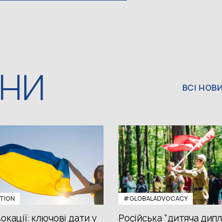
ИНИ
ВСІ НОВ
TION
#GLOBALADVOCACY
окації: ключові дати у
Російська “дитяча дипл