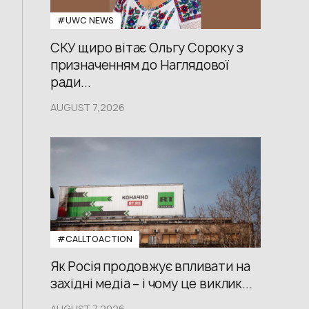
#UWС NEWS
СКУ щиро вітає Ольгу Сороку з
призначенням до Наглядової
ради...
AUGUST 7,2026
#CALLTOACTION
Як Росія продовжує впливати на
західні медіа – і чому це виклик...
AUGUST 7,2026