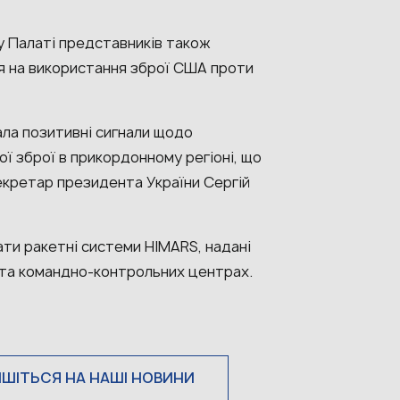
у Палаті представників також
я на використання зброї США проти
ала позитивні сигнали щодо
 зброї в прикордонному регіоні, що
екретар президента України Сергій
ти ракетні системи HIMARS, надані
х та командно-контрольних центрах.
ИШІТЬСЯ НА НАШІ НОВИНИ