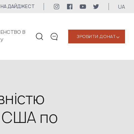
UA
 НА ДАЙДЖЕСТ
ЕНСТВО В
ЗРОБИТИ ДОНАТ
‹
КУ
КОНТАКТИ
+1 416 323-3020
uwc@ukrainianworldcongress.org
МЕДІА КОНТАКТИ
вністю
Для медіа
 США по
24/7
uwc@ukrainianworldcongress.org
FB: @uwcongress