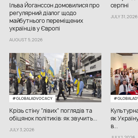
Ільва Йоганссон домовилися про
серпні
регулярний діалог щодо
JULY 31,2026
майбутнього переміщених
українців у Європі
AUGUST 5,2026
#GLOBALADVOCACY
#GLOBALAD
Крізь стіну “лівих” поглядів та
Культурна
обіцянок політиків: як звучить...
як Україн
в...
JULY 3,2026
JULY 1,2026