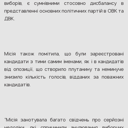
виборів, є сумнівними стосовно дисбалансу в
представленні основних політичних партій в ОВК та
ДВК.
Місія також помітила, що були зареєстровані
кандидати з тими самим іменами, як і в кандидатів
від опозиції, що створило плутанину та неминуче
знизило кількість голосів, відданих за поважних
кандидатів.
“Місія занотувала багато свідчень про серйозні
недоліки, які спричинили анулювання виборчих