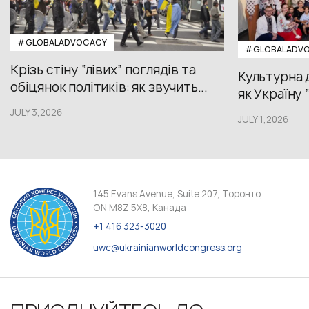
#GLOBALADVOCACY
#GLOBALADV
Крізь стіну “лівих” поглядів та
Культурна 
обіцянок політиків: як звучить...
як Україну 
JULY 3,2026
JULY 1,2026
145 Evans Avenue, Suite 207, Торонто,
ON M8Z 5X8, Канада
+1 416 323-3020
uwc@ukrainianworldcongress.org