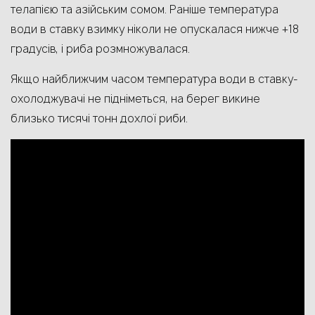
телапією та азійським сомом. Раніше температура
води в ставку взимку ніколи не опускалася нижче +18
градусів, і риба розмножувалася.
Якщо найближчим часом температура води в ставку-
охолоджувачі не підніметься, на берег викине
близько тисячі тонн дохлої риби.