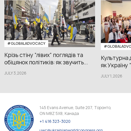
#GLOBALADVOCACY
#GLOBALADV
Крізь стіну “лівих” поглядів та
Культурна 
обіцянок політиків: як звучить...
як Україну 
JULY 3,2026
JULY 1,2026
145 Evans Avenue, Suite 207, Торонто,
ON M8Z 5X8, Канада
+1 416 323-3020
uwc@ukrainianworldcongress.org