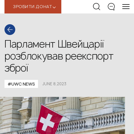
ЗРОБИТИ ДОНАТ
‹
Парламент Швейцарії
розблокував реекспорт
зброї
#UWС NEWS
JUNE 8,2023