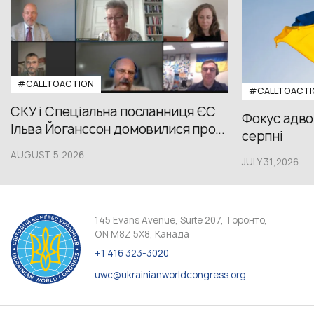
#CALLTOACTION
#CALLTOACTI
СКУ і Спеціальна посланниця ЄС
Фокус адвок
Ільва Йоганссон домовилися про...
серпні
AUGUST 5,2026
JULY 31,2026
145 Evans Avenue, Suite 207, Торонто,
ON M8Z 5X8, Канада
+1 416 323-3020
uwc@ukrainianworldcongress.org