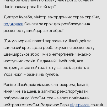
Тепер за ухвалену поправку має проголосувати
Національна рада Швейцарії.
Дмитро Кулеба, міністр закордонних справ України,
подякував
Сенату за крок для розблокування
реекспорту швейцарської зброї.
“Дякую верхній палаті парламенту Швейцарії за
важливий крок щодо розблокування реекспорту
швейцарської зброї. Ми з нетерпінням чекаємо
наступних кроків. Я вдячний Швейцарії, яка
дотримується нейтралітету, за солідарність з
Україною”, – зазначив Кулеба.
Раніше Швейцарія відмовляла, зокрема, Іспанії,
Німеччині та Данії, в запитах реекспортувати
озброєння до України. Усе – через політичний
підтримав
нейтралітет країни. Водночас Берн
санкції