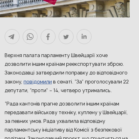
Верхня палата парламенту Швейцарії хоче
дозволити іншим країнам реекспортувати зброю.
Законодавці затвердили поправку до відповідного
повідомили
закону,
в сенаті. “За” проголосували 22
депутати, “проти” – 14, четверо утримались.
“Рада кантонів прагне дозволити іншим країнам
передавати військову техніку, куплену у Швейцарії,
за певних умов. Рада ухвалила відповідну
парламентську ініціативу від Комісії з безпекової
політики. Законодавчий проєкт, що ґрунтується на