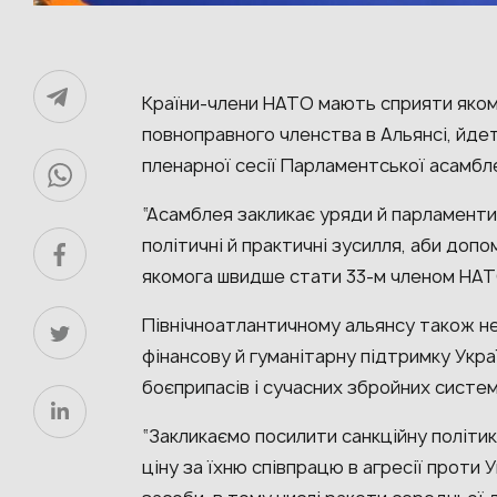
Країни-члени НАТО мають сприяти яко
повноправного членства в Альянсі, йде
пленарної сесії Парламентської асамбл
“Асамблея закликає уряди й парламент
політичні й практичні зусилля, аби доп
якомога швидше стати 33-м членом НАТО
Північноатлантичному альянсу також не
фінансову й гуманітарну підтримку Укр
боєприпасів і сучасних збройних систем
“Закликаємо посилити санкційну політи
ціну за їхню співпрацю в агресії проти У