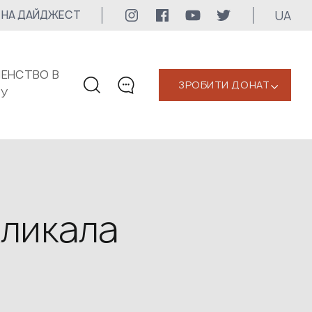
UA
 НА ДАЙДЖЕСТ
ЕНСТВО В
ЗРОБИТИ ДОНАТ
‹
КУ
КОНТАКТИ
+1 416 323-3020
uwc@ukrainianworldcongress.org
МЕДІА КОНТАКТИ
кликала
Для медіа
24/7
uwc@ukrainianworldcongress.org
FB: @uwcongress