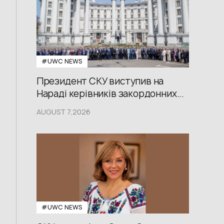
#UWС NEWS
Президент СКУ виступив на
Нараді керівників закордонних...
AUGUST 7,2026
#UWС NEWS