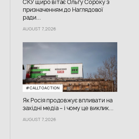
СКУ щиро вітає Ольгу Сороку з
призначенням до Наглядової
ради...
AUGUST 7,2026
#CALLTOACTION
Як Росія продовжує впливати на
західні медіа – і чому це виклик...
AUGUST 7,2026