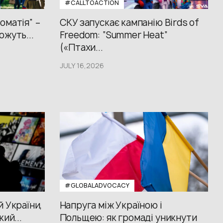
#CALLTOACTION
оматія” –
СКУ запускає кампанію Birds of
ожуть...
Freedom: “Summer Heat”
(«Птахи...
JULY 16,2026
#GLOBALADVOCACY
й України,
Напруга між Україною і
кий...
Польщею: як громаді уникнути