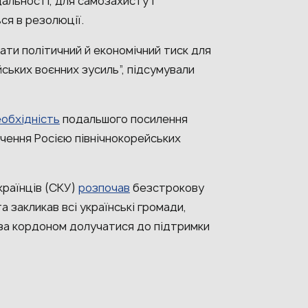
дальності, для самозахисту і
ься в резолюції.
ати політичний й економічний тиск для
ських воєнних зусиль”, підсумували
еобхідність
подальшого посилення
лучення Росією північнокорейських
країнців (СКУ)
розпочав
безстрокову
 закликав всі українські громади,
ни за кордоном долучатися до підтримки