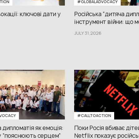
TION
#GLOBALADVOCACY
окації: ключові дати у
Російська “дитяча дипл
інструмент війни: що м
JULY 31,2026
VOCACY
#CALLTOACTION
 дипломатія як емоція:
Поки Росія вбиває діте
у “пояснюють серцем”
Netflix показує російсь