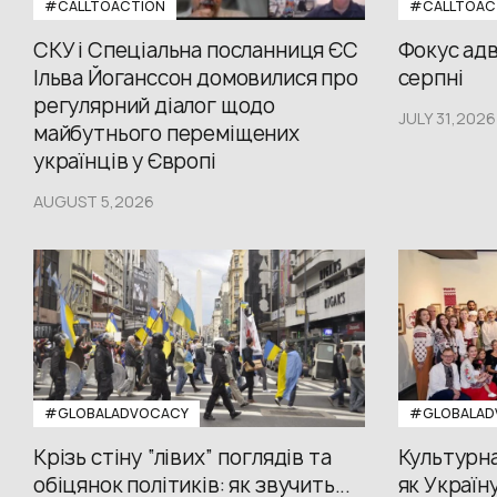
#CALLTOACTION
#CALLTOAC
СКУ і Спеціальна посланниця ЄС
Фокус адв
Ільва Йоганссон домовилися про
серпні
регулярний діалог щодо
JULY 31,2026
майбутнього переміщених
українців у Європі
AUGUST 5,2026
#GLOBALADVOCACY
#GLOBALAD
Крізь стіну “лівих” поглядів та
Культурна
обіцянок політиків: як звучить...
як Україн