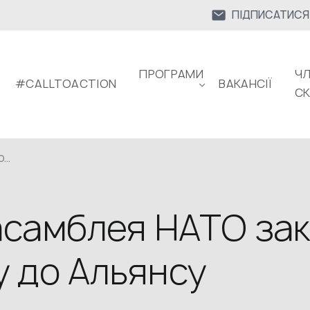
ПІДПИСАТИСЯ
ПРОГРАМИ
ЧЛ
#CALLTOACTION
ВАКАНСІЇ
С
..
асамблея НАТО за
у до Альянсу