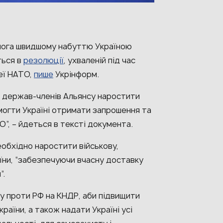
мога швидшому набуттю Україною
ться в
резолюції
, ухваленій під час
еї НАТО,
пише
Укрінформ.
и держав-членів Альянсу наростити
омогти Україні отримати запрошення та
”, – йдеться в тексті документа.
обхідно наростити військову,
аїни, “забезпечуючи вчасну доставку
”.
ку проти РФ на КНДР, аби підвищити
країни, а також надати Україні усі