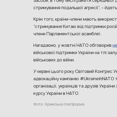
засоби, в тому числі ракети середньої 
стримування подальшої агресії”, – йдет
Крім того, країни-члени мають використ
“стримування Китаю від підтримки росій
члени Парламентської асамблеї.
Нагадаємо, у жовтні НАТО обговорив
н
військової підтримки України на тлі за
військових до війни.
У червні цього року Світовий Конґрес У
адвокаційну кампанію #UkraineInNATO та
організації, українців та друзів Украї
курсу України в НАТО.
Фото: Кримська платформа