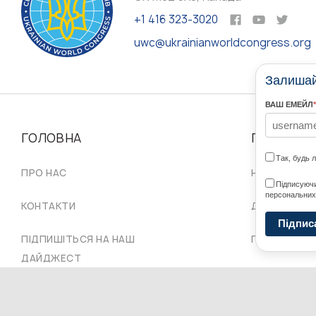
+1 416 323-3020
uwc@ukrainianworldcongress.org
Залишайт
ВАШ ЕМЕЙЛ
*
ГОЛОВНА
ПРО НАС
Так, будь 
ПРО НАС
НАШІ СПІЛЬ
Підписуючи
персональних
КОНТАКТИ
ДОРАДЧА Р
Підпис
ПІДПИШІТЬСЯ НА НАШ
ПРОВІД СКУ
ДАЙДЖЕСТ