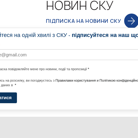
НОВИН СКУ
ПІДПИСКА НА НОВИНИ СКУ
еся на одній хвилі з СКУ -
підписуйтеся на наш щ
НОВИНИ
ПРОГ
ласка повідомляйте мене про новини, події та пропозиції
*
НОТИ ПО СВІТУ
#CALLTOACTION
UNITE W
сь на розсилку, ви погоджуєтесь з
Правилами користування и Політикою конфіденційно
 даних в
*
АДА
ENERGI
атися