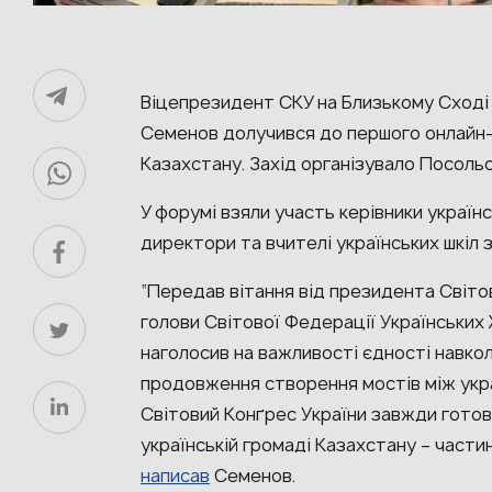
Віцепрезидент СКУ на Близькому Сході т
Семенов долучився до першого онлайн-
Казахстану. Захід організувало Посольс
У форумі взяли участь керівники україн
директори та вчителі українських шкіл з 
“Передав вітання від президента Свiтов
голови Світової Федерації Українських 
наголосив на важливості єдності навкол
продовження створення мостів між укра
Світовий Конґрес України завжди готов
українській громаді Казахстану – частин
написав
Семенов.