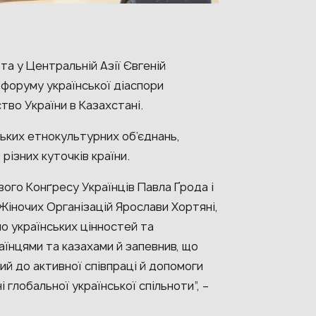
а у Центральній Азії Євгеній
форуму української діаспори
тво України в Казахстані.
ських етнокультурних об’єднань,
різних куточків країни.
ого Конґресу Українців Павла Ґрода і
Жіночих Організацій Ярослави Хортяні,
о українських цінностей та
їнцями та казахами й запевнив, що
ий до активної співпраці й допомоги
і глобальної української спільноти”, –