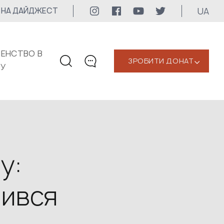
UA
 НА ДАЙДЖЕСТ
ЕНСТВО В
ЗРОБИТИ ДОНАТ
‹
КУ
КОНТАКТИ
+1 416 323-3020
uwc@ukrainianworldcongress.org
МЕДІА КОНТАКТИ
у:
Для медіа
чився
24/7
uwc@ukrainianworldcongress.org
FB: @uwcongress