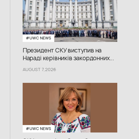
#UWС NEWS
Президент СКУ виступив на
Нараді керівників закордонних...
AUGUST 7,2026
#UWС NEWS