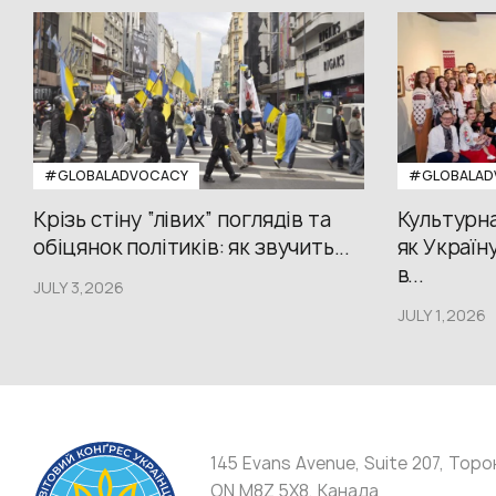
#GLOBALADVOCACY
#GLOBALAD
Крізь стіну “лівих” поглядів та
Культурна
обіцянок політиків: як звучить...
як Україн
в...
JULY 3,2026
JULY 1,2026
145 Evans Avenue, Suite 207, Торо
ON M8Z 5X8, Канада