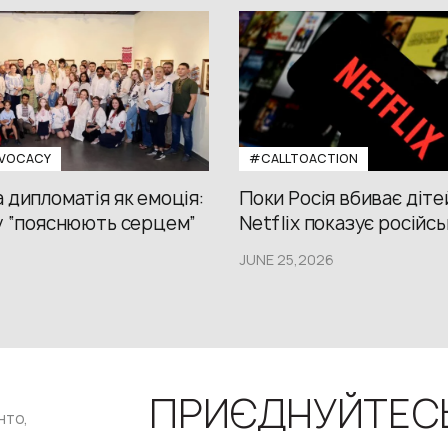
VOCACY
#CALLTOACTION
 дипломатія як емоція:
Поки Росія вбиває діте
у “пояснюють серцем”
Netflix показує російсь
JUNE 25,2026
ПРИЄДНУЙТЕС
нто,