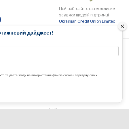
Цей веб-сайт став можливим
завдяки щедрій підтримці
Ukrainian Credit Union Limited
отижневий дайджест!
РАМИ
МЕДІА КОНТАКТИ
КОНТАКТ ДЛЯ МЕДІА
ITH UKRAINE
сті
та даєте згоду на використання файлів cookie і передачу своїх
з України та світу
ZE UKRAINE
Ольга Доманська
uwc@ukrainianworldcongress.org
24/7
FB: @uwcongress,