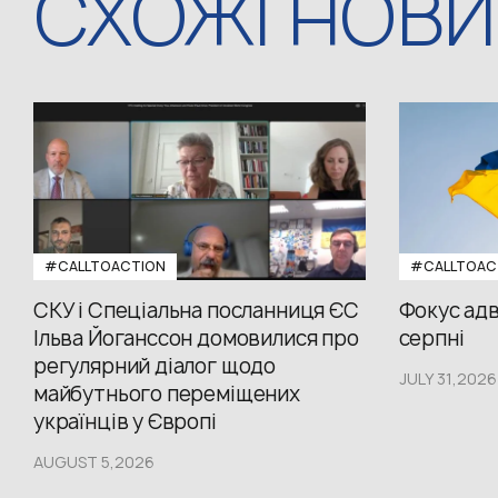
СХОЖІ НОВ
#CALLTOACTION
#CALLTOAC
СКУ і Спеціальна посланниця ЄС
Фокус адв
Ільва Йоганссон домовилися про
серпні
регулярний діалог щодо
JULY 31,2026
майбутнього переміщених
українців у Європі
AUGUST 5,2026