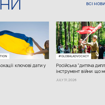
ИНИ
ВСІ НОВ
TION
#GLOBALADVOCACY
окації: ключові дати у
Російська “дитяча дипл
інструмент війни: що м
JULY 31,2026