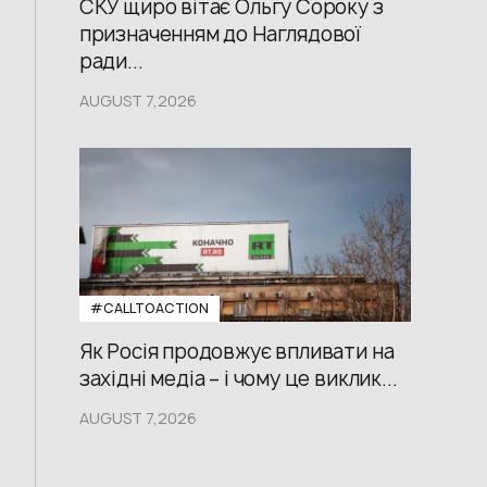
СКУ щиро вітає Ольгу Сороку з
призначенням до Наглядової
ради...
AUGUST 7,2026
#CALLTOACTION
Як Росія продовжує впливати на
західні медіа – і чому це виклик...
AUGUST 7,2026