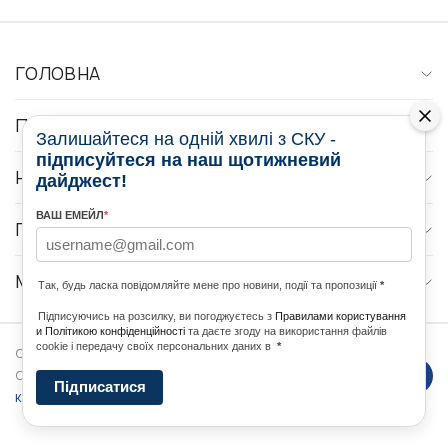
ГОЛОВНА
ПРО НАС
Залишайтеся на одній хвилі з СКУ -
підписуйтеся на наш щотижневий
НОВИНИ
дайджест!
ВАШ ЕМЕЙЛ
*
ПРОГРАМИ
МЕДІА КОНТАКТИ
Так, будь ласка повідомляйте мене про новини, події та пропозиції
*
Підписуючись на розсилку, ви погоджуєтесь з
Правилами користування
и Політикою конфіденційності
та даєте згоду на використання файлів
cookie і передачу своїх персональних даних в
*
Copyright © 2026 Ukrainian World
DForce
Політика
Congress. Powered by
Підписатися
конфеденційності