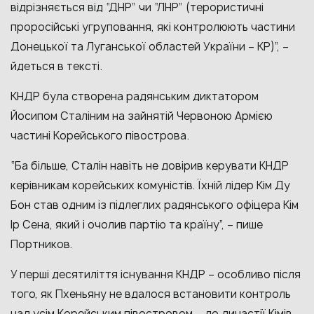
відрізняється від “ДНР” чи “ЛНР” (терористичні
проросійські угруповання, які контролюють частини
Донецької та Луганської областей України – КР)”, –
йдеться в тексті.
КНДР була створена радянським диктатором
Йосипом Сталіним на зайнятій Червоною Армією
частині Корейського півострова.
“Ба більше, Сталін навіть не довірив керувати КНДР
керівникам корейських комуністів. Їхній лідер Кім Ду
Бон став одним із підлеглих радянського офіцера Кім
Ір Сена, який і очолив партію та країну”, – пише
Портников.
У перші десятиліття існування КНДР – особливо після
того, як Пхеньяну не вдалося встановити контроль
над усім Корейським півостровом – до династії Кімів