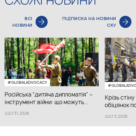
СХОЖІ НОВИНИ
ВСІ
ПІДПИСКА НА НОВИНИ
НОВИНИ
СКУ
#GLOBALADVOCACY
#GLOBALADV
Російська “дитяча дипломатія” –
Крізь стіну
інструмент війни: що можуть...
обіцянок пол
JULY 31,2026
JULY 3,2026