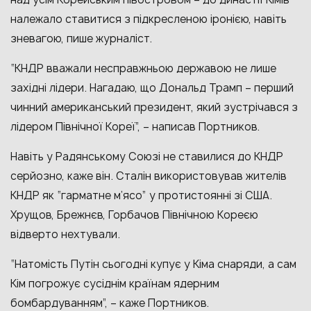
належало ставитися з підкресленою іронією, навіть
зневагою, пише журналіст.
“КНДР вважали несправжньою державою не лише
західні лідери. Нагадаю, що Дональд Трамп – перший
чинний американський президент, який зустрічався з
лідером Північної Кореї”, – написав Портников.
Навіть у Радянському Союзі не ставилися до КНДР
серйозно, каже він. Сталін використовував жителів
КНДР як “гарматне м’ясо” у протистоянні зі США.
Хрущов, Брежнєв, Горбачов Північною Кореєю
відверто нехтували.
“Натомість Путін сьогодні купує у Кіма снаряди, а сам
Кім погрожує сусіднім країнам ядерним
бомбардуванням”, – каже Портников.