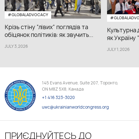
#GLOBALADVOCACY
#GLOBALADV
Крізь стіну “лівих” поглядів та
Культурна 
обіцянок політиків: як звучить...
як Україну 
JULY 3,2026
JULY 1,2026
145 Evans Avenue, Suite 207, Торонто,
ON M8Z 5X8, Канада
+1 416 323-3020
uwc@ukrainianworldcongress.org
ПРИЄДНУЙТЕСЬ ДО