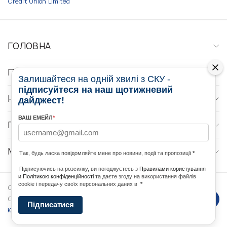
Credit Union Limited
ГОЛОВНА
ПРО НАС
Залишайтеся на одній хвилі з СКУ -
підписуйтеся на наш щотижневий
НОВИНИ
дайджест!
ВАШ ЕМЕЙЛ
*
ПРОГРАМИ
МЕДІА КОНТАКТИ
Так, будь ласка повідомляйте мене про новини, події та пропозиції
*
Підписуючись на розсилку, ви погоджуєтесь з
Правилами користування
и Політикою конфіденційності
та даєте згоду на використання файлів
cookie і передачу своїх персональних даних в
*
Copyright © 2026 Ukrainian World
DForce
Політика
Congress. Powered by
Підписатися
конфеденційності