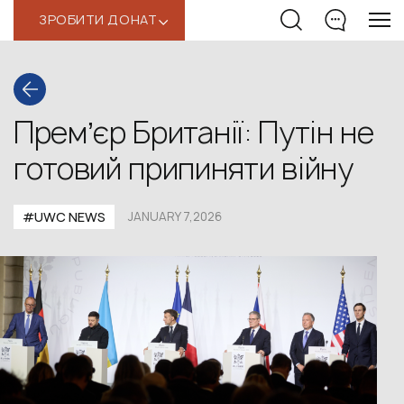
ЗРОБИТИ ДОНАТ
‹
Премʼєр Британії: Путін не
готовий припиняти війну
#UWС NEWS
JANUARY 7,2026