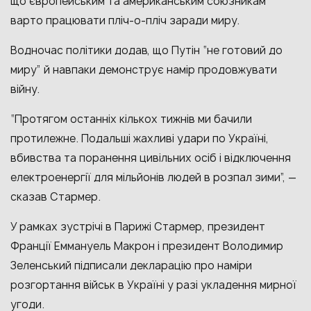
що європейським та американським союзникам
варто працювати пліч-о-пліч заради миру.
Водночас політики додав, що Путін “не готовий до
миру” й навпаки демонструє намір продовжувати
війну.
“Протягом останніх кількох тижнів ми бачили
протилежне. Подальші жахливі удари по Україні,
вбивства та поранення цивільних осіб і відключення
електроенергії для мільйонів людей в розпал зими”, —
сказав Стармер.
У рамках зустрічі в Парижі Стармер, президент
Франції Еммануель Макрон і президент Володимир
Зеленський підписали декларацію про наміри
розгортання військ в Україні у разі укладення мирної
угоди.