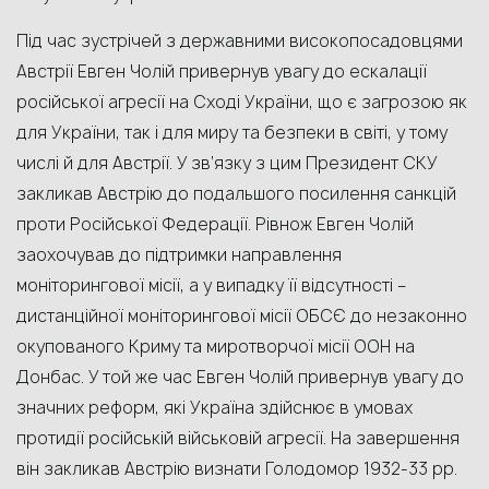
Під час зустрічей з державними високопосадовцями
Австрії Евген Чолій привернув увагу до ескалації
російської агресії на Сході України, що є загрозою як
для України, так і для миру та безпеки в світі, у тому
числі й для Австрії. У зв’язку з цим Президент СКУ
закликав Австрію до подальшого посилення санкцій
проти Російської Федерації. Рівнож Евген Чолій
заохочував до підтримки направлення
моніторингової місії, а у випадку її відсутності –
дистанційної моніторингової місії ОБСЄ до незаконно
окупованого Криму та миротворчої місії ООН на
Донбас. У той же час Евген Чолій привернув увагу до
значних реформ, які Україна здійснює в умовах
протидії російській військовій агресії. На завершення
він закликав Австрію визнати Голодомор 1932-33 рр.