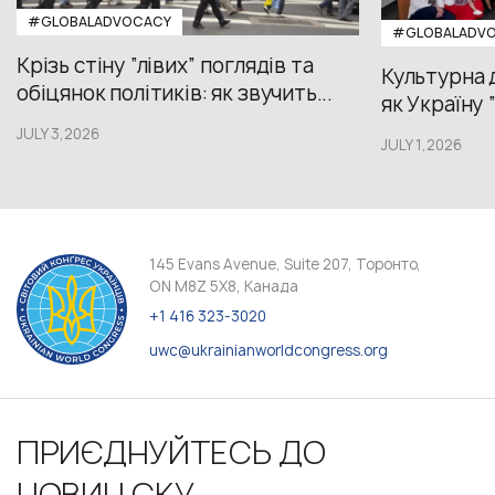
#GLOBALADVOCACY
#GLOBALADV
Крізь стіну “лівих” поглядів та
Культурна 
обіцянок політиків: як звучить...
як Україну 
JULY 3,2026
JULY 1,2026
145 Evans Avenue, Suite 207, Торонто,
ON M8Z 5X8, Канада
+1 416 323-3020
uwc@ukrainianworldcongress.org
ПРИЄДНУЙТЕСЬ ДО
НОВИН СКУ