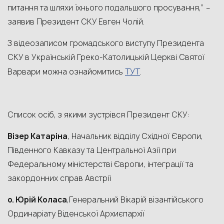
питання та шляхи їхнього подальшого просування,” –
заявив Президент СКУ Евген Чолій.
З відеозаписом громадського виступу Президента
СКУ в Українській Греко-Католицькій Церкві Святої
ТУТ
Варвари можна ознайомитись
.
Список осіб, з якими зустрівся Президент СКУ:
Візер Катаріна
, Начальник відділу Східної Європи,
Південного Кавказу та Центральної Азії при
Федеральному міністерстві Європи, інтеграції та
закордонних справ Австрії
о. Юрій Коласа
,Генеральний Вікарій візантійського
Ординаріату Віденської Архиєпархії