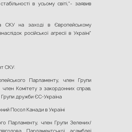
абільності в усьому світі,”- заявив
а СКУ на заході в Європейському
аслідок російської агресії в Україні”
нт СКУ:
ейського Парламенту, член Групи
, член Комітету з закордонних справ,
а Групи дружби ЄС-Україна
жний Посол Канади в Україні
ого Парламенту, член Групи Зелених/
півголова Парламентської асамблеї