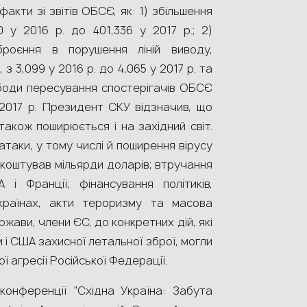
факти зі звітів ОБСЄ, як: 1) збільшення
 у 2016 р. до 401,336 у 2017 р.; 2)
броєння в порушення ліній виводу,
 3,099 у 2016 р. до 4,065 у 2017 р. та
боди пересування спостерігачів ОБСЄ
 2017 р. Президент СКУ відзначив, що
також поширюється і на західний світ.
таки, у тому числі й поширення вірусу
й коштував мільярди доларів; втручання
 Франції; фінансування політиків,
 країнах, акти тероризму та масова
жави, члени ЄС, до конкретних дій, які
 і США захисної летальної зброї, могли
 агресії Російської Федерації.
конференції “Східна Україна: Забута