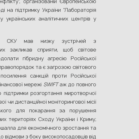
нфлікту”, організованій Європейською
ді на підтримку України “Лабораторія
ку українських аналітичних центрів у
нт СКУ мав низку зустрічей з
их закликав сприяти, щоб світове
долати гібридну агресію Російської
 правопорядок та є загрозою світового
посилення санкцій проти Російської
фінансової мережі
SWIFT
аж до повного
о підтримки розгортання миротворчої
вої чи дистанційної моніторингової місії
ького для покарання за порушення
их територіях Сходу України і Криму;
шалла для економічного зростання та
 відмови з боку високопосадовців від