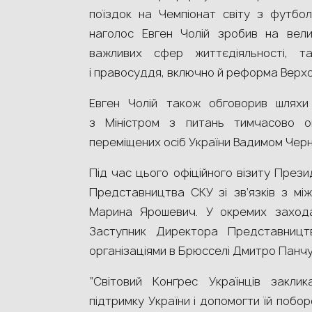
поїздок на Чемпіонат світу з футбол
наголос Евген Чолій зробив на вели
важливих сфер життєдіяльності, та
і правосуддя, включно й реформа Верхо
Евген Чолій також обговорив шляхи 
з Міністром з питань тимчасово ок
переміщених осіб України Вадимом Чер
Під час цього офіційного візиту Пре
Представництва СКУ зі зв’язків з мі
Марина Ярошевич. У окремих захода
Заступник Директора Представництв
організаціями в Брюсселі Дмитро Панчу
“Світовий Конґрес Українців заклик
підтримку України і допомогти їй побор