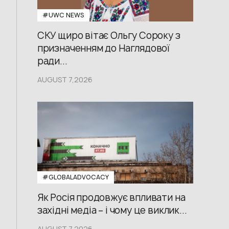
#UWС NEWS
СКУ щиро вітає Ольгу Сороку з
призначенням до Наглядової
ради...
AUGUST 7,2026
#GLOBALADVOCACY
Як Росія продовжує впливати на
західні медіа – і чому це виклик...
AUGUST 7,2026