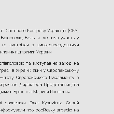
нт Світового Конґресу Українців (СКУ)
 Брюсселю, Бельгія, де взяв участь у
та зустрівся з високопосадовцями
лення підтримки України.
співголовою та виступав на заході на
гресії в Україні”, який у Європейському
омітету Європейського Парламенту з
сприяння Директора Представництва
аціями в Брюсселі Марини Ярошевич.
і захисники, Олег Кузьміних, Сергій
інформували про російську агресію на