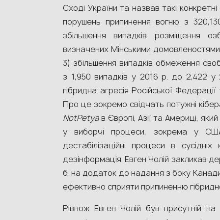
Сході України та назвав такі конкретні 
порушень припинення вогню з 320,130
збільшення випадків розміщення оз
визначених Мінськими домовленостями, з
3) збільшення випадків обмеження сво
з 1,950 випадків у 2016 р. до 2,422 у
гібридна агресія Російської Федерації 
Про це зокремо свідчать потужні кібера
NotPetya
в Європі, Азії та Америці, яки
у виборчі процеси, зокрема у США і
дестабілізаційні процеси в сусідніх
дезінформація. Евген Чолій закликав дер
б, на додаток до надання з боку Канади
ефективно сприяти припиненню гібридної
Рівнож Евген Чолій був присутній на 