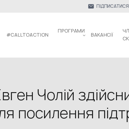
ПІДПИСАТИСЯ
ПРОГРАМИ
ЧЛ
#CALLTOACTION
ВАКАНСІЇ
С
вген Чолій здійсн
 для посилення під