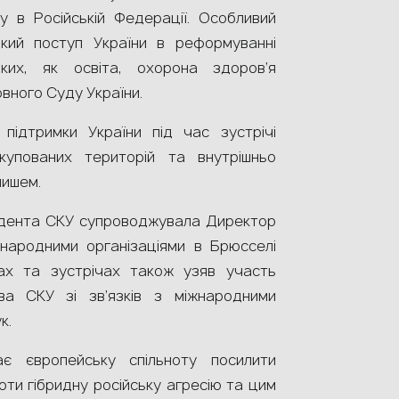
у в Російській Федерації. Особливий
кий поступ України в реформуванні
ких, як освіта, охорона здоров’я
вного Суду України.
підтримки України під час зустрічі
упованих територій та внутрішньо
нишем.
зидента СКУ супроводжувала Директор
жнародними організаціями в Брюсселі
х та зустрічах також узяв участь
а СКУ зі зв’язків з міжнародними
к.
ає європейську спільноту посилити
оти гібридну російську агресію та цим