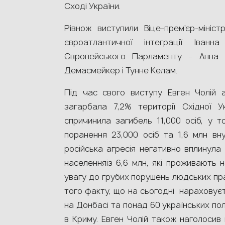
Сході України.
Рівнож виступили Віце-прем’єр-мініс
євроатлантичної інтеграції Іван
Європейського Парламенту – Анна 
Демасмейкер і Тунне Келам.
Під час свого виступу Евген Чолій 
загарбала 7,2% території Східної У
спричинила загибель 11,000 осіб, у т
поранення 23,000 осіб та 1,6 млн вну
російська агресія негативно вплинула
населенняіз 6,6 млн, які проживають 
увагу до грубих порушень людських прав
того факту, що на сьогодні нараховуєт
на Донбасі та понад 60 українських полі
в Криму. Евген Чолій також наголосив н