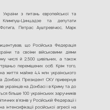
тр України з питань європейської та
на Климпуш-Цинцадзе та депутати
Фотиґа, Петрас Ауштревічюс, Марк
акцентував, що Російська Федерація
країни та своїми військовими діями
ому числі й 2,500 цивільних, а також
трішньо переміщених осіб. Крім того,
 на життя майже 4,4 млн українського
на Донбасі. Президент СКУ привернув
 українців на Донбасі і в Криму та до
ься більше 100 українських заручників
тичних в’язнів у Російській Федерації і
а інтенсифікації російської агресії на