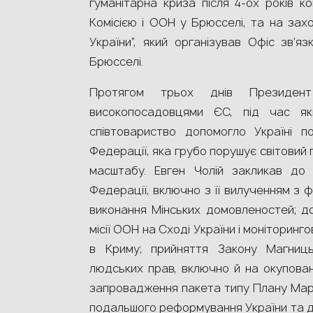
гуманітарна криза після 4-ох років ко
Комісією і ООН у Брюсселі, та на захо
України”, який організував Офіс зв’яз
Брюсселі.
Протягом трьох днів Президе
високопосадовцями ЄС, під час як
співтовариство допомогло Україні по
Федерації, яка грубо порушує світовий
масштабу. Евген Чолій закликав до 
Федерації, включно з її вилученням з 
виконання Мінських домовленостей; д
місії ООН на Сході України і моніторинго
в Криму; прийняття Закону Магниц
людських прав, включно й на окупован
запровадження пакета типу Плану Мар
подальшого реформування України та до