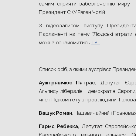
самим сприяти забезпеченню миру і ст
Президент СКУ Евген Чолій.
З відеозаписом виступу Президент
Парламенті на тему “Людські втрати вн
можна ознайомитись
ТУТ
.
Список осіб, з якими зустрівся Президе
Ауштрявічюс Пятрас,
Депутат Європ
Альянсу лібералів і демократів Європи
член Підкомітету з прав людини, Голов
Ващук Роман
, Надзвичайний і Повнова
Гармс Ребекка
, Депутат Європейськ
Європейського вільного альянсу, С