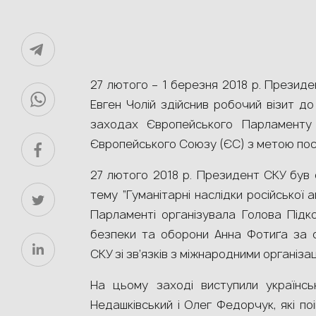
27 лютого – 1 березня 2018 р. Президе
Евген Чолій здійснив робочий візит до
заходах Європейського Парламенту 
Європейського Союзу (ЄС) з метою поси
27 лютого 2018 р. Президент СКУ був 
тему “Гуманітарні наслідки російської а
Парламенті організувала Голова Підк
безпеки та оборони Анна Фотиґа за 
СКУ зі зв’язків з міжнародними організ
На цьому заході виступили українськ
Недашківський і Олег Федорчук, які по