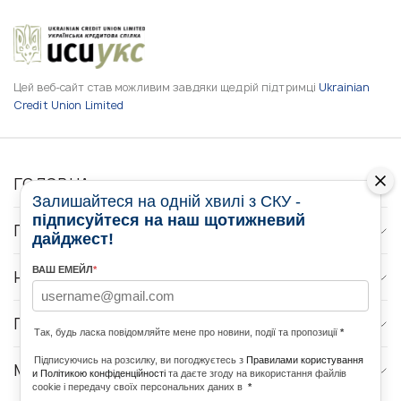
Цей веб-сайт став можливим завдяки щедрій підтримці
Ukrainian
Credit Union Limited
ГОЛОВНА
Залишайтеся на одній хвилі з СКУ -
підписуйтеся на наш щотижневий
ПРО НАС
дайджест!
ВАШ ЕМЕЙЛ
*
НОВИНИ
ПРОГРАМИ
Так, будь ласка повідомляйте мене про новини, події та пропозиції
*
Підписуючись на розсилку, ви погоджуєтесь з
Правилами користування
МЕДІА КОНТАКТИ
и Політикою конфіденційності
та даєте згоду на використання файлів
cookie і передачу своїх персональних даних в
*