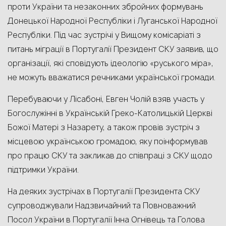
проти України та незаконних збройних формувань
Донецької Народної Республіки і Луганської Народної
Республіки. Під час зустрічі у Вищому комісаріаті з
питань міграції в Португалії Президент СКУ заявив, що
організації, які сповідують ідеологію «руського міра»,
не можуть вважатися речниками української громади.
Пе
ребуваючи у Лісабоні, Евген Чолій взяв участь у
Богослужінні в Українській Греко-Католицькій
Церкві
Божої Матері з Назарету, а також провів зустріч з
місцевою українською громадою, яку поінформував
про працю СКУ та закликав до співпраці з СКУ щодо
підтримки України.
На
деяких зустрічах в Португалії Президента СКУ
супроводжували Надзвичайний та Повноважний
Посол України в Португалії Інна Огнівець та Голова