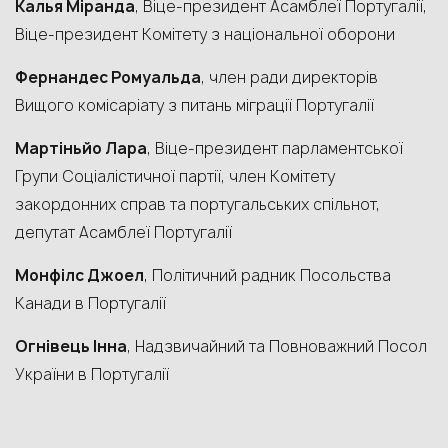
Калья Міранда
, Віце-президент Асамблеї Португалії,
Віце-президент Комітету з національної оборони
Фернандес Ромуальда
, член ради директорів
Вищого комісаріату з питань міграції Португалії
Мартіньйо Лара
, Віце-президент парламентської
Групи Соціалістичної партії, член Комітету
закордонних справ та португальських спільнот,
депутат Асамблеї Португалії
Монфілс Джоел
, Політичний радник Посольства
Канади в Португалії
Огнівець Інна
, Надзвичайний та Повноважний Посол
України в Португалії