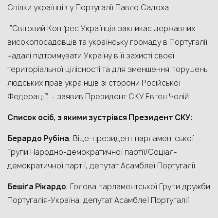
Спілки українців у
Португалії Павло Садоха.
“Світовий Конґрес Українців закликає державних
високопосадовців та українську громаду в Португалії і
надалі підтримувати Україну в її захисті своєї
територіальної цілісності та для зменшення порушень
людських прав українців зі сторони Російської
Федерації”, – заявив Президент СКУ Евген Чолій.
Список осіб, з якими зустрівся Президент СКУ:
Берардо Рубіна
, Віце-президент парламентської
Групи Народно-демократичної партії/Соціал-
демократичної партії, депутат Асамблеї Португалії
Бешіґа Рікардо
, Голова парламентської Групи дружби
Португалія-Україна, депутат Асамблеї Португалії