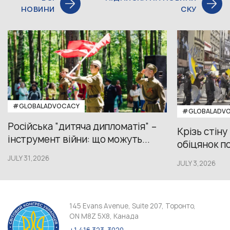
НОВИНИ
СКУ
#GLOBALADVOCACY
#GLOBALADV
Російська “дитяча дипломатія” –
Крізь стіну
інструмент війни: що можуть...
обіцянок пол
JULY 31,2026
JULY 3,2026
145 Evans Avenue, Suite 207, Торонто,
ON M8Z 5X8, Канада