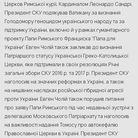
Церков Римської курії, Кардиналом Леонардо Сандрі,
Президент СКУ подякував Ватикану за визнання
Голодомору геноцидом українського народу та за
підтримку України, включно й у рамках гуманітарного
проекту Папи Римського Франциска “Папа для
України”. Евген Чолій також закликав до визнання
Патріаршого статусу Української Греко-Католицької
Церкви, яке підтримали в своїх резолюціях Річні
загальні збори СКУ 2016 р. та 2017 р. Президент СКУ
наголосив на значних реформах в Україні, а також
на нищівних наслідках російської гібридної агресії
проти України. Евген Чолій також порушив питання
про заяву Папи Римського під час недавньої зустрічі з
делегацією Московського Патріархату та наголосив
на важливості надання Томосу про автокефалію
Православної Церкви в Україні. Президент СКУ