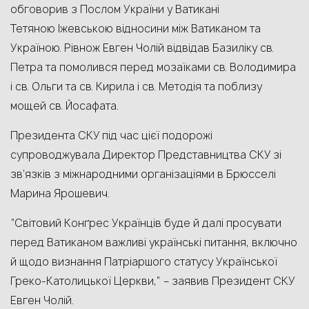
обговорив з Послом України у Ватикані
Тетяною Іжевською відносини між Ватиканом та
Україною. Рівнож Евген Чолій відвідав Базиліку св.
Петра та помолився перед мозаїками св. Володимира
і св. Ольги та св. Кирила і св. Методія та поблизу
мощей св. Йосафата.
Президента СКУ під час цієї подорожі
супроводжувала Директор Представництва СКУ зі
зв’язків з міжнародними організаціями в Брюсселі
Марина Ярошевич.
“Світовий Конґрес Українців буде й далі просувати
перед Ватиканом важливі українські питання, включно
й щодо визнання Патріаршого статусу Української
Греко-Католицької Церкви,” – заявив Президент СКУ
Евген Чолій.