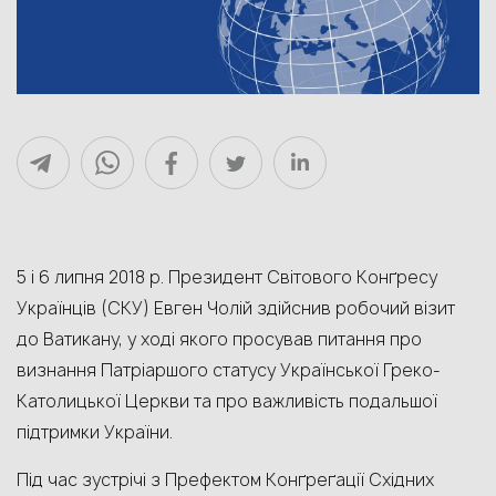
5 і 6 липня 2018 р. Президент Світового Конґресу
Українців (СКУ) Евген Чолій здійснив робочий візит
до Ватикану, у ході якого просував питання про
визнання Патріаршого статусу Української Греко-
Католицької Церкви та про важливість подальшої
підтримки України.
Під час зустрічі з Префектом Конґреґації Східних