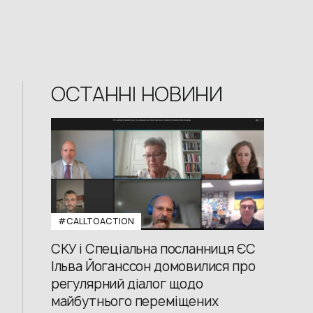
ОСТАННІ НОВИНИ
#CALLTOACTION
СКУ і Спеціальна посланниця ЄС
Ільва Йоганссон домовилися про
регулярний діалог щодо
майбутнього переміщених