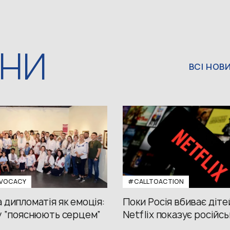
ИНИ
ВСІ НОВ
VOCACY
#CALLTOACTION
 дипломатія як емоція:
Поки Росія вбиває діте
у “пояснюють серцем”
Netflix показує російсь