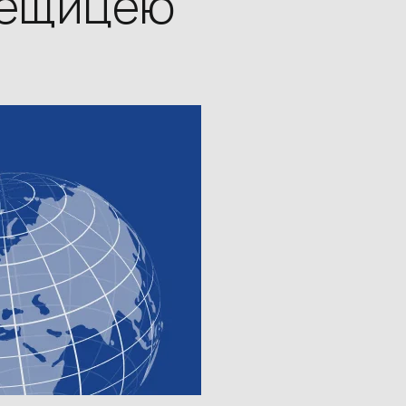
Дещицею