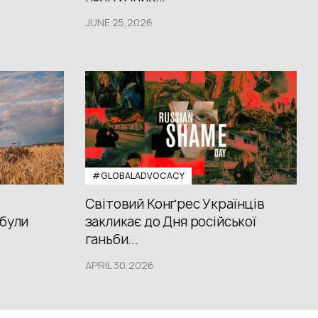
JUNE 25,2026
#GLOBALADVOCACY
Світовий Конґрес Українців
 були
закликає до Дня російської
ганьби...
APRIL 30,2026