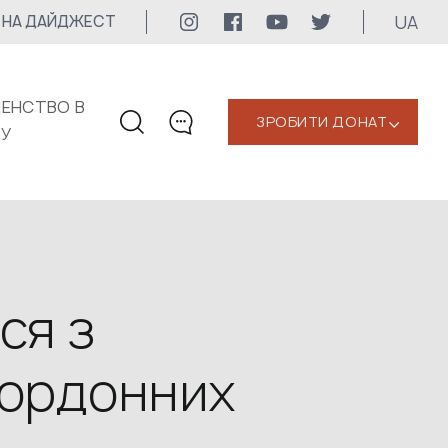
UA
 НА ДАЙДЖЕСТ
ЕНСТВО В
ЗРОБИТИ ДОНАТ
‹
КУ
КОНТАКТИ
+1 416 323-3020
uwc@ukrainianworldcongress.org
МЕДІА КОНТАКТИ
ся з
Для медіа
кордонних
24/7
uwc@ukrainianworldcongress.org
FB: @uwcongress