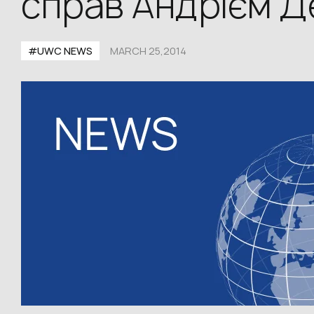
справ Андрієм 
#UWC NEWS
MARCH 25,2014