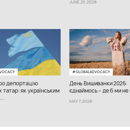
JUNE 25,2026
VOCACY
#GLOBALADVOCACY
про депортацію
День Вишиванки 2026:
 татар: як українським
єднаймось – де б ми не
..
MAY 7,2026