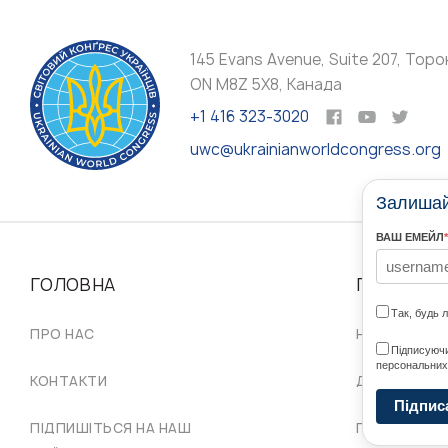
145 Evans Avenue, Suite 207, Торо
ON M8Z 5X8, Канада
+1 416 323-3020
uwc@ukrainianworldcongress.org
Залишайт
ВАШ ЕМЕЙЛ
*
ГОЛОВНА
ПРО НАС
Так, будь 
ПРО НАС
НАШІ СПІЛЬ
Підписуючи
персональних
КОНТАКТИ
ДОРАДЧА Р
Підпис
ПІДПИШІТЬСЯ НА НАШ
ПРОВІД СКУ