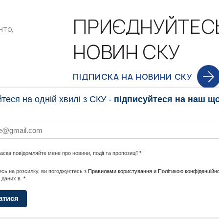
ПРИЄДНУЙТЕС
нто,
НОВИН СКУ
ПІДПИСКА НА НОВИНИ СКУ
еся на одній хвилі з СКУ -
підписуйтеся на наш щ
НОВИНИ
ПРОГ
ласка повідомляйте мене про новини, події та пропозиції
*
НОТИ ПО СВІТУ
#CALLTOACTION
UNITE W
сь на розсилку, ви погоджуєтесь з
Правилами користування и Політикою конфіденційно
 даних в
*
АДА
ENERGI
атися