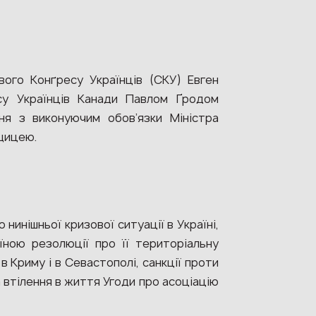
ого Конґресу Українців (СКУ) Евген
у Українців Канади Павлом Ґродом
ння з виконуючим обов’язки Міністра
щицею.
 нинішньої кризової ситуації в Україні,
ною резолюції про її територіальну
в Криму і в Севастополі, санкції проти
 втілення в життя Угоди про асоціацію