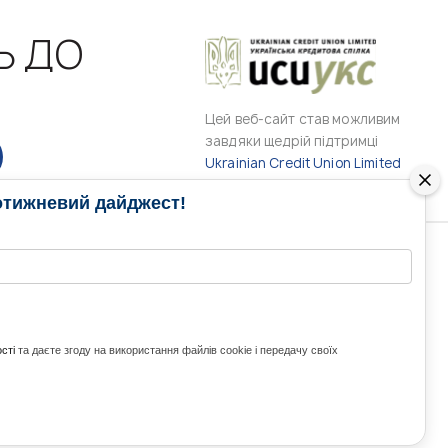
Ь ДО
Цей веб-сайт став можливим
завдяки щедрій підтримці
Ukrainian Credit Union Limited
отижневий дайджест!
РАМИ
МЕДІА КОНТАКТИ
КОНТАКТ ДЛЯ МЕДІА
ITH UKRAINE
сті
та даєте згоду на використання файлів cookie і передачу своїх
з України та світу
ZE UKRAINE
Ольга Доманська
uwc@ukrainianworldcongress.org