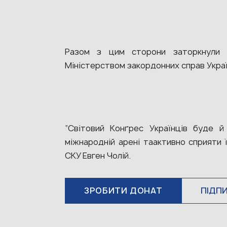
Разом з цим сторони заторкнули ш
Міністерством закордонних справ Украї
“Світовий Конґрес Українців буде й
міжнародній арені таактивно сприяти 
СКУ Евген Чолій.
ЗРОБИТИ ДОНАТ
ПІДП