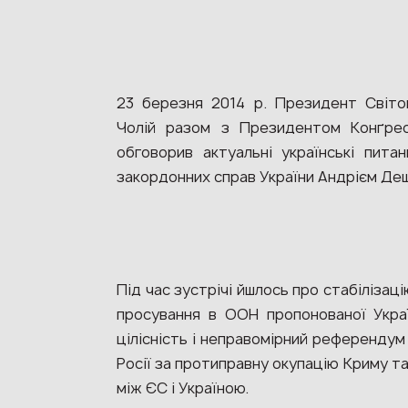
23 березня 2014 р. Президент Світов
Чолій разом з Президентом Конґрес
обговорив актуальні українські пита
закордонних справ України Андрієм Де
Під час зустрічі йшлось про стабілізацію
просування в ООН пропонованої Украї
цілісність і неправомірний референдум 
Росії за протиправну окупацію Криму та
між ЄС і Україною.