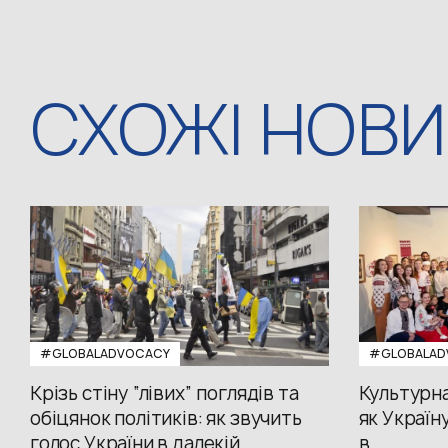
СХОЖІ НОВ
#GLOBALADVOCACY
#GLOBALAD
Крізь стіну “лівих” поглядів та
Культурна
обіцянок політиків: як звучить
як Україн
голос України в далекій
в...