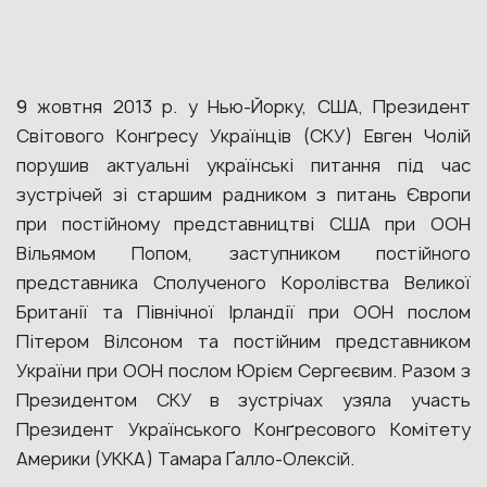
9 жовтня 2013 р. у Нью-Йорку, США, Президент
Світового Конґресу Українців (СКУ) Евген Чолій
порушив актуальні українські питання під час
зустрічей зі старшим радником з питань Європи
при постійному представництві США при ООН
Вільямом Попом, заступником постійного
представника Сполученого Королівства Великої
Британії та Північної Ірландії при ООН послом
Пітером Вілсоном та постійним представником
України при ООН послом Юрієм Сергеєвим. Разом з
Президентом СКУ в зустрічах узяла участь
Президент Українського Конґресового Комітету
Америки (УККА) Тамара Ґалло-Олексій.