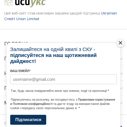
Цей веб-сайт став можливим завдяки щедрій підтримці
Ukrainian
Credit Union Limited
ГОЛОВНА
Залишайтеся на одній хвилі з СКУ -
підписуйтеся на наш щотижневий
ПРО НАС
дайджест!
ВАШ ЕМЕЙЛ
*
НОВИНИ
ПРОГРАМИ
Так, будь ласка повідомляйте мене про новини, події та пропозиції
*
Підписуючись на розсилку, ви погоджуєтесь з
Правилами користування
МЕДІА КОНТАКТИ
и Політикою конфіденційності
та даєте згоду на використання файлів
cookie і передачу своїх персональних даних в
*
Підписатися
Copyright © 2026 Ukrainian World