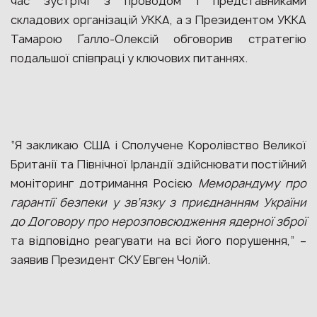
час зустрічі з проводом і представниками
складових організацій УККА, а з Президентом УККА
Тамарою Ґалло-Олексій обговорив стратегію
подальшої співпраці у ключових питаннях.
“Я закликаю США і Сполучене Королівство Великої
Британії та Північної Ірландії здійснювати постійний
моніторинг дотримання Росією
Меморандуму про
гарантії безпеки у зв’язку з приєднанням України
до Договору про нерозповсюдження ядерної зброї
та відповідно реагувати на всі його порушення,” –
заявив Президент СКУ Евген Чолій.