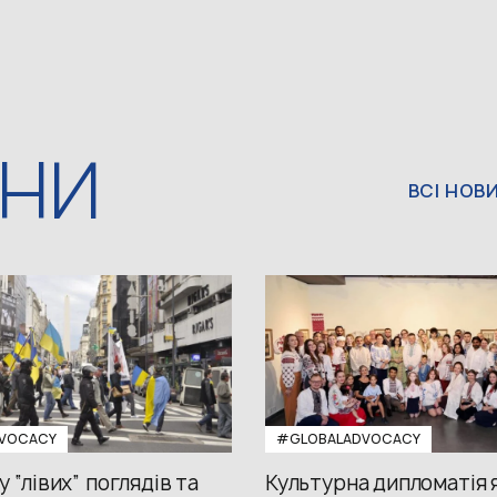
ИНИ
ВСІ НОВ
VOCACY
#GLOBALADVOCACY
у “лівих” поглядів та
Культурна дипломатія я