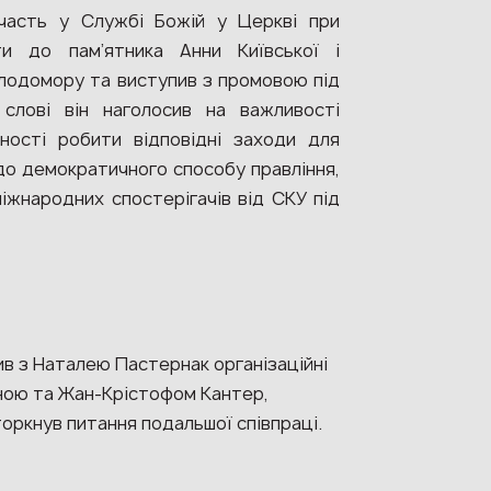
асть у Службі Божій у Церкві при
ти до пам’ятника Анни Київської і
олодомору та виступив з промовою під
 слові він наголосив на важливості
дності робити відповідні заходи для
до демократичного способу правління,
міжнародних спостерігачів від СКУ під
в з Наталею Пастернак організаційні
нною та Жан-Крістофом Кантер,
торкнув питання подальшої співпраці.