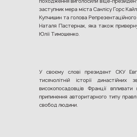
походження виголосили віце-президент
заступник мера міста Санлісу Ґорс Кайл
Купчишин та голова Репрезентаційного 
Наталя Пастернак, яка також приверну
Юлії Тимошенко.
У своєму слові президент СКУ Евг
тисячолітній історії династійних 
високопосадовців Франції впливати 
припинення авторитарного типу правлі
свобод людини.