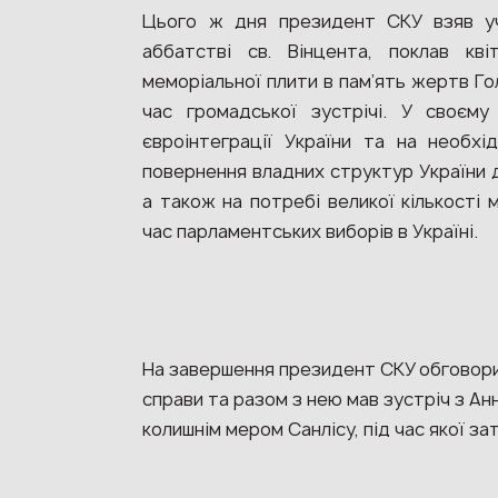
Цього ж дня президент СКУ взяв уч
аббатстві св. Вінцента, поклав кві
меморіальної плити в пам’ять жертв Г
час громадської зустрічі. У своєму
євроінтеграції України та на необхі
повернення владних структур України 
а також на потребі великої кількості 
час парламентських виборів в Україні.
На завершення президент СКУ обговори
справи та разом з нею мав зустріч з А
колишнім мером Санлісу, під час якої за