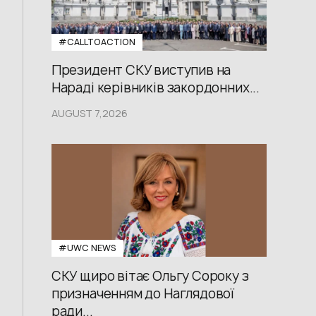
#CALLTOACTION
Президент СКУ виступив на
Нараді керівників закордонних...
AUGUST 7,2026
#UWС NEWS
СКУ щиро вітає Ольгу Сороку з
призначенням до Наглядової
ради...