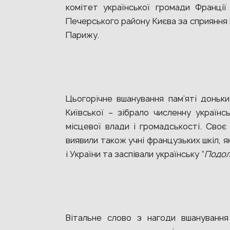
комітет української громади Франції
Печерського району Києва за сприяння 
Парижу.
Цьогорічне вшанування пам’яті доньк
Київської – зібрало численну українс
місцевої влади і громадськості. Сво
виявили також учні французьких шкіл, як
і України та заспівали українську “
Подол
Вітальне слово з нагоди вшанування