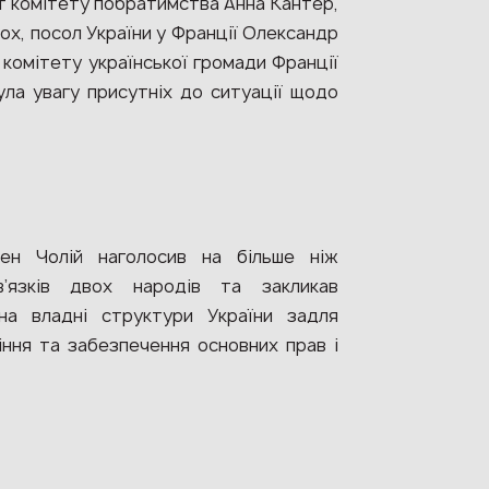
 комітету побратимства Анна Кантер,
ох, посол України у Франції Олександр
комітету української громади Франції
ла увагу присутніх до ситуації щодо
ен Чолій наголосив на більше ніж
зв’язків двох народів та закликав
на владні структури України задля
ння та забезпечення основних прав і