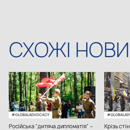
СХОЖІ НОВ
#GLOBALADVOCACY
#GLOBALAD
Російська “дитяча дипломатія” –
Крізь стін