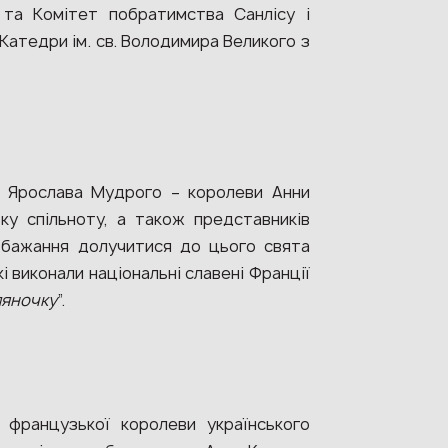
 та Комітет побратимства Санлісу і
Катедри ім. св. Володимира Великого з
и Ярослава Мудрого – королеви Анни
ьку спільноту, а також представників
є бажання долучитися до цього свята
і виконали національні славені Франції
яночку
”.
 французької королеви українського