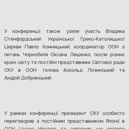
У конференції також узяли участь Владика
Стенфордський Української Греко-Католицької
Церкви Павло Хомницький, координатор ООН з
питань Чорнобиля Оксана Лещенко, посли різних
країн світу та постійні представники Світової ради
СКУ в ООН: голова Аскольд Лозинський та
Андрій Добрянський.
У рамках конференції президент СКУ особисто
переговорив з постійним представником Японії в
ООН Цунео Нішідою та запевнив, що світове