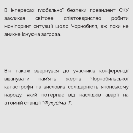
В інтересах глобальної безпеки президент СКУ
закликав світове співтовариство робити
моніторинг ситуації щодо Чорнобиля, аж поки не
зникне існуюча загроза.
Він також звернувся до учасників конференції
вшанувати пам’ять жертв Чорнобильської
катастрофи та висловив солідарність японському
народу, який потерпає від наслідків аварії на
атомній станції “
Фукусіма-1
”.