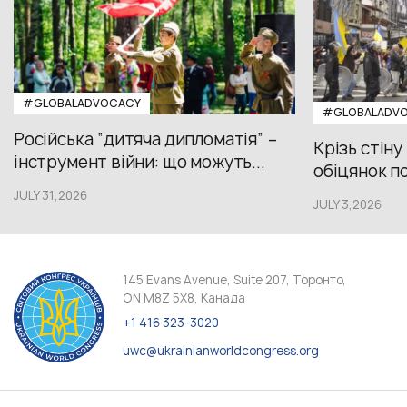
#GLOBALADVOCACY
#GLOBALADV
Російська “дитяча дипломатія” –
Крізь стіну
інструмент війни: що можуть...
обіцянок пол
JULY 31,2026
JULY 3,2026
145 Evans Avenue, Suite 207, Торонто,
ON M8Z 5X8, Канада
+1 416 323-3020
uwc@ukrainianworldcongress.org