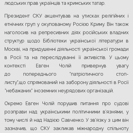
людських прав українців та кримських татар.
Президент СКУ акцентував на
утисках релігійних і
етнічних груп у окупованому Росією Криму.
Він також
наголосив на репресивних діях російських владних
структур щодо Бібліотеки української літератури в
Москві, на
придушенні діяльності
української громади
в Росії та на переслідуванні її активістів. У цьому
контексті Евген Чолій привернув увагу
до
попереднього “патріотичного стоп-
листу”,
що
спрямований на
заборону діяльності в Росії
“небажаних” іноземних неурядових організацій.
Окремо Евген Чолій порушив питання про
судові
розправи над українськими політичними в’язнями, у
тому числі й над Надією Савченко. У зв’язку з цим він
зазначив, що СКУ закликав міжнародну спільноту