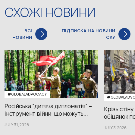
СХОЖІ НОВИНИ
ВСІ
ПІДПИСКА НА НОВИНИ
НОВИНИ
СКУ
#GLOBALADVOCACY
#GLOBALADV
Російська “дитяча дипломатія” –
Крізь стіну
інструмент війни: що можуть...
обіцянок пол
JULY 31,2026
JULY 3,2026