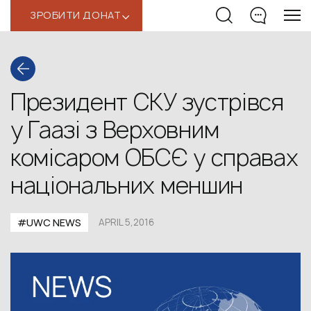
ЗРОБИТИ ДОНАТ
‹
Президент СКУ зустрівся
у Гаазі з Верховним
комісаром ОБСЄ у справах
національних меншин
#UWC NEWS
APRIL 5,2016