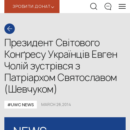
ЗРОБИТИ ДОНАТ
‹
Президент Світового
Конґресу Українців Евген
Чолій зустрівся з
Патріархом Святославом
(Шевчуком)
#UWC NEWS
MARCH 26,2014