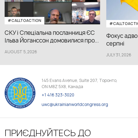
#CALLTOACTION
#CALLTOACTI
СКУ і Спеціальна посланниця ЄС
Фокус адвок
Ільва Йоганссон домовилися про...
серпні
AUGUST 5,2026
JULY 31,2026
145 Evans Avenue, Suite 207, Торонто,
ON M8Z 5X8, Канада
+1 416 323-3020
uwc@ukrainianworldcongress.org
ПРИЄДНУЙТЕСЬ ДО