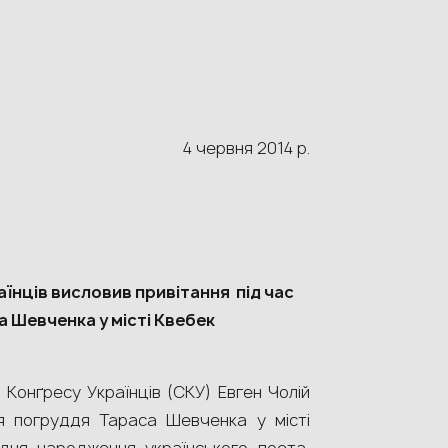
4 червня 2014 р.
їнців висловив привітання під час
 Шевченка у місті Квебек
 Конґресу Українців (СКУ) Евген Чолій
тя погруддя Тараса Шевченка у місті