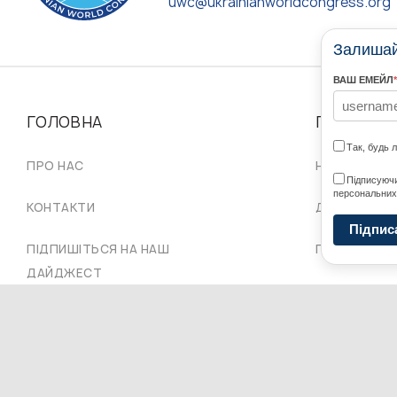
uwc@ukrainianworldcongress.org
Залишайт
ВАШ ЕМЕЙЛ
*
ГОЛОВНА
ПРО НАС
Так, будь 
ПРО НАС
НАШІ СПІЛЬ
Підписуючи
персональних
КОНТАКТИ
ДОРАДЧА Р
Підпис
ПІДПИШІТЬСЯ НА НАШ
ПРОВІД СКУ
ДАЙДЖЕСТ