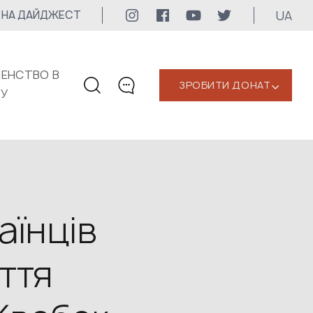
UA
 НА ДАЙДЖЕСТ
ЕНСТВО В
ЗРОБИТИ ДОНАТ
‹
КУ
КОНТАКТИ
+1 416 323-3020
uwc@ukrainianworldcongress.org
МЕДІА КОНТАКТИ
аїнців
Для медіа
ття
24/7
uwc@ukrainianworldcongress.org
FB: @uwcongress