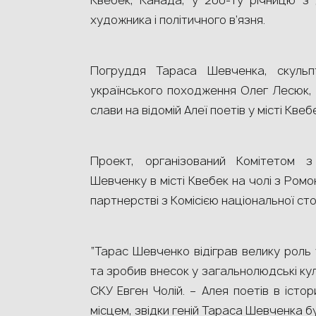
Квебек, Канада, у 200-ту річницю з 
художника і політичного в’язня.
Погруддя Тараса Шевченка, скульп
українського походження Олег Лесюк, 
слави на відомій Алеї поетів у місті Квеб
Проект, організований Комітетом з
Шевченку в місті Квебек на чолі з Ромо
партнерстві з Комісією національної сто
“Тарас Шевченко відіграв велику роль 
та зробив внесок у загальнолюдські кул
СКУ Евген Чолій. – Алея поетів в істо
місцем, звідки геній Тараса Шевченка бу