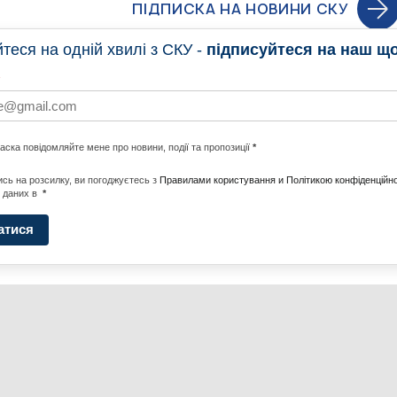
ПІДПИСКА НА НОВИНИ СКУ
еся на одній хвилі з СКУ -
підписуйтеся на наш щ
НОВИНИ
ПРОГ
ласка повідомляйте мене про новини, події та пропозиції
*
НОТИ ПО СВІТУ
#CALLTOACTION
UNITE W
сь на розсилку, ви погоджуєтесь з
Правилами користування и Політикою конфіденційно
 даних в
*
АДА
ENERGI
атися