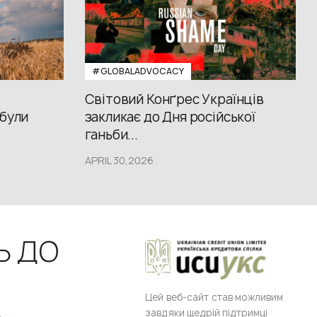
#GLOBALADVOCACY
Світовий Конґрес Українців
 були
закликає до Дня російської
ганьби...
APRIL 30,2026
Ь ДО
Цей веб-сайт став можливим
завдяки щедрій підтримці