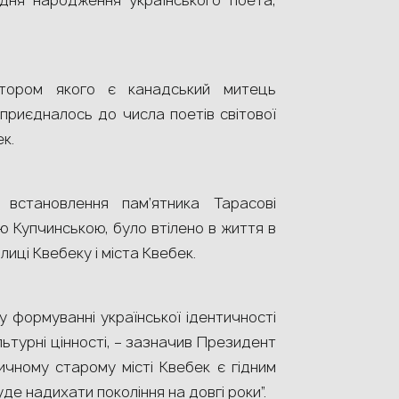
дня народження українського поета,
тором якого є канадський митець
приєдналось до числа поетів світової
ек.
 встановлення пам’ятника Тарасові
ю Купчинською, було втілено в життя в
лиці Квебеку і міста Квебек.
у формуванні української ідентичності
ьтурні цінності, – зазначив Президент
ричному старому місті Квебек є гідним
де надихати покоління на довгі роки”.