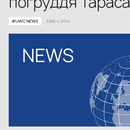
погруддя Тараса
#UWC NEWS
JUNE 4,2014