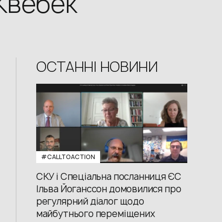
Квебек
ОСТАННІ НОВИНИ
#CALLTOACTION
СКУ і Спеціальна посланниця ЄС
Ільва Йоганссон домовилися про
регулярний діалог щодо
майбутнього переміщених