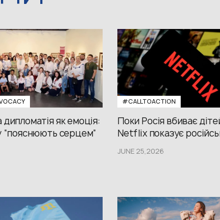
VOCACY
#CALLTOACTION
 дипломатія як емоція:
Поки Росія вбиває діте
у “пояснюють серцем”
Netflix показує російсь
JUNE 25,2026