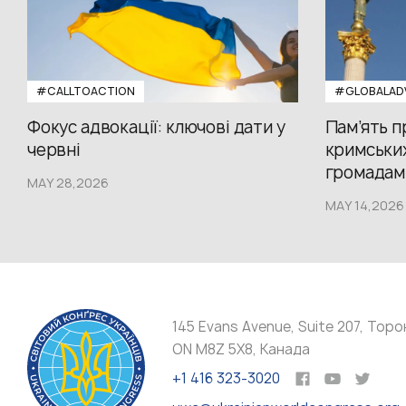
#CALLTOACTION
#GLOBALAD
Фокус адвокації: ключові дати у
Пам’ять 
червні
кримських
громадам.
MAY 28,2026
MAY 14,2026
145 Evans Avenue, Suite 207, Торо
ON M8Z 5X8, Канада
+1 416 323-3020