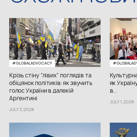
#GLOBALADVOCACY
#GLOBALAD
Крізь стіну “лівих” поглядів та
Культурна
обіцянок політиків: як звучить
як Україн
голос України в далекій
в...
Аргентині
JULY 1,2026
JULY 3,2026