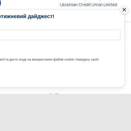
Ukrainian Credit Union Limited
отижневий дайджест!
РАМИ
МЕДІА КОНТАКТИ
КОНТАКТ ДЛЯ МЕДІА
ITH UKRAINE
сті
та даєте згоду на використання файлів cookie і передачу своїх
з України та світу
ZE UKRAINE
Ольга Доманська
uwc@ukrainianworldcongress.org
24/7
FB: @uwcongress,
WhatsApp:
+380977782818