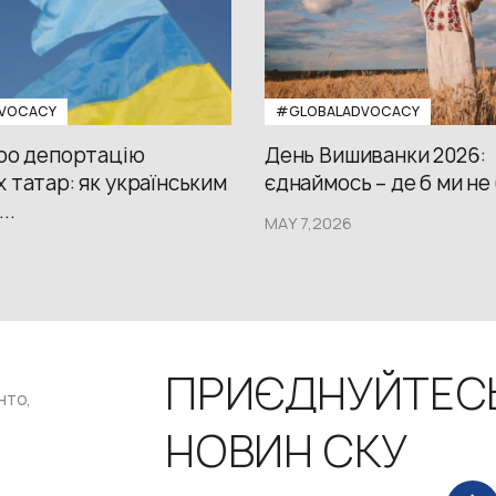
VOCACY
#GLOBALADVOCACY
про депортацію
День Вишиванки 2026:
 татар: як українським
єднаймось – де б ми не
..
MAY 7,2026
ПРИЄДНУЙТЕС
нто,
НОВИН СКУ