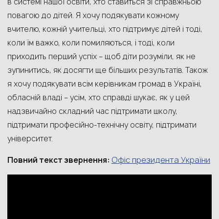
в системі нашої освіти, хто ставиться зі справжньою
повагою до дітей. Я хочу подякувати кожному
вчителю, кожній учительці, хто підтримує дітей і тоді,
коли їм важко, коли помиляються, і тоді, коли
приходить перший успіх – щоб діти розуміли, як не
зупинитись, як досягти ще більших результатів. Також
я хочу подякувати всім керівникам громад в Україні,
обласній владі – усім, хто справді шукає, як у цей
надзвичайно складний час підтримати школу,
підтримати професійно-технічну освіту, підтримати
університет.
Офіс президента України
Повний текст звернення: