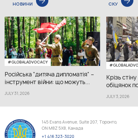
НОВИНИ
СКУ
#GLOBALADVOCACY
#GLOBALADV
Російська “дитяча дипломатія” –
Крізь стіну
інструмент війни: що можуть...
обіцянок пол
JULY 31,2026
JULY 3,2026
145 Evans Avenue, Suite 207, Торонто,
ON M8Z 5X8, Канада
+1 416 323-3020