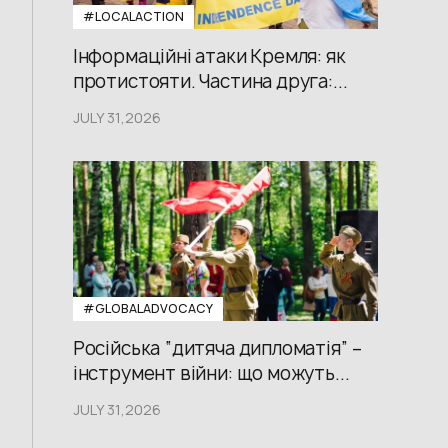
#LOCALACTION
Інформаційні атаки Кремля: як
протистояти. Частина друга:...
JULY 31,2026
#GLOBALADVOCACY
Російська “дитяча дипломатія” –
інструмент війни: що можуть...
JULY 31,2026