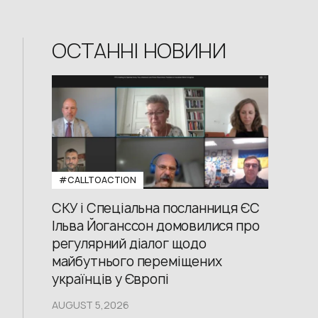
ОСТАННІ НОВИНИ
#CALLTOACTION
СКУ і Спеціальна посланниця ЄС
Ільва Йоганссон домовилися про
регулярний діалог щодо
майбутнього переміщених
українців у Європі
AUGUST 5,2026