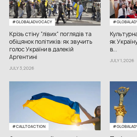
#GLOBALADVOCACY
#GLOBALAD
Крізь стіну “лівих” поглядів та
Культурна
обіцянок політиків: як звучить
як Україн
голос України в далекій
в...
Аргентині
JULY 1,2026
JULY 3,2026
#CALLTOACTION
#GLOBALAD