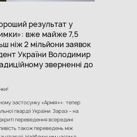
хороший результат у
имки»: вже майже 7,5
льш ніж 2 мільйони заявок
зидент України Володимир
радиційному зверненні до
нки!
ному застосунку «Армія+»: тепер
ьної гвардії України. Зараз – на
відкриті переведення всередині
ливість також переведень між
Нацгвардії. Найближчим часом в