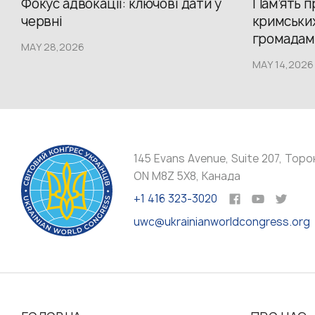
Фокус адвокації: ключові дати у
Пам’ять 
червні
кримських
громадам.
MAY 28,2026
MAY 14,2026
145 Evans Avenue, Suite 207, Торо
ON M8Z 5X8, Канада
+1 416 323-3020
uwc@ukrainianworldcongress.org