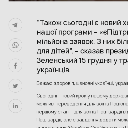
“Також сьогодні є новий 
нашої програми – «єПідтр
мільйона заявок. З них бі
для дітей”, – сказав пре
Зеленський 15 грудня у т
українців.
Бажаю здоров’я, шановні українці, украї
Сьогодні – новий крок у нашому держав
можливі переведення для воїнів Націонал
першому етапі – для воїнів Нацгвардії 
Нацгвардії, але є завдання додати мож
підрозділами Збройних Сил України та 