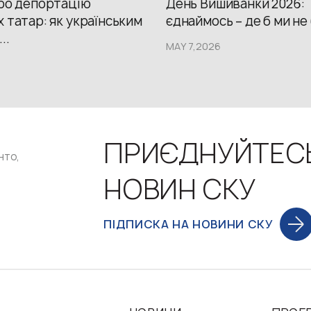
про депортацію
День Вишиванки 2026:
 татар: як українським
єднаймось – де б ми не
..
MAY 7,2026
ПРИЄДНУЙТЕС
нто,
НОВИН СКУ
ПІДПИСКА НА НОВИНИ СКУ