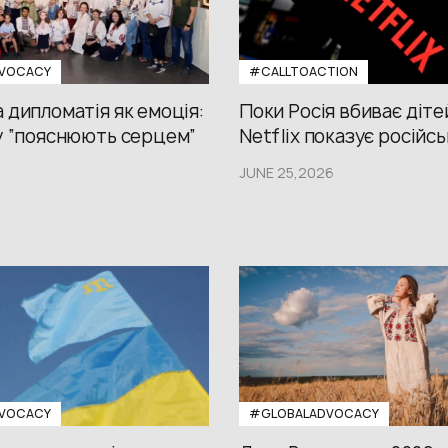
VOCACY
#CALLTOACTION
 дипломатія як емоція:
Поки Росія вбиває діте
у “пояснюють серцем”
Netflix показує російсь
JUNE 25,2026
VOCACY
#GLOBALADVOCACY