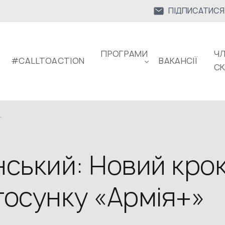
ПІДПИСАТИСЯ
ПРОГРАМИ
ЧЛ
#CALLTOACTION
ВАКАНСІЇ
С
.
ський: Новий кро
осунку «Армія+»