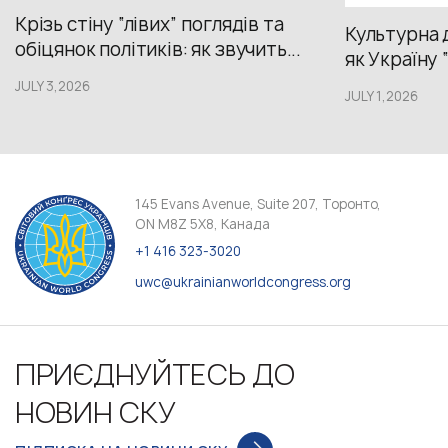
Крізь стіну “лівих” поглядів та
Культурна 
обіцянок політиків: як звучить...
як Україну 
JULY 3,2026
JULY 1,2026
145 Evans Avenue, Suite 207, Торонто,
ON M8Z 5X8, Канада
+1 416 323-3020
uwc@ukrainianworldcongress.org
ПРИЄДНУЙТЕСЬ ДО
НОВИН СКУ