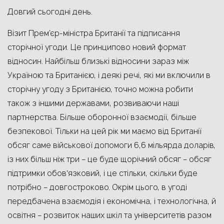
Довгий сьогодні день.
Візит Прем’єр-міністра Британії та підписання
сторічної угоди. Це принципово новий формат
відносин. Найбільш близькі відносини зараз між
Україною та Британією, і деякі речі, які ми включили в
сторічну угоду з Британією, точно можна робити
також з іншими державами, розвиваючи наші
партнерства. Більше оборонної взаємодії, більше
безпекової. Тільки на цей рік ми маємо від Британії
обсяг саме військової допомоги 6,6 мільярда доларів,
із них більш ніж три – це буде щорічний обсяг – обсяг
підтримки обовʼязковий, і це стільки, скільки буде
потрібно – довгостроково. Окрім цього, в угоді
передбачена взаємодія і економічна, і технологічна, й
освітня – розвиток наших шкіл та університетів разом