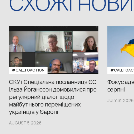
СХОЖІ НОВ
#CALLTOACTION
#CALLTOAC
СКУ і Спеціальна посланниця ЄС
Фокус адв
Ільва Йоганссон домовилися про
серпні
регулярний діалог щодо
JULY 31,2026
майбутнього переміщених
українців у Європі
AUGUST 5,2026