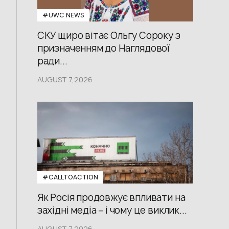
#UWС NEWS
СКУ щиро вітає Ольгу Сороку з
призначенням до Наглядової
ради...
AUGUST 7,2026
#CALLTOACTION
Як Росія продовжує впливати на
західні медіа – і чому це виклик...
AUGUST 7,2026