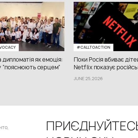
VOCACY
#CALLTOACTION
 дипломатія як емоція:
Поки Росія вбиває діте
у “пояснюють серцем”
Netflix показує російсь
JUNE 25,2026
ПРИЄДНУЙТЕС
нто,