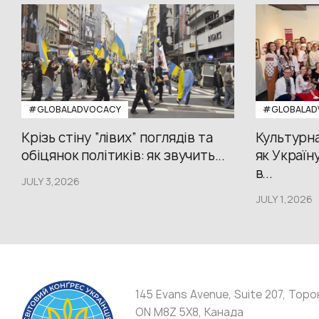
#GLOBALADVOCACY
#GLOBALAD
Крізь стіну “лівих” поглядів та
Культурна
обіцянок політиків: як звучить...
як Україн
в...
JULY 3,2026
JULY 1,2026
145 Evans Avenue, Suite 207, Торо
ON M8Z 5X8, Канада