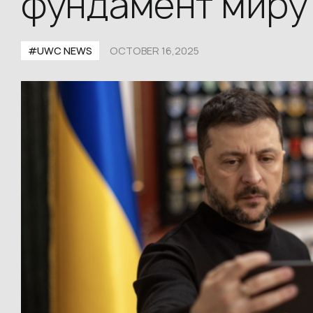
фундамент миру
#UWС NEWS
OCTOBER 16,2025