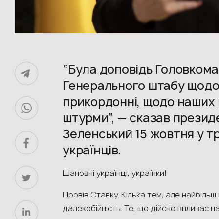
“Була доповідь Головкома
Генерального штабу щодо 
прикордонні, щодо наших в
штурми”, — сказав прези
Зеленський 15 жовтня у т
українців.
Шановні українці, українки!
Провів Ставку. Кілька тем, але найбіль
далекобійність. Те, що дійсно впливає н