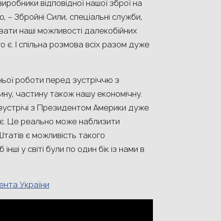
виробники відповідної нашої зброї на
ю, – Збройні Сили, спеціальні служби,
вати наші можливості далекобійних
о є. І спільна розмова всіх разом дуже
ьої роботи перед зустріччю з
ну, частину також нашу економічну.
ї зустрічі з Президентом Америки дуже
гає. Це реально може наблизити
Штатів є можливість такого
інші у світі були по один бік із нами в
ента України