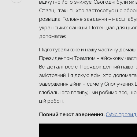
відчутно його знижує. Сьогодні були як 
Ставці, так і ті, хто застосовує цю збро
розвідка. Головне завдання – масштабу
українських санкцій. Потенціал для цьог
допомагає.
Підготували вже й нашу частину домашн
Президентом Трампом – військову части
Всі деталі, все є. Порядок денний нашо
змістовний, і я дякую всім, хто допома
завершення війни – саме у Сполучених 
глобального впливу, і ми робимо все, щоб 
цій роботі.
Повний текст звернення:
Офіс презид