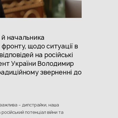
 й начальника
фронту, щодо ситуації в
ідповідей на російські
дент України Володимир
радиційному зверненні до
ш важлива – дипстрайки, наша
а російський потенціал війни та