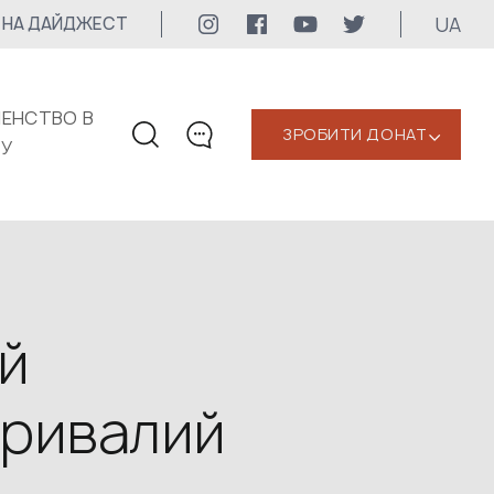
UA
 НА ДАЙДЖЕСТ
ЕНСТВО В
ЗРОБИТИ ДОНАТ
‹
КУ
КОНТАКТИ
+1 416 323-3020
uwc@ukrainianworldcongress.org
МЕДІА КОНТАКТИ
й
Для медіа
тривалий
24/7
uwc@ukrainianworldcongress.org
FB: @uwcongress