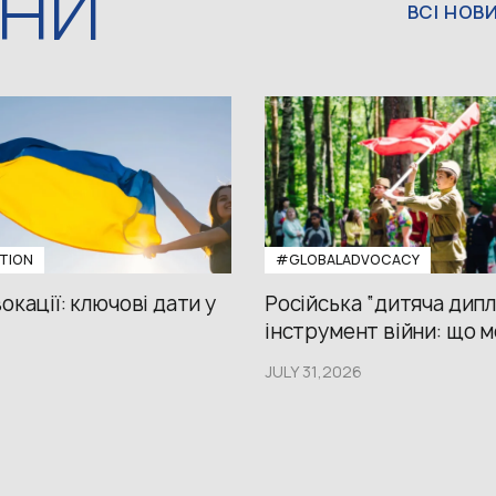
ИНИ
ВСІ НОВ
TION
#GLOBALADVOCACY
окації: ключові дати у
Російська “дитяча дипл
інструмент війни: що м
JULY 31,2026