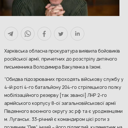
Харківська обласна прокуратура виявила бойовиків
російської армії, причетних до розстрілу дитячого
письменника Володимира Вакуленка в Ізюмі.
“Обидва підозрюваних проходять військову службу у
4-ій роті 4-го батальйону 204-го стрілецького полку
мобілізаційного резерву [так званої] ЛНР 2-го
армійського корпусу 8-ої загальновійськової армії
Південного воєнного округу зс рф та є уродженцями
м. Луганськ. 33-річний є командиром цієї роти з
позивним “Лев”, інший – його підлеглий, кулеметник на