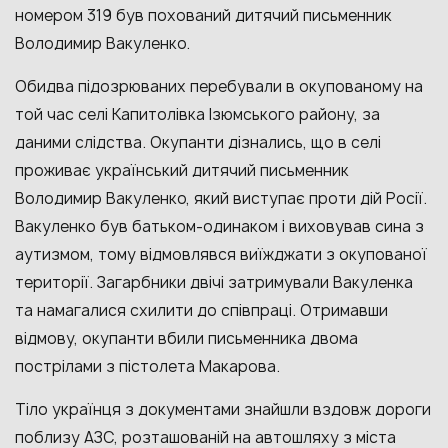
номером
319 був похований дитячий письменник
Володимир Вакуленко.
Обидва підозрюваних перебували в окупованому на
той час селі Капитолівка Ізюмського району, за
даними слідства. Окупанти дізнались, що в селі
проживає український дитячий письменник
Володимир Вакуленко, який виступає проти дій Росії.
Вакуленко був батьком-одинаком і виховував сина з
аутизмом, тому відмовлявся виїжджати з окупованої
території.
Загарбники двічі затримували Вакуленка
та намагалися схилити до співпраці. Отримавши
відмову, окупанти вбили письменника двома
пострілами з пістолета Макарова.
Тіло українця з документами знайшли вздовж дороги
поблизу АЗС, розташованій на автошляху з міста