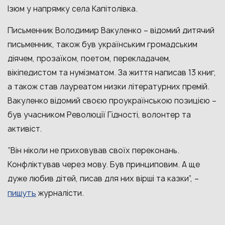
Ізюм у напрямку села Капітолівка.
Письменник Володимир Вакуленко
–
відомий дитячий
письменник
, також
був українським громадським
діячем, прозаїком, поетом, перекладачем,
вікіпедистом та нумізматом. За життя написав 13 книг,
а також став лауреатом низки літературних премій.
Вакуленко відомий своєю проукраїнською позицією
–
був учасником
Революції Гідності, волонтер та
активіст.
“Він ніколи не приховував своїх переконань.
Конфліктував через мову. Був принциповим. А ще
дуже любив дітей, писав для них вірші та казки”,
–
пишуть
журналісти.