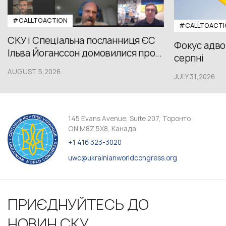
#CALLTOACTION
#CALLTOACTI
СКУ і Спеціальна посланниця ЄС
Фокус адвок
Ільва Йоганссон домовилися про...
серпні
AUGUST 5,2026
JULY 31,2026
145 Evans Avenue, Suite 207, Торонто,
ON M8Z 5X8, Канада
+1 416 323-3020
uwc@ukrainianworldcongress.org
ПРИЄДНУЙТЕСЬ ДО
НОВИН СКУ