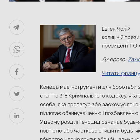
Евген Чолій
колишній прези
президент ГО 
Джерело:
Zaxi
Читати франц
Канада має інструменти для боротьби з
статтю 318 Кримінального кодексу, яка 
особа, яка пропагує або заохочує геноц
підлягає обвинуваченню і позбавленню во
У цьому розділі геноцид означає будь-як
повністю або частково знищити будь-яку
вбивство членів групи; або (б) навмисн