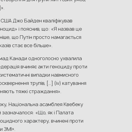
».
т США Джо Байден кваліфікував
геноцид» і пояснив, що: «Я назвав це
сніше, що Путін просто намагається
азів стає все більше».
громад Канади одноголосно ухвалила
едерація вчиняє акти геноциду проти
 систематичні випадки навмисного
сквернення трупів, […] (iv) катування
иняють тяжкі страждання».
року, Національна асамблея Квебеку
 зазначалося: «Що, як і Палата
оцидного характеру, вчинені проти
и ЗМІ».