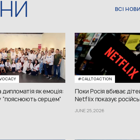
ИНИ
ВСІ НОВ
VOCACY
#CALLTOACTION
 дипломатія як емоція:
Поки Росія вбиває діте
у “пояснюють серцем”
Netflix показує російсь
JUNE 25,2026