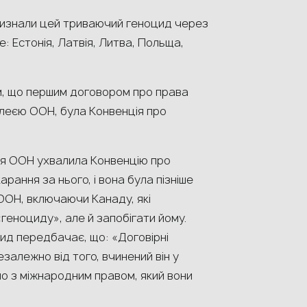
ж визнали цей триваючий геноцид через
е: Естонія, Латвія, Литва, Польща,
м, що першим договором про права
леєю ООН, була Конвенція про
ея ООН ухвалила Конвенцію про
ання за нього, і вона була пізніше
ОН, включаючи Канаду, які
«геноциду», але й запобігати йому.
оцид передбачає, що: «Договірні
алежно від того, вчинений він у
но з міжнародним правом, який вони