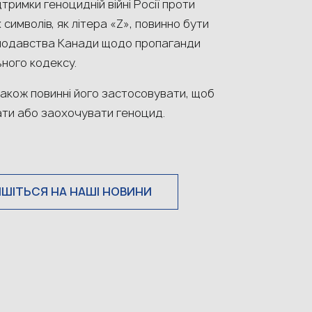
тримки геноцидній війні Росії проти
символів, як літера «Z», повинно бути
онодавства Канади щодо пропаганди
ьного кодексу.
також повинні його застосовувати, щоб
ати або заохочувати геноцид.
ИШІТЬСЯ НА НАШІ НОВИНИ