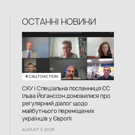
ОСТАННІ НОВИНИ
#CALLTOACTION
СКУ і Спеціальна посланниця ЄС
Ільва Йоганссон домовилися про
регулярний діалог щодо
майбутнього переміщених
українців у Європі
AUGUST 5,2026