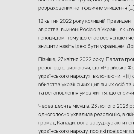
розрахованих на її фізичне знищення […]
12 квітня 2022 року колишній Президен
звірства, вчинені Росією в Україні, як «
геноцидом, тому що стає все ясніше і я
знищити навіть ідею бути українцем. Док
Пізніше, 27 квітня 2022 року, Палата 
резолюцію, визнаючи, що «Російська Ф
українського народу», включаючи: «(ii)
вбивства українських цивільних осіб та о
та встановлення умов життя, що сприч
Через десять місяців, 23 лютого 2023 
одноголосно ухвалила резолюцію, в якій
громад Канади, вона засуджує акти ген
українського народу, про які повідомлял