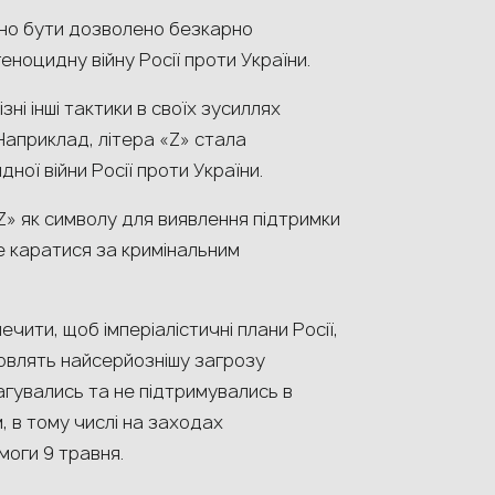
инно бути дозволено безкарно
ноцидну війну Росії проти України.
ні інші тактики в своїх зусиллях
Наприклад, літера «Z» стала
ної війни Росії проти України.
«Z» як символу для виявлення підтримки
же каратися за кримінальним
ити, щоб імперіалістичні плани Росії,
новлять найсерйознішу загрозу
пагувались та не підтримувались в
 в тому числі на заходах
оги 9 травня.