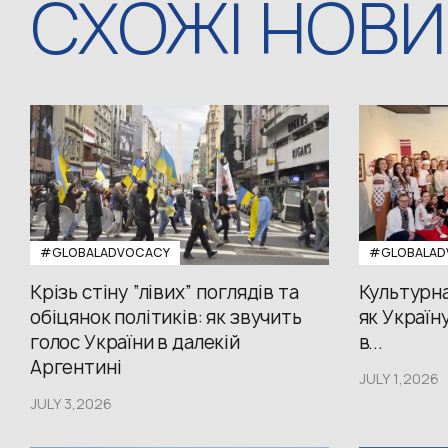
СХОЖІ НОВ
#GLOBALADVOCACY
#GLOBALAD
Крізь стіну “лівих” поглядів та
Культурна
обіцянок політиків: як звучить
як Україн
голос України в далекій
в...
Аргентині
JULY 1,2026
JULY 3,2026