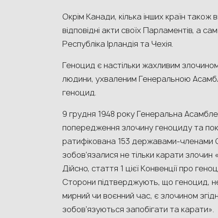
Окрім Канади, кілька інших країн тако
відповідні акти своїх Парламентів, а сам
Республіка Ірландія та Чехія.
Геноцид є настільки жахливим злочино
людини, ухваленим Генеральною Асамб
геноцид.
9 грудня 1948 року Генеральна Асамбл
попередження злочину геноциду та покар
ратифікована 153 державами-членами О
зобов’язалися не тільки карати злочин 
Дійсно, стаття 1 цієї Конвенції про ген
Сторони підтверджують, що геноцид, нез
мирний чи воєнний час, є злочином згід
зобов’язуються запобігати та карати».