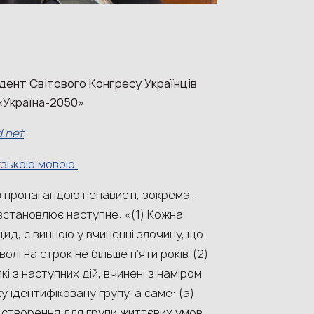
дент Світового Конґресу Українців
«Україна-2050»
d.net
узькою мовою
 пропагандою ненависті, зокрема,
встановлює наступне: «(1) Кожна
ид, є винною у вчиненні злочину, що
лі на строк не більше п’яти років. (2)
і з наступних дій, вчинені з наміром
 ідентифіковану групу, а саме: (а)
е створення для групи життєвих умов,