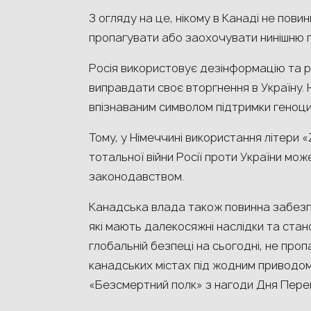
З огляду на це, нікому в Канаді не пов
пропагувати або заохочувати нинішню ге
Росія використовує дезінформацію та різ
виправдати своє вторгнення в Україну. 
впізнаваним символом підтримки геноцид
Тому, у Німеччині використання літери 
тотальної війни Росії проти України мо
законодавством.
Канадська влада також повинна забезпеч
які мають далекосяжні наслідки та ста
глобальній безпеці на сьогодні, не про
канадських містах під жодним приводом,
«Безсмертний полк» з нагоди Дня Перем