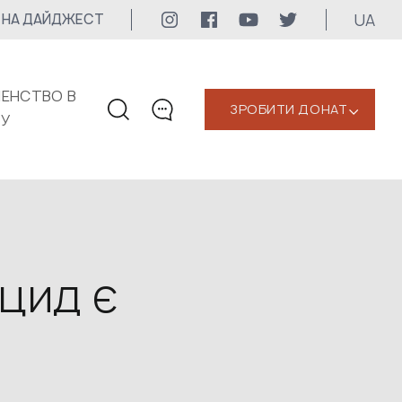
UA
 НА ДАЙДЖЕСТ
ЕНСТВО В
ЗРОБИТИ ДОНАТ
‹
КУ
КОНТАКТИ
+1 416 323-3020
uwc@ukrainianworldcongress.org
МЕДІА КОНТАКТИ
цид є
Для медіа
24/7
uwc@ukrainianworldcongress.org
FB: @uwcongress