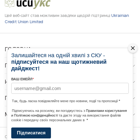
Цей веб-сайт став можливим завдяки щедрій підтримці
Ukrainian
Credit Union Limited
ГОЛОВНА
Залишайтеся на одній хвилі з СКУ -
підписуйтеся на наш щотижневий
ПРО НАС
дайджест!
ВАШ ЕМЕЙЛ
*
НОВИНИ
ПРОГРАМИ
Так, будь ласка повідомляйте мене про новини, події та пропозиції
*
Підписуючись на розсилку, ви погоджуєтесь з
Правилами користування
МЕДІА КОНТАКТИ
и Політикою конфіденційності
та даєте згоду на використання файлів
cookie і передачу своїх персональних даних в
*
Підписатися
Copyright © 2026 Ukrainian World