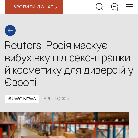
ЗРОБИТИ ДОНАТ
‹
Reuters: Росія маскує
вибухівку під секс-іграшки
й косметику для диверсій у
Європі
#UWС NEWS
APRIL 9,2025