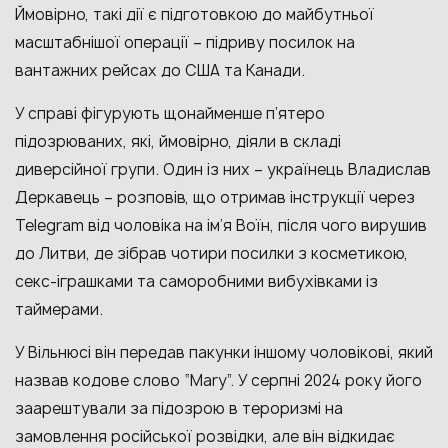
Ймовірно, такі дії є підготовкою до майбутньої
масштабнішої операції – підриву посилок на
вантажних рейсах до США та Канади.
У справі фігурують щонайменше п’ятеро
підозрюваних, які, ймовірно, діяли в складі
диверсійної групи. Один із них – українець Владислав
Деркавець – розповів, що отримав інструкції через
Telegram від чоловіка на ім’я Воїн, після чого вирушив
до Литви, де зібрав чотири посилки з косметикою,
секс-іграшками та саморобними вибухівками із
таймерами.
У Вільнюсі він передав пакунки іншому чоловікові, який
назвав кодове слово “Mary”. У серпні 2024 року його
заарештували за підозрою в тероризмі на
замовлення російської розвідки, але він відкидає