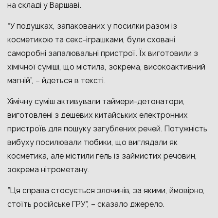
на складі у Варшаві.
“У подушках, запакованих у посилки разом із
косметикою та секс-іграшками, були сховані
саморобні запалювальні пристрої. Їх виготовили з
хімічної суміші, що містила, зокрема, високоактивний
магній”, – йдеться в тексті.
Хімічну суміш активували таймери-детонатори,
виготовлені з дешевих китайських електронних
пристроїв для пошуку загублених речей. Потужність
вибуху посилювали тюбики, що виглядали як
косметика, але містили гель із займистих речовин,
зокрема нітрометану.
“Ця справа стосується злочинів, за якими, ймовірно,
стоїть російське ГРУ”, – сказало джерело.