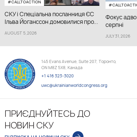
#CALLTOACTION
#CALLTOACTI
СКУ і Спеціальна посланниця ЄС
Фокус адвок
Ільва Йоганссон домовилися про...
серпні
AUGUST 5,2026
JULY 31,2026
145 Evans Avenue, Suite 207, Торонто,
ON M8Z 5X8, Канада
+1 416 323-3020
uwc@ukrainianworldcongress.org
ПРИЄДНУЙТЕСЬ ДО
НОВИН СКУ
ПІДПИСКА НА НОВИНИ СКУ