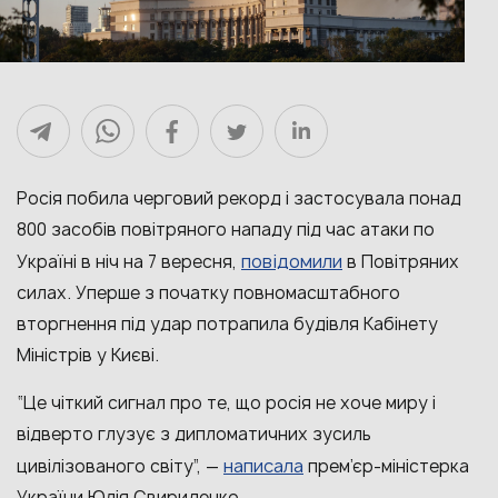
Росія побила черговий рекорд і застосувала понад
800 засобів повітряного нападу під час атаки по
повідомили
Україні в ніч на 7 вересня,
в Повітряних
силах. Уперше з початку повномасштабного
вторгнення під удар потрапила будівля Кабінету
Міністрів у Києві.
“Це чіткий сигнал про те, що росія не хоче миру і
відверто глузує з дипломатичних зусиль
написала
цивілізованого світу”, —
прем’єр-міністерка
України Юлія Свириденко.