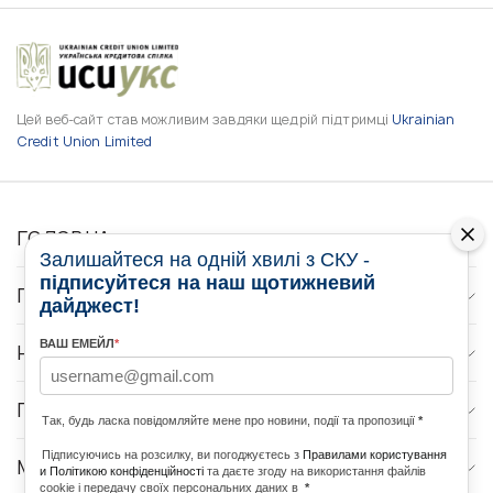
Цей веб-сайт став можливим завдяки щедрій підтримці
Ukrainian
Credit Union Limited
ГОЛОВНА
Залишайтеся на одній хвилі з СКУ -
підписуйтеся на наш щотижневий
ПРО НАС
дайджест!
ВАШ ЕМЕЙЛ
*
НОВИНИ
ПРОГРАМИ
Так, будь ласка повідомляйте мене про новини, події та пропозиції
*
Підписуючись на розсилку, ви погоджуєтесь з
Правилами користування
МЕДІА КОНТАКТИ
и Політикою конфіденційності
та даєте згоду на використання файлів
cookie і передачу своїх персональних даних в
*