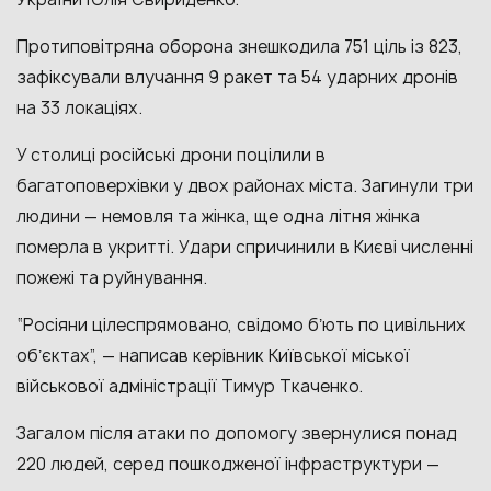
Протиповітряна оборона знешкодила 751 ціль із 823,
зафіксували влучання 9 ракет та 54 ударних дронів
на 33 локаціях.
У столиці російські дрони поцілили в
багатоповерхівки у двох районах міста. Загинули три
людини — немовля та жінка, ще одна літня жінка
померла в укритті. Удари спричинили в Києві численні
пожежі та руйнування.
“Росіяни цілеспрямовано, свідомо бʼють по цивільних
обʼєктах”, — написав керівник Київської міської
військової адміністрації Тимур Ткаченко.
Загалом після атаки по допомогу звернулися понад
220 людей, серед пошкодженої інфраструктури —