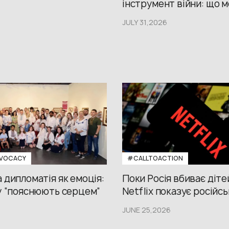
інструмент війни: що м
JULY 31,2026
VOCACY
#CALLTOACTION
 дипломатія як емоція:
Поки Росія вбиває діте
у “пояснюють серцем”
Netflix показує російсь
JUNE 25,2026