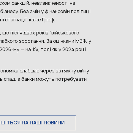
ском санкцій, невизначеності на
бізнесу. Без змін у фінансовій політиці
ні стагнації, каже Греф.
що після двох років “військового
лабкого зростання. За оцінками МВФ, у
2026-му — на 1%, тоді як у 2024 році
кономіка слабшає через затяжну війну
ть спад, а банки можуть потребувати
.
ИШІТЬСЯ НА НАШІ НОВИНИ