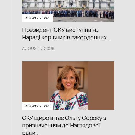
#UWС NEWS
Президент СКУ виступив на
Нараді керівників закордонних...
AUGUST 7,2026
#UWС NEWS
СКУ щиро вітає Ольгу Сороку з
призначенням до Наглядової
ради...