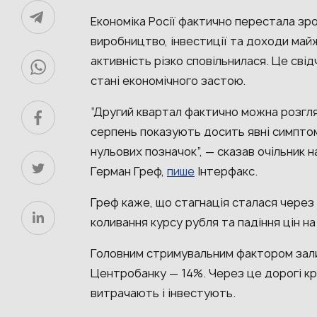
Економіка Росії фактично перестала зр
виробництво, інвестиції та доходи майж
активність різко сповільнилася. Це свід
стані економічного застою.
“Другий квартал фактично можна розгляд
серпень показують досить явні симпто
нульових позначок”, — сказав очільник 
Герман Греф,
пише
Інтерфакс.
Греф каже, що стагнація сталася через
коливання курсу рубля та падіння цін н
Головним стримувальним фактором зал
Центробанку — 14%. Через це дорогі кр
витрачають і інвестують.