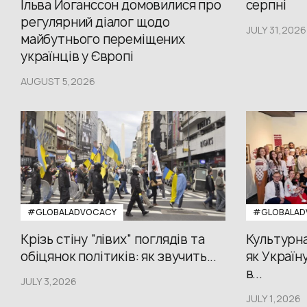
Ільва Йоганссон домовилися про
серпні
регулярний діалог щодо
JULY 31,2026
майбутнього переміщених
українців у Європі
AUGUST 5,2026
#GLOBALADVOCACY
#GLOBALAD
Крізь стіну “лівих” поглядів та
Культурна
обіцянок політиків: як звучить...
як Україн
в...
JULY 3,2026
JULY 1,2026