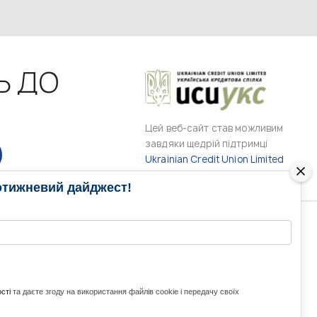
Ь ДО
Цей веб-сайт став можливим
завдяки щедрій підтримці
Ukrainian Credit Union Limited
отижневий дайджест!
РАМИ
МЕДІА КОНТАКТИ
КОНТАКТ ДЛЯ МЕДІА
ITH UKRAINE
сті
та даєте згоду на використання файлів cookie і передачу своїх
з України та світу
ZE UKRAINE