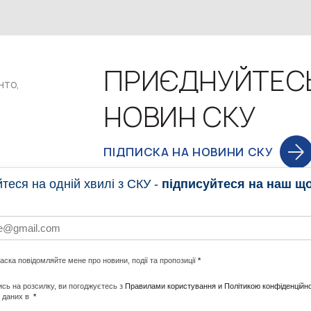
ПРИЄДНУЙТЕС
нто,
НОВИН СКУ
ПІДПИСКА НА НОВИНИ СКУ
еся на одній хвилі з СКУ -
підписуйтеся на наш щ
НОВИНИ
ПРОГ
ласка повідомляйте мене про новини, події та пропозиції
*
НОТИ ПО СВІТУ
#CALLTOACTION
UNITE W
сь на розсилку, ви погоджуєтесь з
Правилами користування и Політикою конфіденційно
 даних в
*
АДА
ENERGI