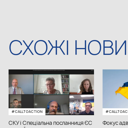
СХОЖІ НОВ
#CALLTOACTION
#CALLTOAC
СКУ і Спеціальна посланниця ЄС
Фокус адв