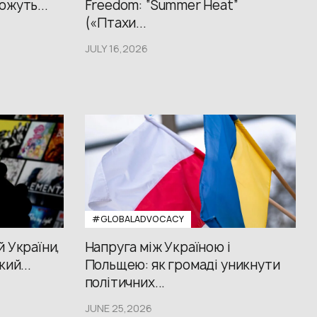
ожуть...
Freedom: “Summer Heat”
(«Птахи...
JULY 16,2026
#GLOBALADVOCACY
й України,
Напруга між Україною і
кий...
Польщею: як громаді уникнути
політичних...
JUNE 25,2026