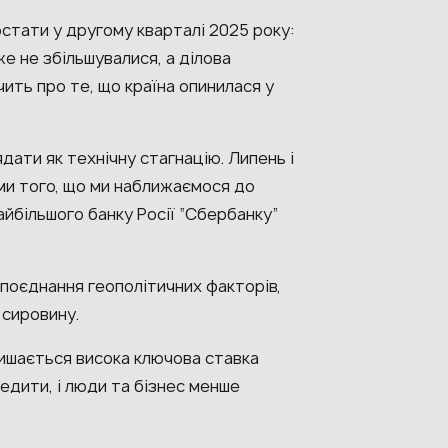
остати у другому кварталі 2025 року:
е не збільшувалися, а ділова
чить про те, що країна опинилася у
ати як технічну стагнацію. Липень і
ми того, що ми наближаємося до
найбільшого банку Росії “Сбербанку”
 поєднання геополітичних факторів,
а сировину.
ишається висока ключова ставка
едити, і люди та бізнес менше