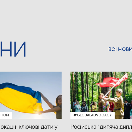
ИНИ
ВСІ НОВ
TION
#GLOBALADVOCACY
окації: ключові дати у
Російська “дитяча дипл