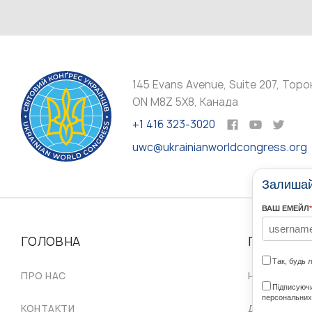
145 Evans Avenue, Suite 207, Торо
ON M8Z 5X8, Канада
+1 416 323-3020
uwc@ukrainianworldcongress.org
Залишайт
ВАШ ЕМЕЙЛ
*
ГОЛОВНА
ПРО НАС
Так, будь 
ПРО НАС
НАШІ СПІЛЬ
Підписуючи
персональних
КОНТАКТИ
ДОРАДЧА Р