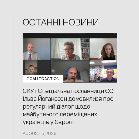
ОСТАННІ НОВИНИ
#CALLTOACTION
СКУ і Спеціальна посланниця ЄС
Ільва Йоганссон домовилися про
регулярний діалог щодо
майбутнього переміщених
українців у Європі
AUGUST 5,2026