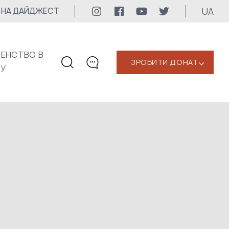
UA
 НА ДАЙДЖЕСТ
ЕНСТВО В
ЗРОБИТИ ДОНАТ
‹
КУ
КОНТАКТИ
+1 416 323-3020
uwc@ukrainianworldcongress.org
МЕДІА КОНТАКТИ
Для медіа
24/7
uwc@ukrainianworldcongress.org
FB: @uwcongress