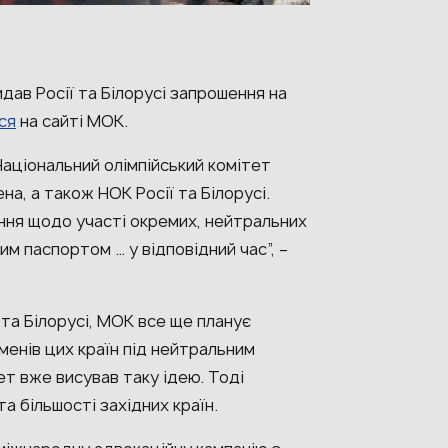
дав Росії та Білорусі запрошення на
ся
на сайті МОК.
Національний олімпійський комітет
на, а також НОК Росії та Білорусі.
ння щодо участі окремих, нейтральних
им паспортом … у відповідний час”, –
 та Білорусі, МОК все ще планує
енів цих країн під нейтральним
т вже висував таку ідею. Тоді
та більшості західних країн.