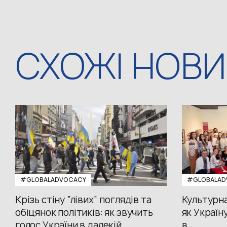
СХОЖІ НОВ
#GLOBALADVOCACY
#GLOBALAD
Крізь стіну “лівих” поглядів та
Культурна
обіцянок політиків: як звучить
як Україн
голос України в далекій
в...