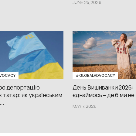
JUNE 25,2026
VOCACY
#GLOBALADVOCACY
про депортацію
День Вишиванки 2026:
 татар: як українським
єднаймось – де б ми не
..
MAY 7,2026