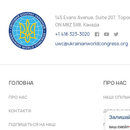
145 Evans Avenue, Suite 207, Торо
ON M8Z 5X8, Канада
+1 416 323-3020
uwc@ukrainianworldcongress.org
ГОЛОВНА
ПРО НАС
ПРО НАС
НАШІ СПІЛЬ
КОНТАКТИ
ДОРАДЧА Р
Залишайт
ПІДПИШІТЬСЯ НА НАШ
ПРОВІД СКУ
ВАШ ЕМЕЙЛ
*