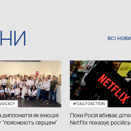
ИНИ
ВСІ НОВ
VOCACY
#CALLTOACTION
 дипломатія як емоція:
Поки Росія вбиває діте
у “пояснюють серцем”
Netflix показує російсь