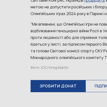
Світовий Конґрес Українців
провадить
м
метою не допустити російських і білору
Олімпійських іграх 2024 року в Парижі 
“Ми впевнені, що Олімпійські ігри не по
відбілювання геноцидної війни Росії в Ук
проти людяності або для сприяння толер
йдеться у листі, за підписом першого 
та голови Світової комісії спорту СКУ 
Міжнародного олімпійського комітету Т
Фото: IOC/Greg Martin
ЗРОБИТИ ДОНАТ
ПІДП