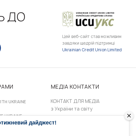
Ь ДО
Цей веб-сайт став можливим
завдяки щедрій підтримці
Ukrainian Credit Union Limited
РАМИ
МЕДІА КОНТАКТИ
КОНТАКТ ДЛЯ МЕДІА
ITH UKRAINE
з України та світу
ZE UKRAINE
Ольга Доманська
отижневий дайджест!
uwc@ukrainianworldcongress.org