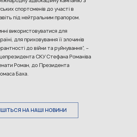
іжнародну адвокаційну кампанію з
ських спортсменів до участі в
навіть під нейтральним прапором.
винні використовуватися для
раїні, для приховування її злочинів
антності до війни та руйнування”, –
Віцепрезидента СКУ Стефана Романіва
Ренати Роман, до Президента
омаса Баха.
ИШІТЬСЯ НА НАШІ НОВИНИ