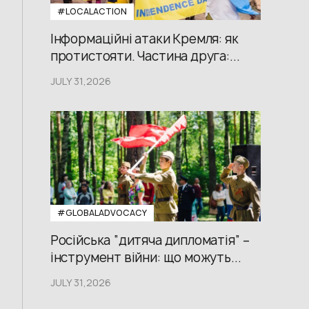
#LOCALACTION
Інформаційні атаки Кремля: як
протистояти. Частина друга:...
JULY 31,2026
#GLOBALADVOCACY
Російська “дитяча дипломатія” –
інструмент війни: що можуть...
JULY 31,2026