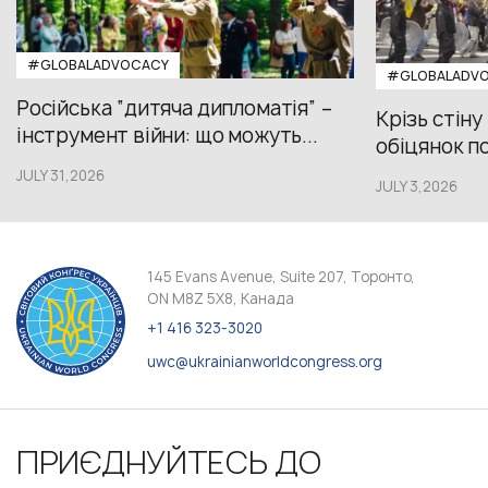
#GLOBALADVOCACY
#GLOBALADV
Російська “дитяча дипломатія” –
Крізь стіну
інструмент війни: що можуть...
обіцянок пол
JULY 31,2026
JULY 3,2026
145 Evans Avenue, Suite 207, Торонто,
ON M8Z 5X8, Канада
+1 416 323-3020
uwc@ukrainianworldcongress.org
ПРИЄДНУЙТЕСЬ ДО