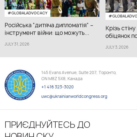
#GLOBALADVOCACY
#GLOBALADV
Російська “дитяча дипломатія” –
Крізь стіну
інструмент війни: що можуть...
обіцянок пол
JULY 31,2026
JULY 3,2026
145 Evans Avenue, Suite 207, Торонто,
ON M8Z 5X8, Канада
+1 416 323-3020
uwc@ukrainianworldcongress.org
ПРИЄДНУЙТЕСЬ ДО
НОВИН СКУ