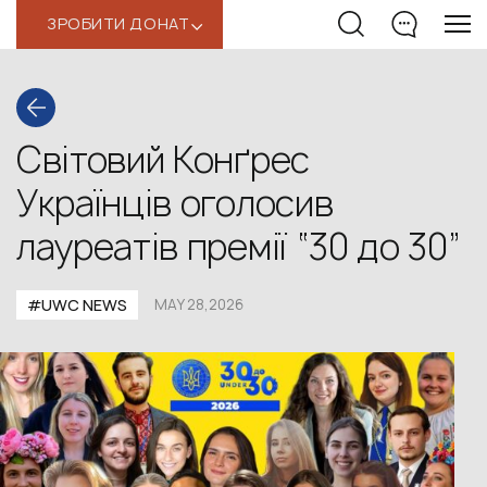
ЗРОБИТИ ДОНАТ
‹
Світовий Конґрес
Українців оголосив
лауреатів премії “30 до 30”
#UWС NEWS
MAY 28,2026