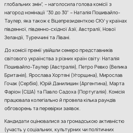
глобальних змін”, – наголосила голова комісії з
нагород номінації “30 до 30” – Наталія Пошивайло-
Таулер, яка також є Віцепрезиденткою СКУ у країнах
південної, південно-східної Азії, Австралії, Нової
Зеландії, Туреччині та Лівані.
До комісії премії увійшли семеро представників
світового українства з різних країн світу: Наталія
Пошивайло-Таулер (Австралія), Петро Ревко (Велика
Британія), Ярослава Хортяні (Угорщина), Мирослав
Гочак (Сербія), Юрій Данилишин (Аргентина), Марта
Фаріон (США) та Павло Садоха (Португалія). Комісія
працювала колегіально й провела кілька раундів
обговорень та перевірки заявок.
Кандидати оцінювалися за громадською активністю
(участь у соціальних, культурних чи політичних