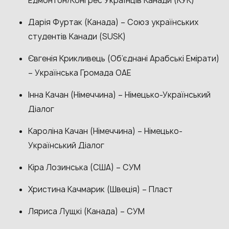
Едмонтон/Конгрес Українців Канади (КУК)
Дарія Фуртак (Канада) – Союз українських
студентів Канади (SUSK)
Євгенія Крикливець (Об’єднані Арабські Емірати)
– Українська Громада ОАЕ
Інна Качан (Німеччина) – Німецько-Український
Діалог
Кароліна Качан (Німеччина) – Німецько-
Український Діалог
Кіра Лозинська (США) – СУМ
Христина Качмарик (Швеція) – Пласт
Ляриса Лущкі (Канада) – СУМ