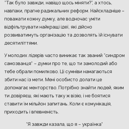
“Так було завжди, навіщо щось міняти?”, а хтось,
навпаки, прагне радикальних реформ. Найскладніше –
поважати кожну думку, але водночас уміти
відфільтрувати найкращі ідеї, які дійсно
розвиватимуть організацію та дозволять їй існувати
десятиліттями.
У молодих лідерів часто виникає так званий “синдром
самозванця” – думки про те, що ти замолодий або
тебе обрали помилково. Ці сумніви намагаються
збити нас із мети. Мені особисто долати це
допомагає менторство. Потрібно знайти людей, яким
ти довіряєш, які мають таку ж візію, і не боятися
ставити їм мільйон запитань. Коли є комунікація,
приходить і впевненість.
“Я завжди казала, що я – українка”