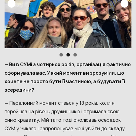
— Ви в СУМі з чотирьох років, організація фактично
сформувала вас. У який момент ви зрозуміли, що
хочете не просто бути її частиною, а будувати її
зсередини?
— Переломний момент стався у 18 років, коли я
перейшла на рівень дружинників і отримала свою
синю краватку. Мій тато тоді очолював осередок
СУМ у Чикаго і запропонував мені увійти до складу