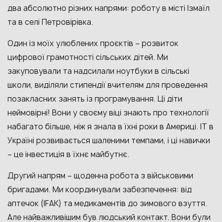
два абсолютно різних напрями: роботу в місті Ізмаїл
та в селі Петровірівка.
Один із моїх улюблених проєктів – розвиток
цифрової грамотності сільських дітей. Ми
закуповували та надсилали ноутбуки в сільські
школи, виділяли стипендії вчителям для проведення
позакласних занять із програмування. Ці діти
неймовірні! Вони у своєму віці знають про технології
набагато більше, ніж я знала в їхні роки в Америці. ІТ в
Україні розвивається шаленими темпами, і ці навички
– це інвестиція в їхнє майбутнє.
Другий напрям – щоденна робота з військовими
бригадами. Ми координували забезпечення: від
аптечок (IFAK) та медикаментів до зимового взуття.
Але найважливішим був людський контакт. Вони були