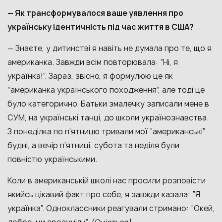
— Як трансформувалося ваше уявлення про
українську ідентичність під час життя в США?
— Знаєте, у дитинстві я навіть не думала про те, що я
американка. Завжди всім повторювала: “Ні, я
українка!”. Зараз, звісно, я формулюю це як
“американка українського походження”, але тоді це
було категорично. Батьки змалечку записали мене в
СУМ, на українські танці, до школи українознавства.
З понеділка по п’ятницю тривали мої “американські”
будні, а вечір п’ятниці, субота та неділя були
повністю українськими.
Коли в американській школі нас просили розповісти
якийсь цікавий факт про себе, я завжди казала: “Я
українка”. Одноклассники реагували стримано: “Окей,