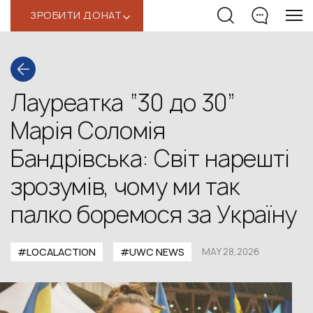
ЗРОБИТИ ДОНАТ
‹
Лауреатка “30 до 30”
Марія Соломія
Бандрівська: Світ нарешті
зрозумів, чому ми так
палко боремося за Україну
#LOCALACTION
#UWС NEWS
MAY 28,2026