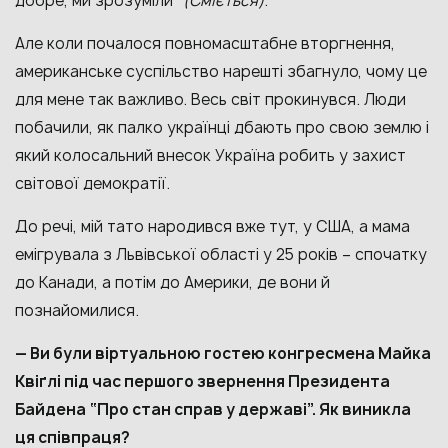
добре, ми зрозуміли”
(Сміється)
.
Але коли почалося повномасштабне вторгнення,
американське суспільство нарешті збагнуло, чому це
для мене так важливо. Весь світ прокинувся. Люди
побачили, як палко українці дбають про свою землю і
який колосальний внесок Україна робить у захист
світової демократії.
До речі, мій тато народився вже тут, у США, а мама
емігрувала з Львівської області у 25 років – спочатку
до Канади, а потім до Америки, де вони й
познайомилися.
— Ви були віртуальною гостею конгресмена Майка
Квіґлі під час першого звернення Президента
Байдена “Про стан справ у державі”. Як виникла
ця співпраця?