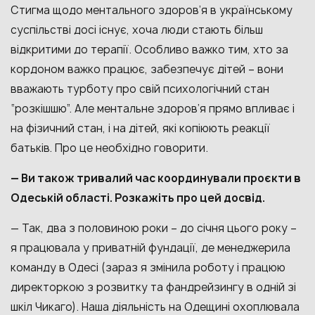
Стигма щодо ментального здоров’я в українському
суспільстві досі існує, хоча люди стають більш
відкритими до терапії. Особливо важко тим, хто за
кордоном важко працює, забезпечує дітей – вони
вважають турботу про свій психологічний стан
“розкішшю”. Але ментальне здоров’я прямо впливає і
на фізичний стан, і на дітей, які копіюють реакції
батьків. Про це необхідно говорити.
— Ви також тривалий час координували проєкти в
Одеській області. Розкажіть про цей досвід.
— Так, два з половиною роки – до січня цього року –
я працювала у приватній фундації, де менеджерила
команду в Одесі (зараз я змінила роботу і працюю
директоркою з розвитку та фандрейзингу в одній зі
шкіл Чикаго). Наша діяльність на Одещині охоплювала