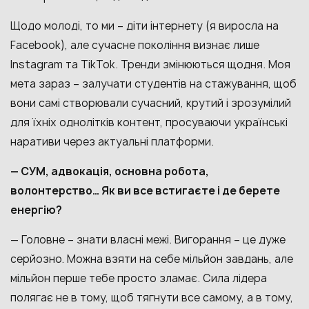
Щодо молоді, то ми – діти інтернету (я виросла на
Facebook), але сучасне покоління визнає лише
Instagram та TikTok. Тренди змінюються щодня. Моя
мета зараз – залучати студентів на стажування, щоб
вони самі створювали сучасний, крутий і зрозумілий
для їхніх однолітків контент, просуваючи українські
наративи через актуальні платформи.
— СУМ, адвокація, основна робота,
волонтерство… Як ви все встигаєте і де берете
енергію?
— Головне – знати власні межі. Вигорання – це дуже
серйозно. Можна взяти на себе мільйон завдань, але
мільйон перше тебе просто зламає. Сила лідера
полягає не в тому, щоб тягнути все самому, а в тому,