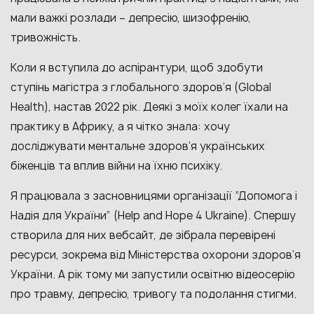
мали важкі розлади – депресію, шизофренію,
тривожність.
Коли я вступила до аспірантури, щоб здобути
ступінь магістра з глобального здоров’я (Global
Health), настав 2022 рік. Деякі з моїх колег їхали на
практику в Африку, а я чітко знала: хочу
досліджувати ментальне здоров’я українських
біженців та вплив війни на їхню психіку.
Я працювала з засновницями організації “Допомога і
Надія для України” (Help and Hope 4 Ukraine). Спершу
створила для них вебсайт, де зібрала перевірені
ресурси, зокрема від Міністерства охорони здоров’я
України. А рік тому ми запустили освітню відеосерію
про травму, депресію, тривогу та подолання стигми.