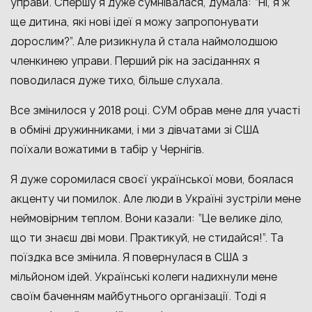
управи. Спершу я дуже сумнівалася, думала: “Ні, я ж
ще дитина, які нові ідеї я можу запропонувати
дорослим?”. Але ризикнула й стала наймолодшою
членкинею управи. Перший рік на засіданнях я
поводилася дуже тихо, більше слухала.
Все змінилося у 2018 році. СУМ обрав мене для участі
в обміні дружинниками, і ми з дівчатами зі США
поїхали вожатими в табір у Чернігів.
Я дуже соромилася своєї української мови, боялася
акценту чи помилок. Але люди в Україні зустріли мене
неймовірним теплом. Вони казали: “Це велике діло,
що ти знаєш дві мови. Практикуй, не стидайся!”. Та
поїздка все змінила. Я повернулася в США з
мільйоном ідей. Українські колеги надихнули мене
своїм баченням майбутнього організації. Тоді я