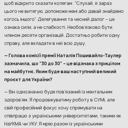
щоб відкрито сказати колегам: “Слухай, я зараз
цього не витягую, допоможи мені або давай знайдемо
когось іншого”. Делегування та чесний діалог – це
ознака сили, а не слабкості. Необов’язково бути
членом десяти організацій. Достатньо робити одну
справу, але вкладати в неї всю душу.
— Голова комісії премії Наталія Пошивайло-Таулер
зазначила, що “30 до 30” – це відзнака з прицілом
на майбутнє. Яким буде ваш наступний великий
проєкт для України?
— Він однозначно буде пов’язаний із ментальним
здоров’ям. Я продовжуватиму роботу в СУМі, але
свій професійний фокус хочу спрямувати на
співпрацю з українськими університетами, такими як
НаУКМА чи УКУ. Я мрію разом із українськими