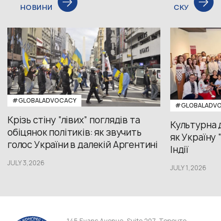
НОВИНИ
СКУ
#GLOBALADVOCACY
#GLOBALADV
Крізь стіну “лівих” поглядів та
Культурна 
обіцянок політиків: як звучить
як Україну
голос України в далекій Аргентині
Індії
JULY 3,2026
JULY 1,2026
145 Evans Avenue, Suite 207, Торонто,