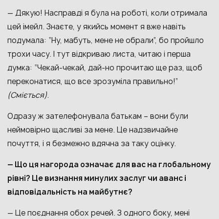
— Дякую! Насправді я була на роботі, коли отримала
цей імейл. Знаєте, у якийсь момент я вже навіть
подумала: “Ну, мабуть, мене не обрали”, бо пройшло
трохи часу. І тут відкриваю листа, читаю і перша
думка: “Чекай-чекай, дай-но прочитаю ще раз, щоб
переконатися, що все зрозуміла правильно!”
(Сміється)
.
Одразу ж зателефонувала батькам – вони були
неймовірно щасливі за мене. Це надзвичайне
почуття, і я безмежно вдячна за таку оцінку.
— Що ця нагорода означає для вас на глобальному
рівні? Це визнання минулих заслуг чи аванс і
відповідальність на майбутнє?
— Це поєднання обох речей. З одного боку, мені