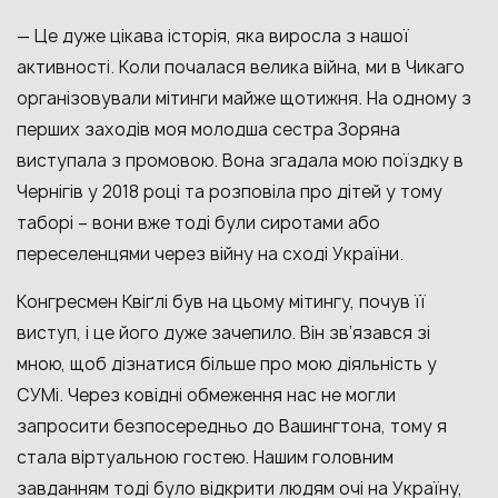
— Це дуже цікава історія, яка виросла з нашої
активності. Коли почалася велика війна, ми в Чикаго
організовували мітинги майже щотижня. На одному з
перших заходів моя молодша сестра Зоряна
виступала з промовою. Вона згадала мою поїздку в
Чернігів у 2018 році та розповіла про дітей у тому
таборі – вони вже тоді були сиротами або
переселенцями через війну на сході України.
Конгресмен Квіґлі був на цьому мітингу, почув її
виступ, і це його дуже зачепило. Він зв’язався зі
мною, щоб дізнатися більше про мою діяльність у
СУМі. Через ковідні обмеження нас не могли
запросити безпосередньо до Вашингтона, тому я
стала віртуальною гостею. Нашим головним
завданням тоді було відкрити людям очі на Україну,