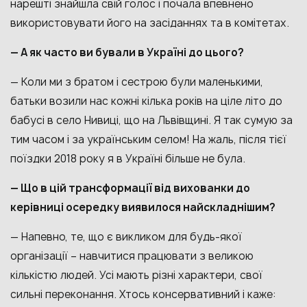
нарешті знайшла свій голос і почала впевнено
використовувати його на засіданнях та в комітетах.
— А як часто ви бували в Україні до цього?
— Коли ми з братом і сестрою були маленькими,
батьки возили нас кожні кілька років на ціле літо до
бабусі в село Нивиці, що на Львівщині. Я так сумую за
тим часом і за українським селом! На жаль, після тієї
поїздки 2018 року я в Україні більше не була.
— Що в цій трансформації від вихованки до
керівниці осередку виявилося найскладнішим?
— Напевно, те, що є викликом для будь-якої
організації – навчитися працювати з великою
кількістю людей. Усі мають різні характери, свої
сильні переконання. Хтось консервативний і каже: