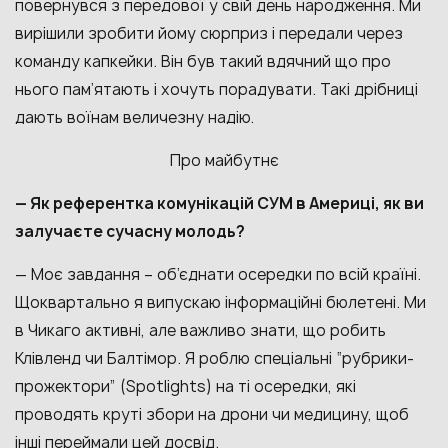
повернувся з передової у свій день народження. Ми
вирішили зробити йому сюрприз і передали через
команду капкейки. Він був такий вдячний що про
нього пам’ятають і хочуть порадувати. Такі дрібниці
дають воїнам величезну надію.
Про майбутнє
— Як референтка комунікацій СУМ в Америці, як ви
залучаєте сучасну молодь?
— Моє завдання – об’єднати осередки по всій країні.
Щоквартально я випускаю інформаційні бюлетені. Ми
в Чикаго активні, але важливо знати, що робить
Клівленд чи Балтімор. Я роблю спеціальні “рубрики-
прожектори” (Spotlights) на ті осередки, які
проводять круті збори на дрони чи медицину, щоб
інші переймали цей досвід.