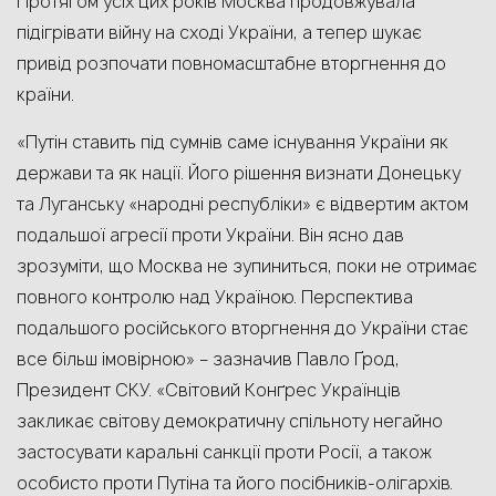
Протягом усіх цих років Москва продовжувала
підігрівати війну на сході України, а тепер шукає
привід розпочати повномасштабне вторгнення до
країни.
«Путін ставить під сумнів саме існування України як
держави та як нації. Його рішення визнати Донецьку
та Луганську «народні республіки» є відвертим актом
подальшої агресії проти України. Він ясно дав
зрозуміти, що Москва не зупиниться, поки не отримає
повного контролю над Україною. Перспектива
подальшого російського вторгнення до України стає
все більш імовірною» – зазначив Павло Ґрод,
Президент СКУ. «Світовий Конґрес Українців
закликає світову демократичну спільноту негайно
застосувати каральні санкції проти Росії, а також
особисто проти Путіна та його посібників-олігархів.