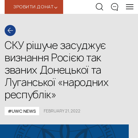
ЗРОБИТИ ДОНАТ
‹
СКУ рішуче засуджує
визнання Росією так
званих Донецької та
Луганської «народних
республік»
#UWС NEWS
FEBRUARY 21,2022