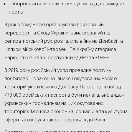
заборонити всім російським судам вхід до західних
портів
8 років тому Росія організувала прихований
переворот на Сході України, замаскований під
сепаратистський рух, розпалила війну на Донбасі та
шляхом військової інтервенції в Україну створила
маріонеткові квазі-республіки «ДНР» та «ЛНР»
З 2019 року російський уряд провадив політику
поступової незаконної анексії окупованих Росією
територій українського Донбасу. На сьогодні понад
770 000 російських паспортів були нелегально видані
українським громадянам на цих окупованих
територіях. Місцева економіка, соціальна та культурна
сфери також були також інтегровані до Росії.