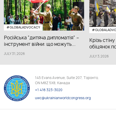
#GLOBALADVOCACY
#GLOBALADV
Російська “дитяча дипломатія” –
Крізь стіну
інструмент війни: що можуть...
обіцянок пол
JULY 31,2026
JULY 3,2026
145 Evans Avenue, Suite 207, Торонто,
ON M8Z 5X8, Канада
+1 416 323-3020
uwc@ukrainianworldcongress.org