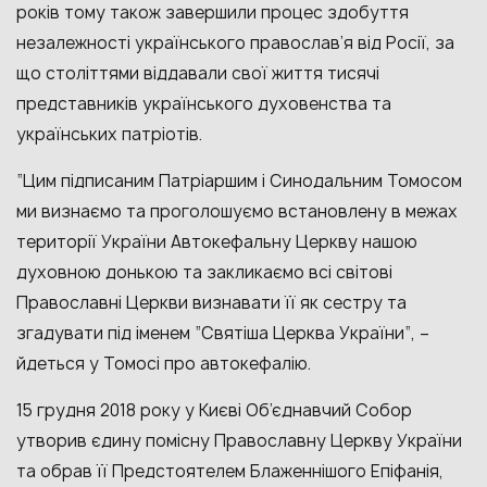
років тому також завершили процес здобуття
незалежності українського православ’я від Росії, за
що століттями віддавали свої життя тисячі
представників українського духовенства та
українських патріотів.
“Цим підписаним Патріаршим і Синодальним Томосом
ми визнаємо та проголошуємо встановлену в межах
території України Автокефальну Церкву нашою
духовною донькою та закликаємо всі світові
Православні Церкви визнавати її як сестру та
згадувати під іменем “Святіша Церква України“, –
йдеться у Томосі про автокефалію.
15 грудня 2018 року у Києві Об’єднавчий Собор
утворив єдину помісну Православну Церкву України
та обрав її Предстоятелем Блаженнішого Епіфанія,