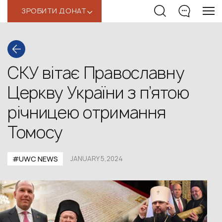
ЗРОБИТИ ДОНАТ
‹
СКУ вітає Православну
Церкву України з п’ятою
річницею отримання
Томосу
#UWС NEWS
JANUARY 5,2024