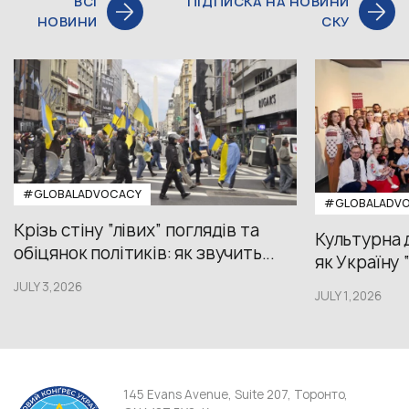
ВСІ
ПІДПИСКА НА НОВИНИ
НОВИНИ
СКУ
#GLOBALADVOCACY
#GLOBALADV
Крізь стіну “лівих” поглядів та
Культурна 
обіцянок політиків: як звучить...
як Україну 
JULY 3,2026
JULY 1,2026
145 Evans Avenue, Suite 207, Торонто,