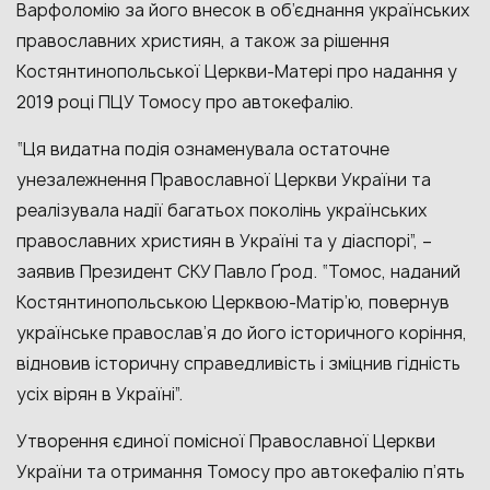
Варфоломію за його внесок в об’єднання українських
православних християн, а також за рішення
Костянтинопольської Церкви-Матері про надання у
2019 році ПЦУ Томосу про автокефалію.
“Ця видатна подія ознаменувала остаточне
унезалежнення Православної Церкви України та
реалізувала надії багатьох поколінь українських
православних християн в Україні та у діаспорі”, –
заявив Президент СКУ Павло Ґрод. “Томос, наданий
Костянтинопольською Церквою-Матір’ю, повернув
українське православ’я до його історичного коріння,
відновив історичну справедливість і зміцнив гідність
усіх вірян в Україні”.
Утворення єдиної помісної Православної Церкви
України та отримання Томосу про автокефалію п’ять