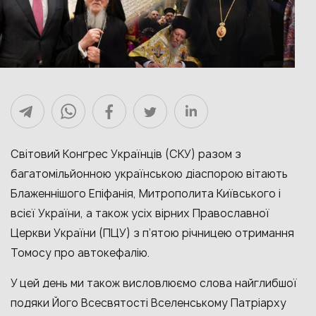
Світовий Конґрес Українців (СКУ) разом з
багатомільйонною українською діаспорою вітають
Блаженнішого Епіфанія, Митрополита Київського і
всієї України, а також усіх вірних Православної
Церкви України (ПЦУ) з п’ятою річницею отримання
Томосу про автокефалію.
У цей день ми також висловлюємо слова найглибшої
подяки Його Всесвятості Вселенському Патріарху