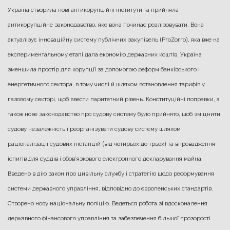
Україна створила нові антикорупційні інститути та прийняла
антикорупційне законодавство, яке вона починає реалізовувати. Вона
актуалізує інноваційну систему публічних закупівель (ProZorro), яка вже на
експериментальному етапі дала економію державних коштів. Україна
зменшила простір для корупції за допомогою реформ банківського і
енергетичного сектора, в тому числі й шляхом встановлення тарифів у
газовому секторі, щоб ввести паритетний рівень. Конституційні поправки, а
також нове законодавство про судову систему було прийнято, щоб зміцнити
судову незалежність і реорганізувати судову систему шляхом
раціоналізації судових інстанцій (від чотирьох до трьох) та впровадження
іспитів для суддів і обов’язкового електронного декларування майна.
Введено в дію закон про цивільну службу і стратегію щодо реформування
системи державного управління, відповідно до європейських стандартів.
Створено нову національну поліцію. Ведеться робота зі вдосконалення
державного фінансового управління та забезпечення більшої прозорості