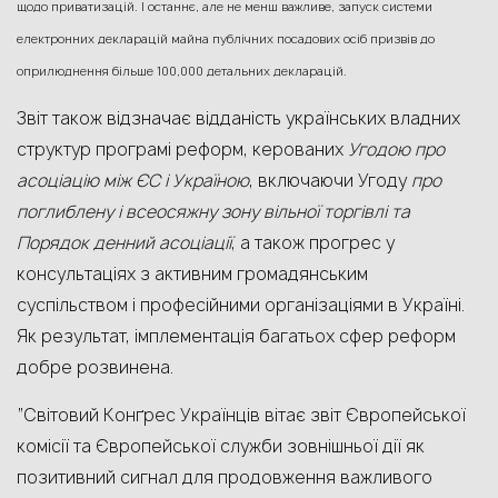
щодо приватизацій. І останнє, але не менш важливе, запуск системи
електронних декларацій майна публічних посадових осіб призвів до
оприлюднення більше 100,000 детальних декларацій.
Звіт також відзначає відданість українських владних
структур програмі реформ, керованих
Угодою про
асоціацію між ЄС і Україною
, включаючи Угоду
про
поглиблену і всеосяжну зону вільної торгівлі та
Порядок денний асоціації
, а також прогрес у
консультаціях з активним громадянським
суспільством і професійними організаціями в Україні.
Як результат, імплементація багатьох сфер реформ
добре розвинена.
“Світовий Конґрес Українців вітає звіт Європейської
комісії та Європейської служби зовнішньої дії як
позитивний сигнал для продовження важливого