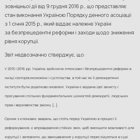
зовнішньої дії від 9 грудня 2016 р., що представляє
стан виконання Україною Порядку денного асоціації
з 1 січня 2015 р., який віддає належне Україні
за безпрецедентні реформи і заходи щодо зниження
рівня корупції.
Звіт недвозначно стверджує, що:
У 2015 і 2016 рр. Україна здійснила інтенсивні і безпрецедентні реформи в
низці секторів економіки і суспільства, в той час як її демократичні
інститути були додатково оновлені. Україна є віддана ідеї захисту і
просування спільних фундаментальних цінностей демократії, людських
прав і верховенства закону. […]
Одним з ключових завдань, що стоїть перед Україною в процесі її
реформування, є впровадження стійких змін, щоб зменшити можливості для
корупції і запевнити, що звинувачення у корупції переслідуються в суді.