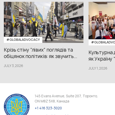
#GLOBALADVOCACY
#GLOBALADV
Крізь стіну “лівих” поглядів та
Культурна 
обіцянок політиків: як звучить...
як Україну 
JULY 3,2026
JULY 1,2026
145 Evans Avenue, Suite 207, Торонто,
ON M8Z 5X8, Канада
+1 416 323-3020