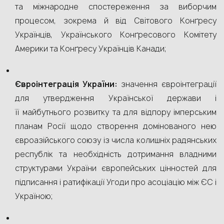
та міжнародне спостереження за виборчим
процесом, зокрема й від Світового Конґресу
Українців, Українського Конґресового Комітету
Америки та Конґресу Українців Канади;
Євроінтеграція України:
значення євроінтеграції
для утвердження Української держави і
її майбутнього розвитку та для відпору імперським
планам Росії щодо створення домінованого нею
євроазійського союзу із числа колишніх радянських
республік та необхідність дотримання владними
структурами України європейських цінностей для
підписання і ратифікації Угоди про асоціацію між ЄС і
Україною;