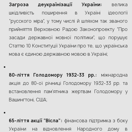
Загроза деукраїнізації України:
велика
шкідливість поширення в Україні ідеології
“русского міра”, у тому числі й шляхом так званого
прийняття Верховною Радою Законопроекту “Про
засади державної мовної політики”, що порушує
Статтю 10 Конституції України про те, що українська
мова є єдиною державною мовою в Україні;
80-ліття Голодомору 1932-33 рр.:
міжнародна
акція до 80-ої річниці Голодомору 1932-33 рр. та
встановлення пам’ятника жертвам Голодомору у
Вашингтоні, США;
65-ліття акції “Вісла”:
фінансова підтримка з боку
України на відновлення Народного дому в