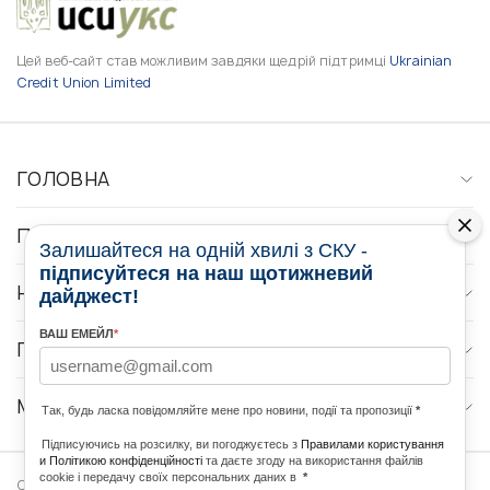
Цей веб-сайт став можливим завдяки щедрій підтримці
Ukrainian
Credit Union Limited
ГОЛОВНА
ПРО НАС
Залишайтеся на одній хвилі з СКУ -
підписуйтеся на наш щотижневий
НОВИНИ
дайджест!
ВАШ ЕМЕЙЛ
*
ПРОГРАМИ
МЕДІА КОНТАКТИ
Так, будь ласка повідомляйте мене про новини, події та пропозиції
*
Підписуючись на розсилку, ви погоджуєтесь з
Правилами користування
и Політикою конфіденційності
та даєте згоду на використання файлів
cookie і передачу своїх персональних даних в
*
Copyright © 2026 Ukrainian World