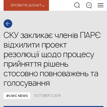
ЗРОБИТИ ДОНАТ
‹
СКУ закликає членів ПАРЄ
відхилити проект
резолюції щодо процесу
прийняття рішень
стосовно повноважень та
голосування
#UWC NEWS
OCTOBER 3,2018