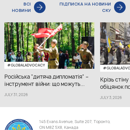
ВСІ
ПІДПИСКА НА НОВИНИ
НОВИНИ
СКУ
#GLOBALADVOCACY
#GLOBALADV
Російська “дитяча дипломатія” –
Крізь стіну
інструмент війни: що можуть...
обіцянок пол
JULY 31,2026
JULY 3,2026
145 Evans Avenue, Suite 207, Торонто,
ON M8Z 5X8, Канада