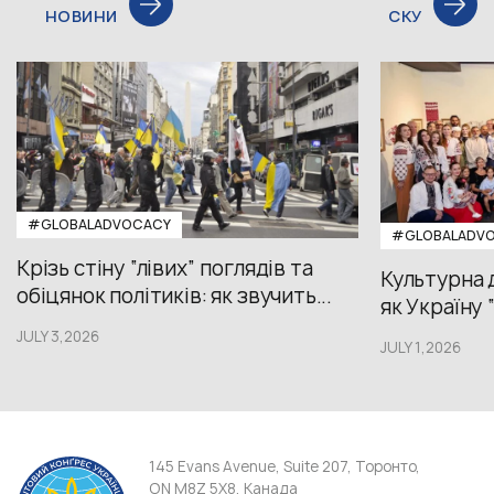
НОВИНИ
СКУ
#GLOBALADVOCACY
#GLOBALADV
Крізь стіну “лівих” поглядів та
Культурна 
обіцянок політиків: як звучить...
як Україну 
JULY 3,2026
JULY 1,2026
145 Evans Avenue, Suite 207, Торонто,
ON M8Z 5X8, Канада