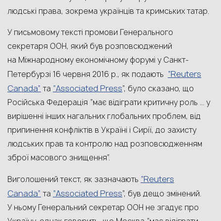
людські права, зокрема українців та кримських татар.
У письмовому тексті промови Генерального
секретаря ООН, який був розповсюджений
на Міжнародному економічному форумі у Санкт-
“Reuters
Петербурзі 16 червня 2016 р., як подають
Canada”
“Associated Press
та
”, було сказано, що
Російська Федерація “має відіграти критичну роль … у
вирішенні інших нагальних глобальних проблем, від
припинення конфліктів в Україні і Сирії, до захисту
людських прав та контролю над розповсюдженням
зброї масового знищення”.
“Reuters
Виголошений текст, як зазначають
Canada”
“Associated Press
та
”, був дещо змінений.
У ньому Генеральний секретар ООН не згадує про