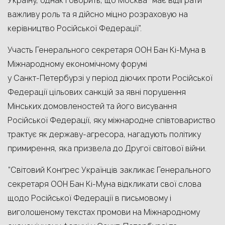
Україну, однак говорить, що Москва “має відіграти
важливу роль та я дійсно міцно розраховую на
керівництво Російської Федерації”.
Участь Генерального секретаря ООН Бан Кі-Муна в
Міжнародному економічному форумі
у Санкт‑Петербурзі у період діючих проти Російської
Федерації цільових санкцій за явні порушення
Мінських домовленостей та його висування
Російської Федерації, яку міжнародне співтовариство
трактує як державу-агресора, нагадують політику
примирення, яка призвела до Другої світової війни.
“Світовий Конґрес Українців закликає Генерального
секретаря ООН Бан Кі-Муна відкликати свої слова
щодо Російської Федерації в письмовому і
виголошеному текстах промови на Міжнародному