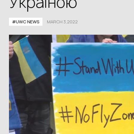
Україною
#UWС NEWS
MARCH 3,2022