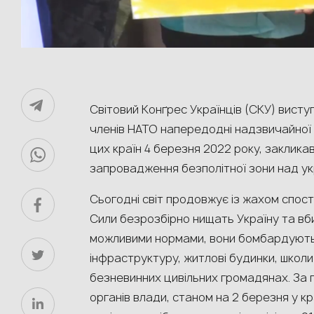
Світовий Конґрес Українців (СКУ) виступ
членів НАТО напередодні надзвичайної з
цих країн 4 березня 2022 року, заклика
запровадження безполітної зони над ук
Сьогодні світ продовжує із жахом спосте
Сили безрозбірно нищать Україну та вб
можливими нормами, вони бомбардують 
інфраструктуру, житлові будинки, школи
безневинних цивільних громадянах. За 
органів влади, станом на 2 березня у к