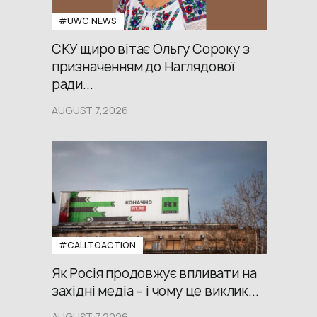
#UWС NEWS
СКУ щиро вітає Ольгу Сороку з
призначенням до Наглядової
ради...
AUGUST 7,2026
#CALLTOACTION
Як Росія продовжує впливати на
західні медіа – і чому це виклик...
AUGUST 7,2026