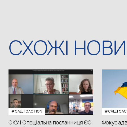
СХОЖІ НОВ
#CALLTOACTION
#CALLTOAC
СКУ і Спеціальна посланниця ЄС
Фокус адв