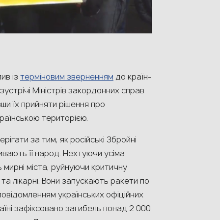
ив із
терміновим зверненням
до країн-
устрічі Міністрів закордонних справ
вши їх прийняти рішення про
раїнською територією.
рігати за тим, як російські Збройні
ивають її народ. Нехтуючи усіма
мирні міста, руйнуючи критичну
 та лікарні. Вони запускають ракети по
повідомленням українських офіційних
раїні зафіксовано загибель понад 2 000