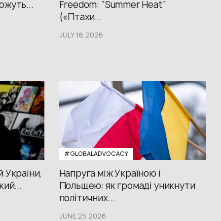
ожуть...
Freedom: “Summer Heat”
(«Птахи...
JULY 16,2026
#GLOBALADVOCACY
й України,
Напруга між Україною і
кий...
Польщею: як громаді уникнути
політичних...
JUNE 25,2026