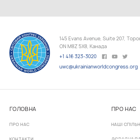
145 Evans Avenue, Suite 207, Торо
ON M8Z 5X8, Канада
+1 416 323-3020
uwc@ukrainianworldcongress.org
ГОЛОВНА
ПРО НАС
ПРО НАС
НАШІ СПІЛЬ
КОНТАКТИ
ДОРАДЧА Р