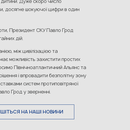
21 дитини. Дуже скоро число
йни, досягне шокуючої цифри в один
ноти, Президент СКУ Павло Ґрод
айних дій.
нією, між цивілізацією та
 має можливість захистити простих
просимо Північноатлантичний Альянс та
 рішення і впровадити безполітну зону
поставками систем протиповітряної
авло Ґрод у зверненні.
ИШІТЬСЯ НА НАШІ НОВИНИ