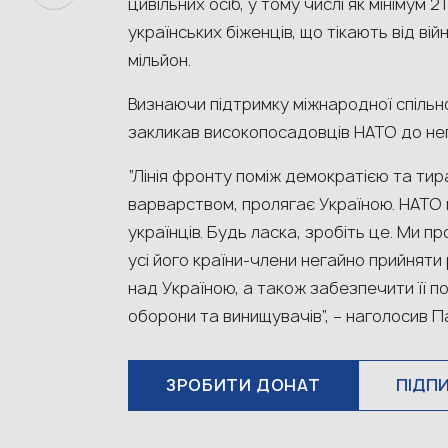
цивільних осіб, у тому числі як мінімум 
українських біженців, що тікають від ві
мільйон.
Визнаючи підтримку міжнародної спіль
закликав високопосадовців НАТО до нег
“Лінія фронту поміж демократією та тира
варварством, пролягає Україною. НАТО
українців. Будь ласка, зробіть це. Ми 
усі його країни-члени негайно прийняти
над Україною, а також забезпечити її 
оборони та винищувачів”, – наголосив П
ЗРОБИТИ ДОНАТ
ПІДП