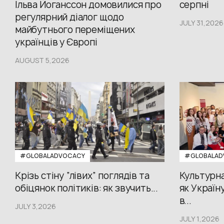
Ільва Йоганссон домовилися про
серпні
регулярний діалог щодо
JULY 31,2026
майбутнього переміщених
українців у Європі
AUGUST 5,2026
#GLOBALADVOCACY
#GLOBALAD
Крізь стіну “лівих” поглядів та
Культурна
обіцянок політиків: як звучить...
як Україн
в...
JULY 3,2026
JULY 1,2026