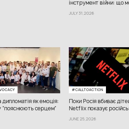
інструмент війни: що м
JULY 31,2026
VOCACY
#CALLTOACTION
 дипломатія як емоція:
Поки Росія вбиває діте
у “пояснюють серцем”
Netflix показує російсь
JUNE 25,2026