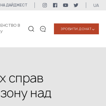
UA
 НА ДАЙДЖЕСТ
ЕНСТВО В
ЗРОБИТИ ДОНАТ
‹
КУ
КОНТАКТИ
+1 416 323-3020
uwc@ukrainianworldcongress.org
МЕДІА КОНТАКТИ
х справ
Для медіа
 зону над
24/7
uwc@ukrainianworldcongress.org
FB: @uwcongress