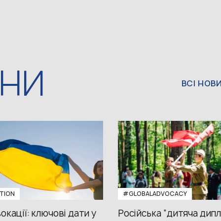
ИНИ
ВСІ НОВ
TION
#GLOBALADVOCACY
окації: ключові дати у
Російська “дитяча дипл