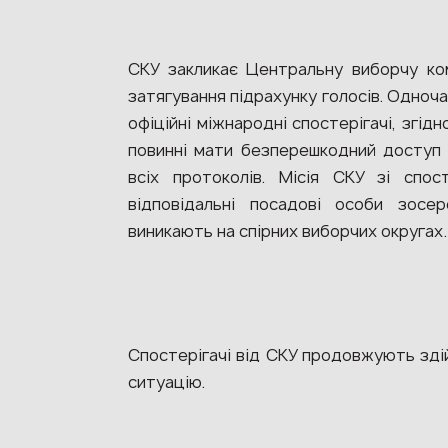
СКУ закликає Центральну виборчу ком
затягування підрахунку голосів. Одноч
офіційні міжнародні спостерігачі, згі
повинні мати безперешкодний доступ д
всіх протоколів. Місія СКУ зі спо
відповідальні посадові особи зосер
виникають на спірних виборчих округах.
Спостерігачі від СКУ продовжують зді
ситуацію.