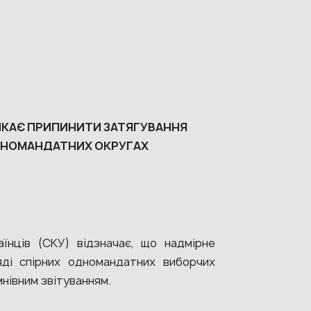
ЛИКАЄ ПРИПИНИТИ
ЗАТЯГУВАННЯ
ОДНОМАНДАТНИХ ОКРУГАХ
аїнців (СКУ) відзначає, що надмірне
яді спірних одномандатних виборчих
мнівним звітуванням.