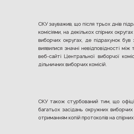
СКУ зауважив, що після трьох днів під
комісіями, на декількох спірних округах
виборчих округах, де підрахунок був 
виявилися значні невідповідності між
веб-сайті Центральної виборчої коміс
дільничних виборчих комісій.
СКУ також стурбований тим, що офіці
багатьох засідань окружних виборчих 
отриманням копій протоколів на спірни