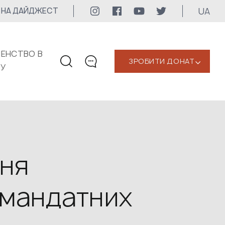
UA
 НА ДАЙДЖЕСТ
ЕНСТВО В
ЗРОБИТИ ДОНАТ
‹
КУ
КОНТАКТИ
+1 416 323-3020
uwc@ukrainianworldcongress.org
МЕДІА КОНТАКТИ
ння
Для медіа
номандатних
24/7
uwc@ukrainianworldcongress.org
FB: @uwcongress