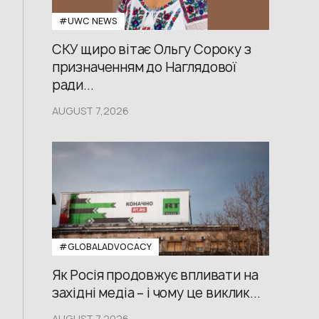
#UWС NEWS
СКУ щиро вітає Ольгу Сороку з
призначенням до Наглядової
ради...
AUGUST 7,2026
#GLOBALADVOCACY
Як Росія продовжує впливати на
західні медіа – і чому це виклик...
AUGUST 7,2026