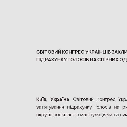
СВІТОВИЙ КОНҐРЕС УКРАЇНЦІВ ЗАК
ПІДРАХУНКУ ГОЛОСІВ НА СПІРНИХ 
Київ, Україна
. Світовий Конґрес Укр
затягування підрахунку голосів на р
округів пов’язане з маніпуляціями та су