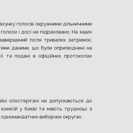
рахунку голосів окружними дільничними
 голоси і досі не підраховано. На інших
завершений після тривалих затримок,
 тими даними, що були оприлюднені на
ії та подані в офіційних протоколах
йні спостерігачі не допускаються до
комісій у Києві та мають труднощі з
х одномандатних виборчих округах.