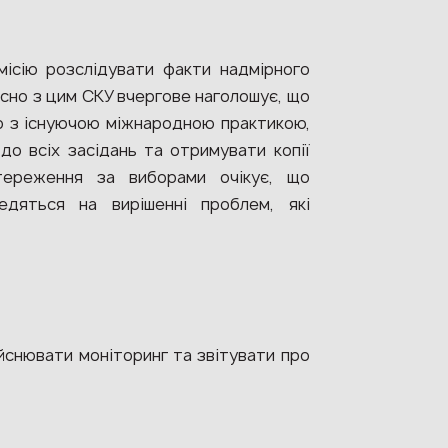
ісію розслідувати факти надмірного
асно з цим СКУ вчергове наголошує, що
дно з існуючою міжнародною практикою,
о всіх засідань та отримувати копії
стереження за виборами очікує, що
едяться на вирішенні проблем, які
йснювати моніторинг та звітувати про