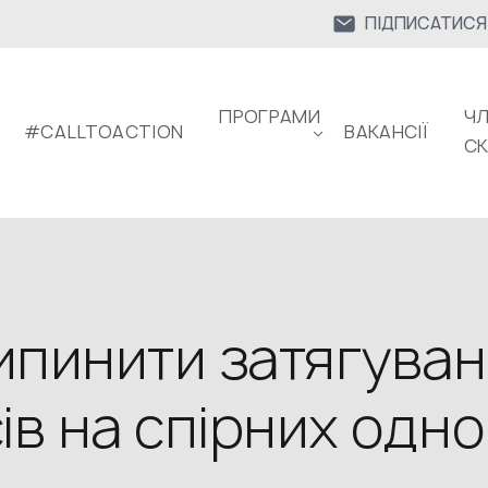
ПІДПИСАТИСЯ
ПРОГРАМИ
ЧЛ
#CALLTOACTION
ВАКАНСІЇ
С
ипинити затягува
сів на спірних од