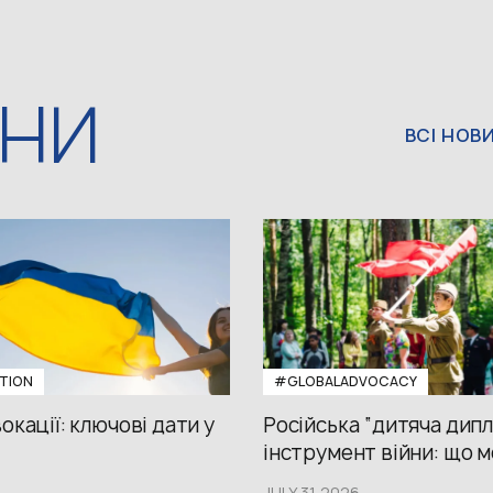
ИНИ
ВСІ НОВ
TION
#GLOBALADVOCACY
окації: ключові дати у
Російська “дитяча дипл
інструмент війни: що м
JULY 31,2026