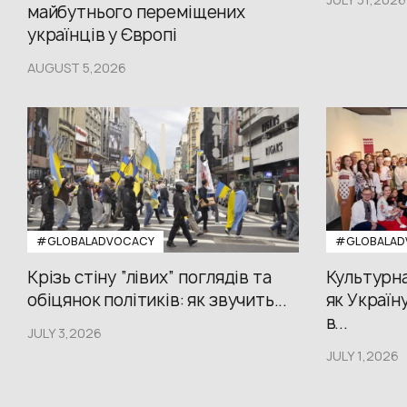
майбутнього переміщених
українців у Європі
AUGUST 5,2026
#GLOBALADVOCACY
#GLOBALAD
Крізь стіну “лівих” поглядів та
Культурна
обіцянок політиків: як звучить...
як Україн
в...
JULY 3,2026
JULY 1,2026