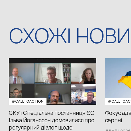
СХОЖІ НОВ
#CALLTOACTION
#CALLTOAC
СКУ і Спеціальна посланниця ЄС
Фокус адв
Ільва Йоганссон домовилися про
серпні
регулярний діалог щодо
JULY 31,2026