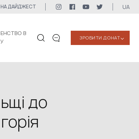
UA
 НА ДАЙДЖЕСТ
ЕНСТВО В
ЗРОБИТИ ДОНАТ
‹
КУ
КОНТАКТИ
+1 416 323-3020
uwc@ukrainianworldcongress.org
МЕДІА КОНТАКТИ
ьщі до
Для медіа
горія
24/7
uwc@ukrainianworldcongress.org
FB: @uwcongress