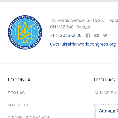
145 Evans Avenue, Suite 207, Торо
ON M8Z 5X8, Канада
+1 416 323-3020
uwc@ukrainianworldcongress.org
ГОЛОВНА
ПРО НАС
ПРО НАС
НАШІ СПІЛЬ
КОНТАКТИ
ДОРАДЧА Р
Залишайт
ПІДПИШІТЬСЯ НА НАШ
ПРОВІД СКУ