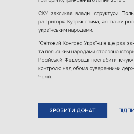
Григорія Купріяновича 8 липня 2018 р.
СКУ закликає владні структури Поль
ра Григорія Купріяновича, які тільки 
українським народами.
“Світовий Конґрес Українців ще раз за
та польським народами стосовно історич
Російській Федерації послабити існуюч
контролю над обома суверенними держа
Чолій.
ЗРОБИТИ ДОНАТ
ПІДП