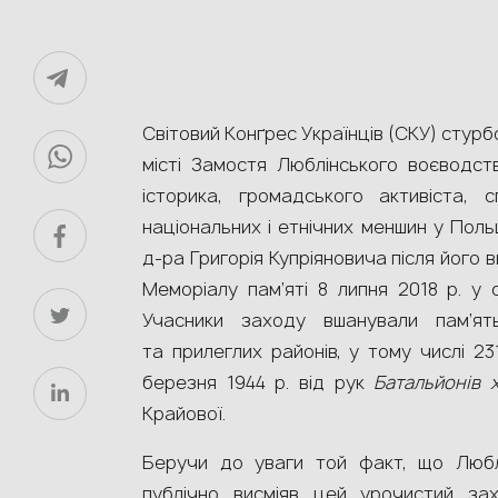
Світовий Конґрес Українців (СКУ) стур
місті Замостя Люблінського воєводст
історика, громадського активіста, с
національних і етнічних меншин у Поль
д-ра Григорія Купріяновича після його 
Меморіалу пам’яті 8 липня 2018 р. у 
Учасники заходу вшанували пам’я
та прилеглих районів, у тому числі 231
березня 1944 р. від рук
Батальйонів 
Крайової.
Беручи до уваги той факт, що Любл
публічно висміяв цей урочистий зах