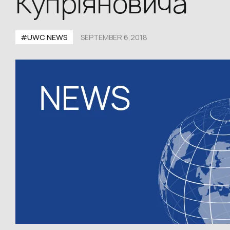
Купріяновича
#UWC NEWS
SEPTEMBER 6,2018