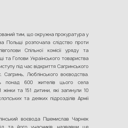
бований тим, що окружна прокуратура у
ва Польщі розпочала слідство проти
півголови Спільної комісії уряду та
щі та Голови Українського товариства
виступу під час відкриття Сагринського
с. Сагринь, Люблінського воєводства.
ть понад 600 жителів цього села
 жінки та 151 дитини, які загинули 10
хлопських
та деяких підрозділів Армії
інський воєвода Пшемислав Чарнек
ід та його учасників, назвавши це