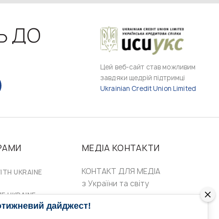
Ь ДО
Цей веб-сайт став можливим
завдяки щедрій підтримці
Ukrainian Credit Union Limited
РАМИ
МЕДІА КОНТАКТИ
КОНТАКТ ДЛЯ МЕДІА
ITH UKRAINE
з України та світу
ZE UKRAINE
Ольга Доманська
отижневий дайджест!
uwc@ukrainianworldcongress.org