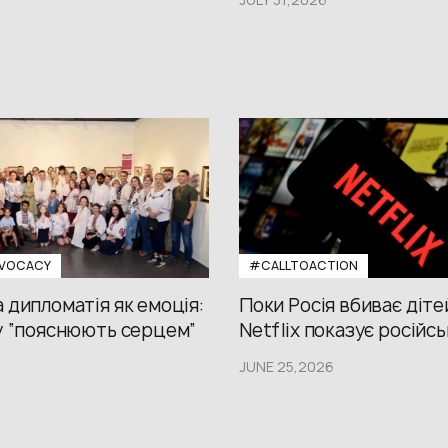
VOCACY
#CALLTOACTION
 дипломатія як емоція:
Поки Росія вбиває діте
у “пояснюють серцем”
Netflix показує російсь
JUNE 25,2026