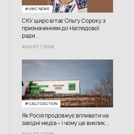
#UWС NEWS
СКУ щиро вітає Ольгу Сороку з
призначенням до Наглядової
ради...
AUGUST 7,2026
#CALLTOACTION
Як Росія продовжує впливати на
західні медіа – і чому це виклик...
AUGUST 7,2026