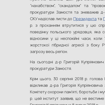
“нахабством”, “скандалом” та “прово
прокуратури Замостя та зневажив д-р
СКУ надіслав листи до
Президента
та
р. з проханням втрутитися у цю спр
поведінку польського урядовця, яка с
відносини у ці неспокійні часи, коли
жорстокої гібридної агресії з боку Р
загрозу весь регіон.
На сьогодні д-р Григорій Купріянович
прокуратури Замостя.
Крім цього, 30 серпня 2018 р. голова 
відкликав д-ра Григорія Купріяновича
Комітету охорони пам’яті, боротьби і м
р. цей інститут заявив, що не вестиме