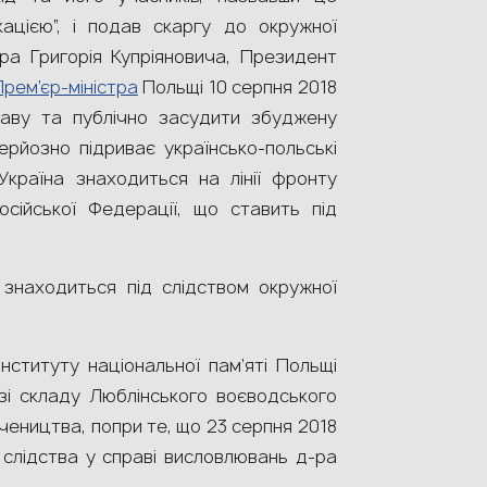
кацією”, і подав скаргу до окружної
а Григорія Купріяновича, Президент
Прем’єр-міністра
Польщі 10 серпня 2018
аву та публічно засудити збуджену
ерйозно підриває українсько-польські
 Україна знаходиться на лінії фронту
осійської Федерації, що ставить під
 знаходиться під слідством окружної
Інституту національної пам’яті Польщі
 зі складу Люблінського воєводського
учеництва, попри те, що 23 серпня 2018
 слідства у справі висловлювань д-ра