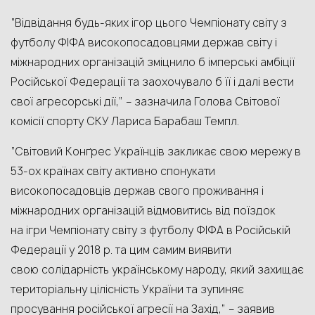
“Відвідання будь-яких ігор цього Чемпіонату світу з
футболу ФІФА високопосадовцями держав світу і
міжнародних організацій зміцнило б імперські амбіції
Російської Федерації та заохочувало б її і далі вести
свої агресорські дії,” – зазначила Голова Світової
комісії спорту СКУ Лариса Барабаш Темпл.
“Світовий Конґрес Українців закликає свою мережу в
53-ох країнах світу активно спонукати
високопосадовців держав свого проживання і
міжнародних організацій відмовитись від поїздок
на ігри Чемпіонату світу з футболу ФІФА в Російській
Федерації у 2018 р. та цим самим виявити
свою солідарність українському народу, який захищає
територіальну цілісність України та зупиняє
просування російської агресії на Захід,” – заявив