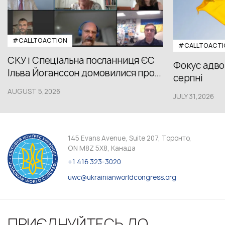
#CALLTOACTION
#CALLTOACTI
СКУ і Спеціальна посланниця ЄС
Фокус адвок
Ільва Йоганссон домовилися про...
серпні
AUGUST 5,2026
JULY 31,2026
145 Evans Avenue, Suite 207, Торонто,
ON M8Z 5X8, Канада
+1 416 323-3020
uwc@ukrainianworldcongress.org
ПРИЄДНУЙТЕСЬ ДО