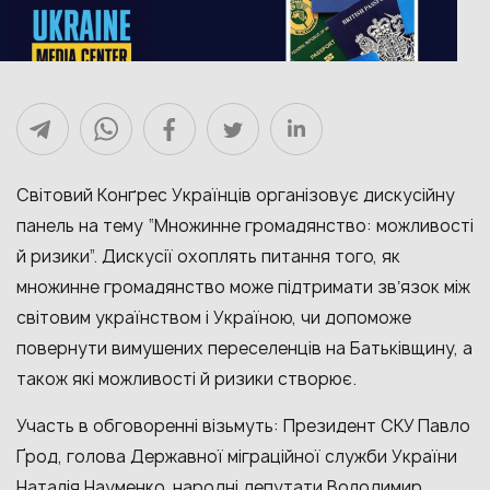
Світовий Конґрес Українців організовує дискусійну
панель на тему “Множинне громадянство: можливості
й ризики”. Дискусії охоплять питання того, як
множинне громадянство може підтримати звʼязок між
світовим українством і Україною, чи допоможе
повернути вимушених переселенців на Батьківщину, а
також які можливості й ризики створює.
Участь в обговоренні візьмуть: Президент СКУ Павло
Ґрод, голова Державної міграційної служби України
Наталія Науменко, народні депутати Володимир