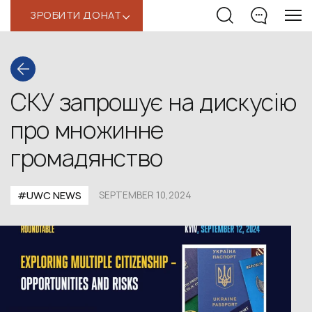
ЗРОБИТИ ДОНАТ
‹
СКУ запрошує на дискусію
про множинне
громадянство
#UWС NEWS
SEPTEMBER 10,2024