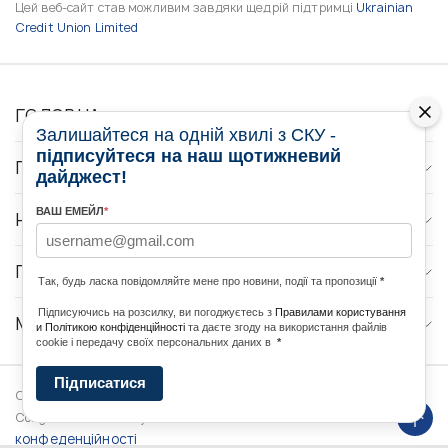
Цей веб-сайт став можливим завдяки щедрій підтримці
Ukrainian
Credit Union Limited
ГОЛОВНА
Залишайтеся на одній хвилі з СКУ -
підписуйтеся на наш щотижневий
ПРО НАС
дайджест!
ВАШ ЕМЕЙЛ
*
НОВИНИ
ПРОГРАМИ
Так, будь ласка повідомляйте мене про новини, події та пропозиції
*
Підписуючись на розсилку, ви погоджуєтесь з
Правилами користування
МЕДІА КОНТАКТИ
и Політикою конфіденційності
та даєте згоду на використання файлів
cookie і передачу своїх персональних даних в
*
Підписатися
Copyright © 2026 Ukrainian World
DForce
Політика
Congress. Powered by
конфеденційності