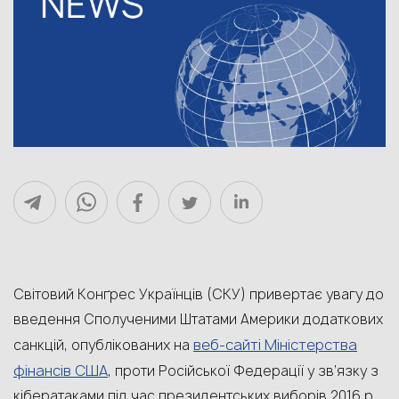
Світовий Конґрес Українців (СКУ) привертає увагу до
введення Сполученими Штатами Америки додаткових
веб‑сайті Міністерства
санкцій, опублікованих на
фінансів США
, проти Російської Федерації у зв’язку з
кібератаками під час президентських виборів 2016 р.