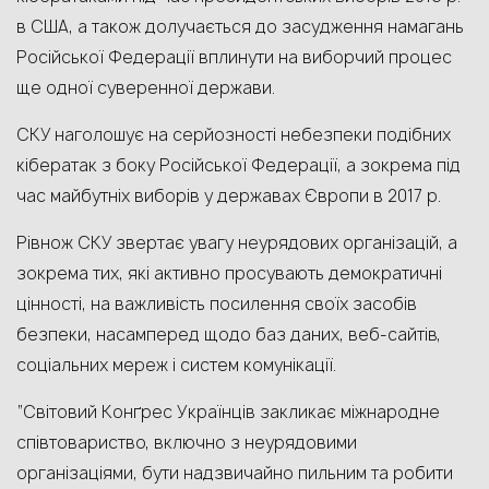
в США, а також долучається до засудження намагань
Російської Федерації вплинути на виборчий процес
ще одної суверенної держави.
СКУ наголошує на серйозності небезпеки подібних
кібератак з боку Російської Федерації, а зокрема під
час майбутніх виборів у державах Європи в 2017 р.
Рівнож СКУ звертає увагу неурядових організацій, а
зокрема тих, які активно просувають демократичні
цінності, на важливість посилення своїх засобів
безпеки, насамперед щодо баз даних, веб-сайтів,
соціальних мереж і систем комунікації.
“Світовий Конґрес Українців закликає міжнародне
співтовариство, включно з неурядовими
організаціями, бути надзвичайно пильним та робити