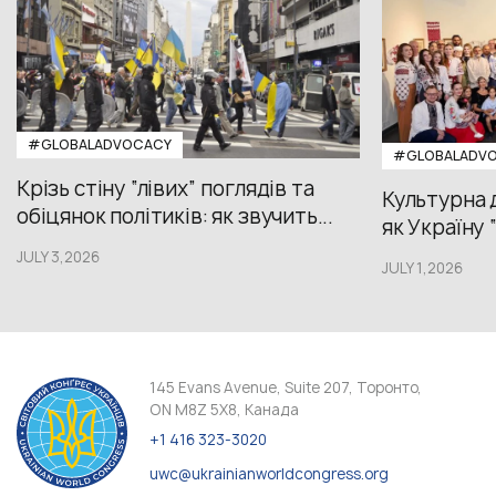
#GLOBALADVOCACY
#GLOBALADV
Крізь стіну “лівих” поглядів та
Культурна 
обіцянок політиків: як звучить...
як Україну 
JULY 3,2026
JULY 1,2026
145 Evans Avenue, Suite 207, Торонто,
ON M8Z 5X8, Канада
+1 416 323-3020
uwc@ukrainianworldcongress.org