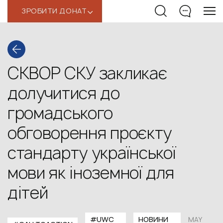
ЗРОБИТИ ДОНАТ
‹
СКВОР СКУ закликає
долучитися до
громадського
обговорення проєкту
стандарту української
мови як іноземної для
дітей
#UWС
НОВИНИ
MAY