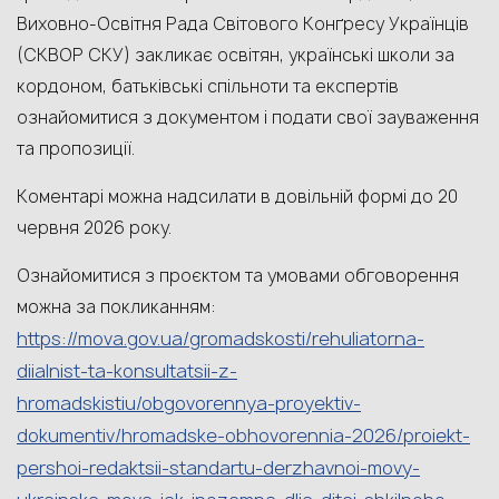
Виховно-Освітня Рада Світового Конґресу Українців
(СКВОР СКУ) закликає освітян, українські школи за
кордоном, батьківські спільноти та експертів
ознайомитися з документом і подати свої зауваження
та пропозиції.
Коментарі можна надсилати в довільній формі до 20
червня 2026 року.
Ознайомитися з проєктом та умовами обговорення
можна за покликанням:
https://mova.gov.ua/gromadskosti/rehuliatorna-
diialnist-ta-konsultatsii-z-
hromadskistiu/obgovorennya-proyektiv-
dokumentiv/hromadske-obhovorennia-2026/proiekt-
pershoi-redaktsii-standartu-derzhavnoi-movy-