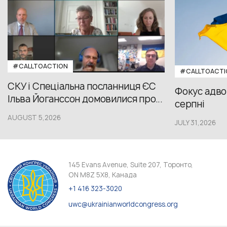
#CALLTOACTION
#CALLTOACTI
СКУ і Спеціальна посланниця ЄС
Фокус адвок
Ільва Йоганссон домовилися про...
серпні
AUGUST 5,2026
JULY 31,2026
145 Evans Avenue, Suite 207, Торонто,
ON M8Z 5X8, Канада
+1 416 323-3020
uwc@ukrainianworldcongress.org