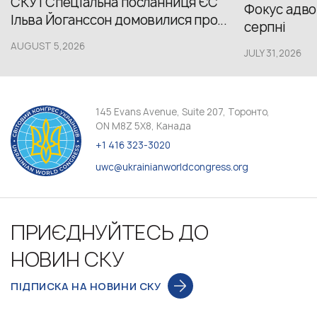
СКУ і Спеціальна посланниця ЄС
Фокус адвок
Ільва Йоганссон домовилися про...
серпні
AUGUST 5,2026
JULY 31,2026
145 Evans Avenue, Suite 207, Торонто,
ON M8Z 5X8, Канада
+1 416 323-3020
uwc@ukrainianworldcongress.org
ПРИЄДНУЙТЕСЬ ДО
НОВИН СКУ
ПІДПИСКА НА НОВИНИ СКУ