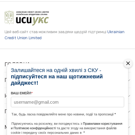
Цей веб-сайт став можливим завдяки щедрій підтримці
Ukrainian
Credit Union Limited
ГОЛОВНА
Залишайтеся на одній хвилі з СКУ -
підписуйтеся на наш щотижневий
ПРО НАС
дайджест!
ВАШ ЕМЕЙЛ
*
НОВИНИ
ПРОГРАМИ
Так, будь ласка повідомляйте мене про новини, події та пропозиції
*
Підписуючись на розсилку, ви погоджуєтесь з
Правилами користування
МЕДІА КОНТАКТИ
и Політикою конфіденційності
та даєте згоду на використання файлів
cookie і передачу своїх персональних даних в
*