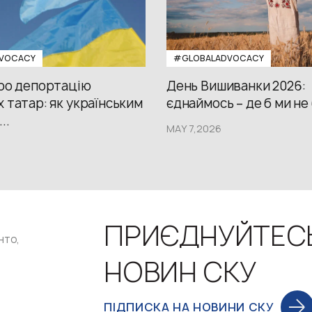
VOCACY
#GLOBALADVOCACY
про депортацію
День Вишиванки 2026:
 татар: як українським
єднаймось – де б ми не
..
MAY 7,2026
ПРИЄДНУЙТЕС
нто,
НОВИН СКУ
ПІДПИСКА НА НОВИНИ СКУ