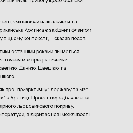
ски викликав тривогу щодо безпеки
пеці, зміцнюючи наші альянси та
ериканська Арктика є західним флангом
 в цьому контексті”, – сказав посол.
ктики останніми роками лишається
истояння між приарктичними
вегією, Данією, Швецією та
іншого.
 як про “приарктичну” державу та має
х” в Арктиці. Проєкт передбачає нові
лярного льодовикового покриву,
ператури, відкриває нові можливості