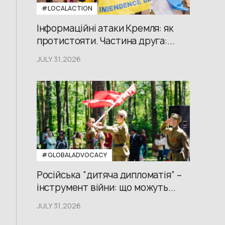
#LOCALACTION
Інформаційні атаки Кремля: як
протистояти. Частина друга:...
JULY 31,2026
#GLOBALADVOCACY
Російська “дитяча дипломатія” –
інструмент війни: що можуть...
JULY 31,2026