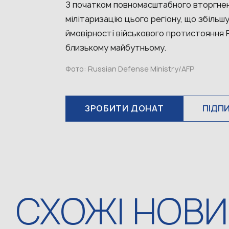
З початком повномасштабного вторгненн
мілітаризацію цього регіону, що збіль
ймовірності військового протистояння Р
близькому майбутньому.
Фото: Russian Defense Ministry/AFP
ЗРОБИТИ ДОНАТ
ПІДП
СХОЖІ НОВ