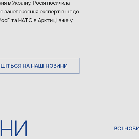
я в Україну, Росія посилила
шує занепокоєння експертів щодо
осії та НАТО в Арктиці вже у
ИШІТЬСЯ НА НАШІ НОВИНИ
ИНИ
ВСІ НОВ