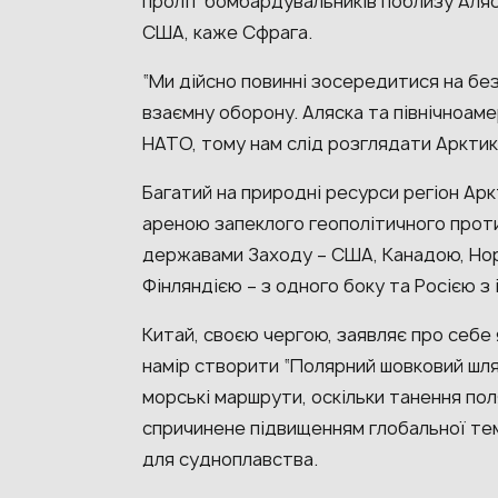
проліт бомбардувальників поблизу Аля
США, каже Сфрага.
“Ми дійсно повинні зосередитися на без
взаємну оборону. Аляска та північноам
НАТО, тому нам слід розглядати Арктику
Багатий на природні ресурси регіон Ар
ареною запеклого геополітичного прот
державами Заходу – США, Канадою, Нор
Фінляндією – з одного боку та Росією з 
Китай, своєю чергою, заявляє про себе
намір створити “Полярний шовковий шля
морські маршрути, оскільки танення по
спричинене підвищенням глобальної тем
для судноплавства.