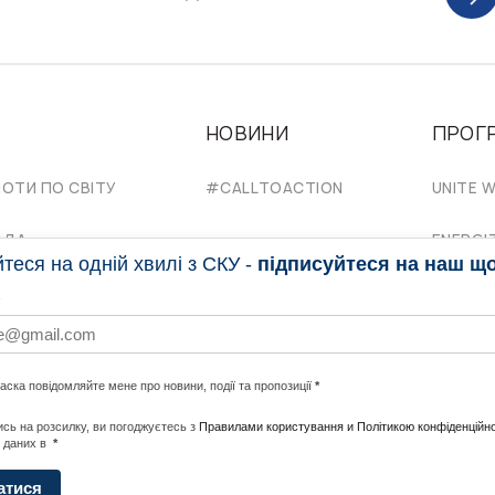
НОВИНИ
ПРОГ
НОТИ ПО СВІТУ
#CALLTOACTION
UNITE W
АДА
ENERGI
еся на одній хвилі з СКУ -
підписуйтеся на наш щ
ласка повідомляйте мене про новини, події та пропозиції
*
сь на розсилку, ви погоджуєтесь з
Правилами користування и Політикою конфіденційно
 даних в
*
Політика конфеденційності
атися