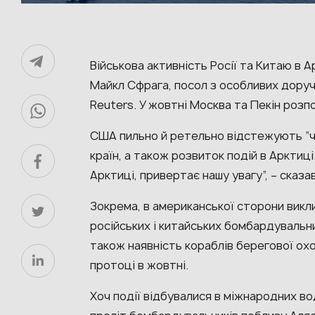
Військова активність Росії та Китаю в А
Майкл Сфрага, посол з особливих дору
Reuters. У жовтні Москва та Пекін розп
США пильно й ретельно відстежують “ч
країн, а також розвиток подій в Арктиц
Арктиці, привертає нашу увагу”, – сказа
Зокрема, в американської сторони викл
російських і китайських бомбардувальник
також наявність кораблів берегової охо
протоці в жовтні.
Хоч події відбувалися в міжнародних во