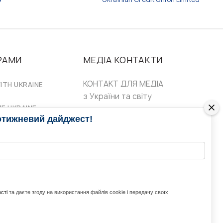
РАМИ
МЕДІА КОНТАКТИ
КОНТАКТ ДЛЯ МЕДІА
ITH UKRAINE
з України та світу
ZE UKRAINE
Ольга Доманська
отижневий дайджест!
uwc@ukrainianworldcongress.org
24/7
FB: @uwcongress,
WhatsApp:
сті
та даєте згоду на використання файлів cookie і передачу своїх
+380977782818
ВГОРУ