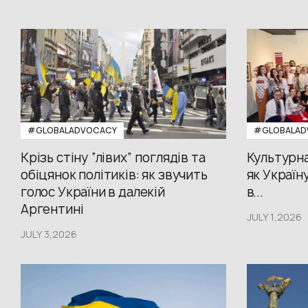
#GLOBALADVOCACY
#GLOBALAD
Крізь стіну “лівих” поглядів та
Культурна
обіцянок політиків: як звучить
як Україн
голос України в далекій
в...
Аргентині
JULY 1,2026
JULY 3,2026