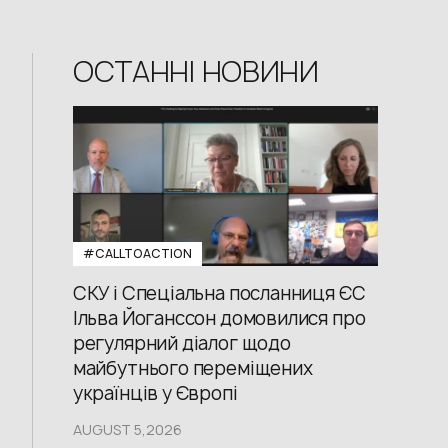
ОСТАННІ НОВИНИ
#CALLTOACTION
СКУ і Спеціальна посланниця ЄС
Ільва Йоганссон домовилися про
регулярний діалог щодо
майбутнього переміщених
українців у Європі
AUGUST 5,2026