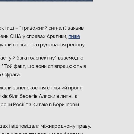
рктиці – “тривожний сигнал”, заявив
чень США у справах Арктики,
пише
очали спільне патрулювання регіону.
асту й багатоаспектну” взаємодію
і. “Той факт, що вони співпрацюють в
в Сфрага.
икали занепокоєння спільний проліт
ів біля берегів Аляски в липні, а
рони Росії та Китаю в Беринговій
дах і відповідали міжнародному праву,