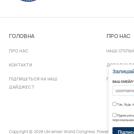
ГОЛОВНА
ПРО НАС
ПРО НАС
НАШІ СПІЛЬ
КОНТАКТИ
ДОРАДЧА Р
Залишайт
ПІДПИШІТЬСЯ НА НАШ
ПРОВІД СКУ
ВАШ ЕМЕЙЛ
*
ДАЙДЖЕСТ
Так, будь 
Підписуючи
персональних
Copyright © 2026 Ukrainian World Congress. Powered by
DForce
Підпис