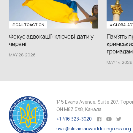
#CALLTOACTION
#GLOBALAD
Фокус адвокації: ключові дати у
Пам’ять 
червні
кримських
громадам.
MAY 28,2026
MAY 14,2026
145 Evans Avenue, Suite 207, Торо
ON M8Z 5X8, Канада
+1 416 323-3020
uwc@ukrainianworldcongress.org