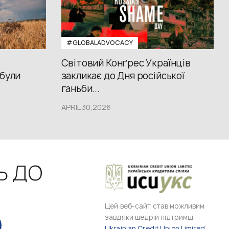
#GLOBALADVOCACY
Світовий Конґрес Українців
 були
закликає до Дня російської
ганьби...
APRIL 30,2026
Ь ДО
Цей веб-сайт став можливим
завдяки щедрій підтримці
Ukrainian Credit Union Limited