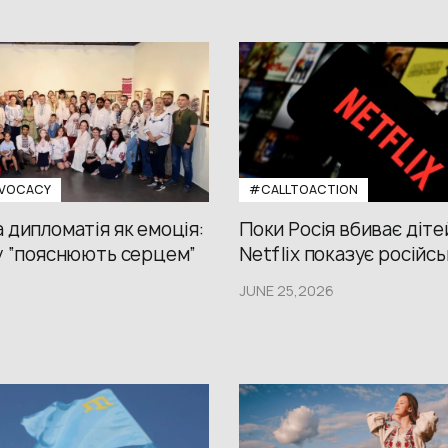
VOCACY
#CALLTOACTION
 дипломатія як емоція:
Поки Росія вбиває діте
у “пояснюють серцем”
Netflix показує російсь
JUNE 25,2026